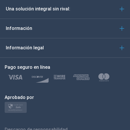
Una solución integral sin rival:
Português
Italiano
Información
العربية
Información legal
한국의
Pago seguro en línea
Türkçe
Polski
日本
Aprobado por
Norsk
Svenska
Descargo de responsabilidad