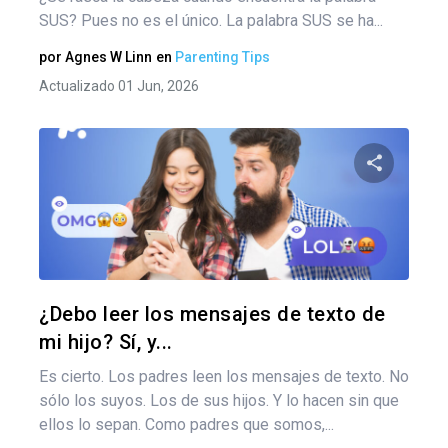
SUS? Pues no es el único. La palabra SUS se ha...
por
Agnes W Linn
en
Parenting Tips
Actualizado 01 Jun, 2026
Comparte
Twitter
F
¿Debo leer los mensajes de texto de
mi hijo? Sí, y...
Es cierto. Los padres leen los mensajes de texto. No
sólo los suyos. Los de sus hijos. Y lo hacen sin que
ellos lo sepan. Como padres que somos,...