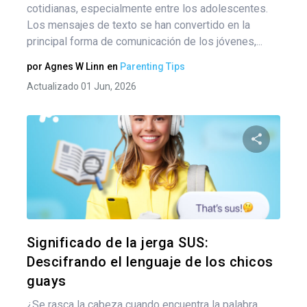
cotidianas, especialmente entre los adolescentes.
Los mensajes de texto se han convertido en la
principal forma de comunicación de los jóvenes,...
por
Agnes W Linn
en
Parenting Tips
Actualizado 01 Jun, 2026
Comparte
Twitter
F
Significado de la jerga SUS:
Descifrando el lenguaje de los chicos
guays
¿Se rasca la cabeza cuando encuentra la palabra