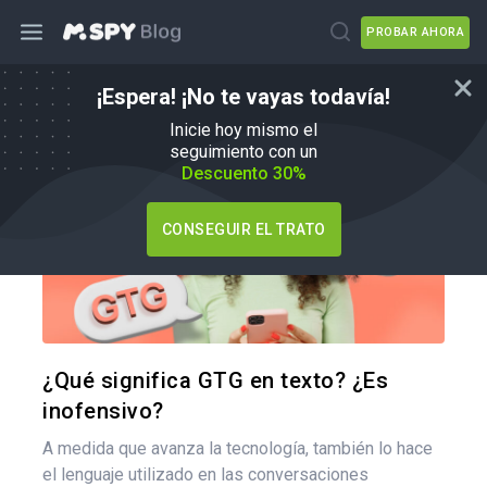
PROBAR AHORA
¡Espera! ¡No te vayas todavía!
Consejos para padres
Inicie hoy mismo el
seguimiento con un
Descuento 30%
CONSEGUIR EL TRATO
Comparte
Twitter
F
¿Qué significa GTG en texto? ¿Es
inofensivo?
A medida que avanza la tecnología, también lo hace
el lenguaje utilizado en las conversaciones