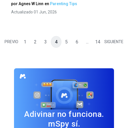
por
Agnes W Linn
en
Parenting Tips
Actualizado 01 Jun, 2026
1
2
3
4
5
6
...
14
PREVIO
SIGUIENTE
Adivinar no funciona.
mSpy sí.