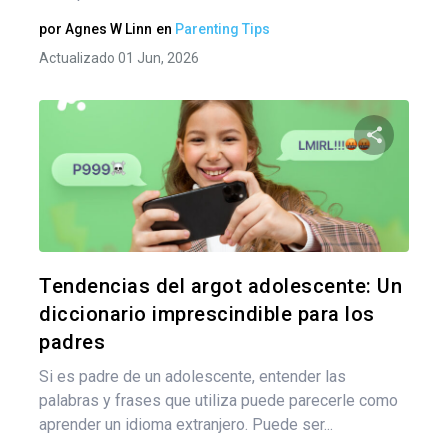
por
Agnes W Linn
en
Parenting Tips
Actualizado 01 Jun, 2026
Nav
de
Comparte
ent
Twitter
F
Tendencias del argot adolescente: Un
diccionario imprescindible para los
padres
Si es padre de un adolescente, entender las
palabras y frases que utiliza puede parecerle como
aprender un idioma extranjero. Puede ser...