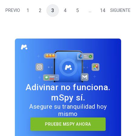
1
2
3
4
5
...
14
PREVIO
SIGUIENTE
Adivinar no funciona.
mSpy sí.
Asegure su tranquilidad hoy
mismo
PRUEBE MSPY AHORA