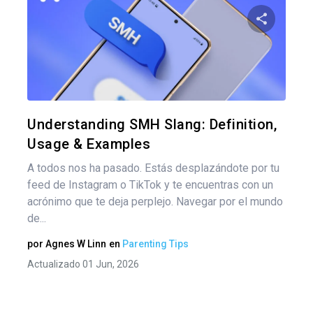
Nav
de
Comparte
ent
Twitter
F
Understanding SMH Slang: Definition,
Usage & Examples
A todos nos ha pasado. Estás desplazándote por tu
feed de Instagram o TikTok y te encuentras con un
acrónimo que te deja perplejo. Navegar por el mundo
de...
por
Agnes W Linn
en
Parenting Tips
Actualizado 01 Jun, 2026