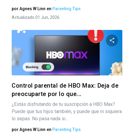
por
Agnes W Linn
en
Parenting Tips
Actualizado 01 Jun, 2026
Comparte
Twitter
F
Control parental de HBO Max: Deja de
preocuparte por lo que...
¿Estás disfrutando de tu suscripción a HBO Max?
Puede que tus hijos también, y puede que ni siquiera
lo sepas. No pasa nada si...
por
Agnes W Linn
en
Parenting Tips