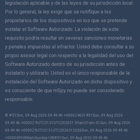
legislación aplicable y de las leyes de su jurisdicción local.
Dansk
Por lo general, la ley exige que se notifique a los
हिंदी
propietarios de los dispositivos en los que se pretende
instalar el Software Autorizado. La violación de este
Holandés
requisito podría resultar en severas sanciones monetarias
y penales impuestas al infractor. Usted debe consultar a su
עברית
propio asesor legal con respecto a la legalidad del uso del
Software Autorizado dentro de su jurisdicción antes de
Română
instalarlo y utilizarlo. Usted es el único responsable de la
Ελληνικά
instalación del Software Autorizado en dicho dispositivo y
es consciente de que mSpy no puede ser considerado
Tiếng Việt
responsable.
繁體中文
© #!31Sun, 09 Aug 2026 09:49:46 +0000Z4631#31Sun, 09 Aug 2026
09:49:46 +0000Z-9UTC3131UTC202631 09am31am-31Sun, 09 Aug 2026
Eslovenia
09:49:46 +0000Z9UTC3131UTC2026312026Sun, 09 Aug 2026 09:49:46
+0000499498amSunday=28#!31Sun, 09 Aug 2026 09:49:46
Bahasa Melayu