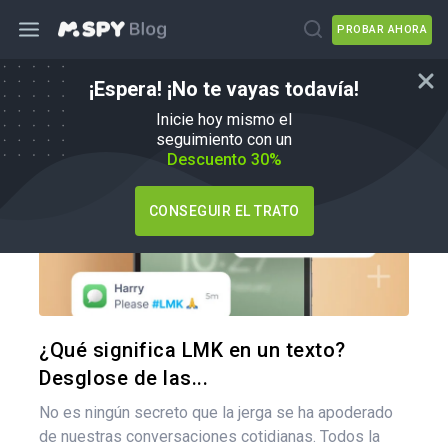
PROBAR AHORA
¡Espera! ¡No te vayas todavía!
Consejos para padres
Inicie hoy mismo el
seguimiento con un
Descuento 30%
CONSEGUIR EL TRATO
Comparte
Twitter
F
¿Qué significa LMK en un texto?
Desglose de las...
No es ningún secreto que la jerga se ha apoderado
de nuestras conversaciones cotidianas. Todos la