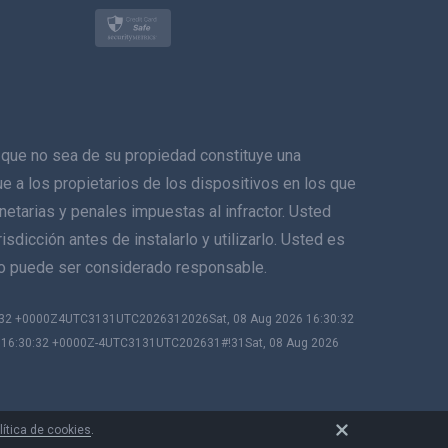
Polski
日本
Norsk
ue no sea de su propiedad constituye una
Svenska
ique a los propietarios de los dispositivos en los que
netarias y penales impuestas al infractor. Usted
ภาษาไทย
sdicción antes de instalarlo y utilizarlo. Usted es
no puede ser considerado responsable.
简体中文
0:32 +0000Z4UTC3131UTC2026312026Sat, 08 Aug 2026 16:30:32
Dansk
6 16:30:32 +0000Z-4UTC3131UTC202631#!31Sat, 08 Aug 2026
हिंदी
Holandés
lítica de cookies
.