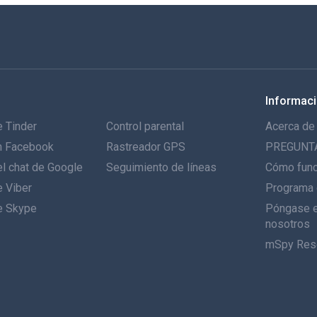
Informac
 Tinder
Control parental
Acerca de
n Facebook
Rastreador GPS
PREGUNT
l chat de Google
Seguimiento de líneas
Cómo fun
e Viber
Programa 
e Skype
Póngase e
nosotros
mSpy Res