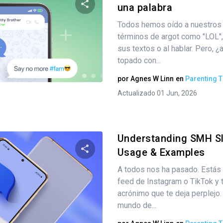
una palabra
Todos hemos oído a nuestros hi
Comparte este artículo
términos de argot como "LOL"
sus textos o al hablar. Pero, ¿
topado con...
Twitter
Facebook
Copiar enlace
por
Agnes W Linn
en
Parenting T
Actualizado 01 Jun, 2026
Understanding SMH Sla
Usage & Examples
A todos nos ha pasado. Estás
Comparte este artículo
feed de Instagram o TikTok y 
acrónimo que te deja perplejo.
mundo de...
Twitter
Facebook
Copiar enlace