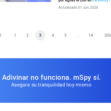
por
Agnes W Linn
en
Parenting T
Actualizado 01 Jun, 2026
O
1
2
3
4
5
...
14
SIG
Adivinar no funciona. mSpy sí.
Asegure su tranquilidad hoy mismo