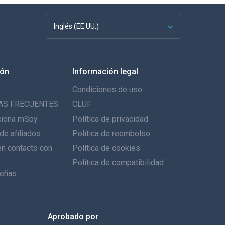
Inglés (EE.UU.)
Français
ión
Información legal
English
Condiciones de uso
Deutsch
AS FRECUENTES
CLUF
ciona mSpy
Política de privacidad
Português
de afiliados
Política de reembolso
n contacto con
Italiano
Política de cookies
Política de compatibilidad
العربية
eñas
한국의
Aprobado por
Türkçe