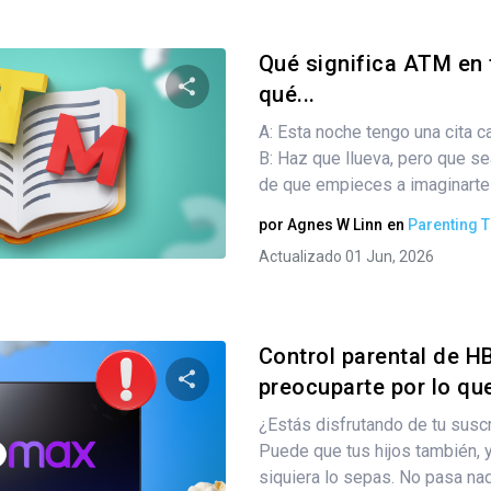
Qué significa ATM en 
qué...
A: Esta noche tengo una cita ca
Comparte este artículo
B: Haz que llueva, pero que se
de que empieces a imaginarte 
por
Agnes W Linn
en
Parenting T
Twitter
Facebook
Copiar enlace
Actualizado 01 Jun, 2026
Control parental de H
preocuparte por lo que
¿Estás disfrutando de tu sus
Comparte este artículo
Puede que tus hijos también, 
siquiera lo sepas. No pasa nada