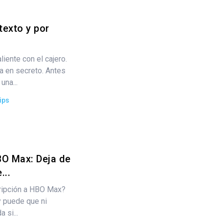
texto y por
liente con el cajero.
a en secreto. Antes
una...
ips
BO Max: Deja de
...
cripción a HBO Max?
y puede que ni
 si...