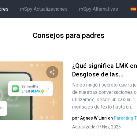
dres
mSpy Actualizaciones
mSpy Alternativas
Consejos para padres
¿Qué significa LMK en
Desglose de las...
No es ningún secreto que la j
Comparte este artículo
de nuestras conversaciones co
utilizamos, desde un casual "
mensajes de texto hasta un...
Twitter
Facebook
Copiar enlace
por
Agnes W Linn
en
Parenting T
Actualizado 07 Nov, 2025