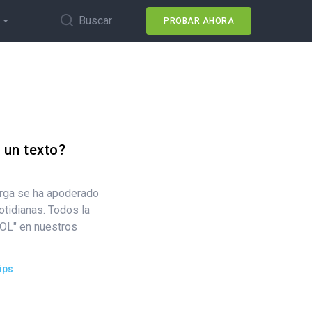
Buscar
PROBAR AHORA
 un texto?
erga se ha apoderado
tidianas. Todos la
LOL" en nuestros
ips