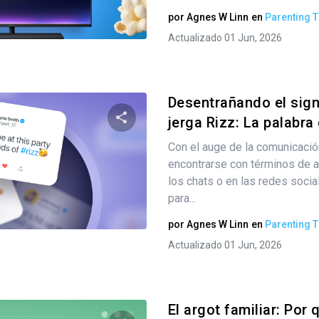
por
Agnes W Linn
en
Parenting T
Twitter
Facebook
Copiar enlace
Actualizado 01 Jun, 2026
Desentrañando el sign
jerga Rizz: La palabra 
Con el auge de la comunicación 
Comparte este artículo
encontrarse con términos de a
los chats o en las redes socia
para...
Twitter
Facebook
Copiar enlace
por
Agnes W Linn
en
Parenting T
Actualizado 01 Jun, 2026
El argot familiar: Por