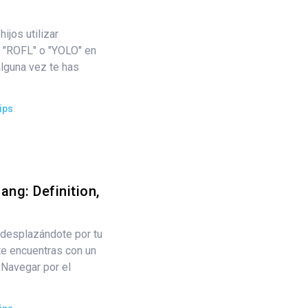
jos utilizar
, "ROFL" o "YOLO" en
alguna vez te has
ips
ng: Definition,
 desplazándote por tu
te encuentras con un
 Navegar por el