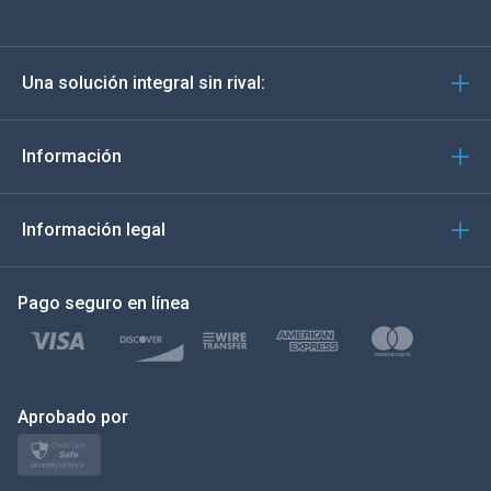
Deutsch
Una solución integral sin rival:
Português
Italiano
Información
العربية
Información legal
한국의
Pago seguro en línea
Türkçe
Polski
日本
Aprobado por
Norsk