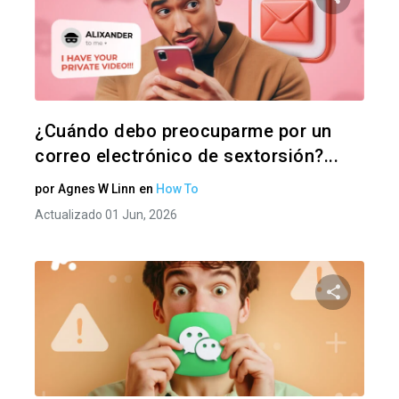
Comparte
Twitter
F
¿Cuándo debo preocuparme por un
correo electrónico de sextorsión?...
por
Agnes W Linn
en
How To
Actualizado 01 Jun, 2026
Comparte