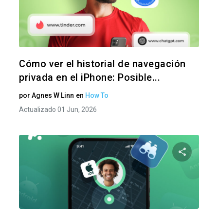
Comparte
Twitter
F
Cómo ver el historial de navegación
privada en el iPhone: Posible...
por
Agnes W Linn
en
How To
Actualizado 01 Jun, 2026
Comparte
Twitter
F