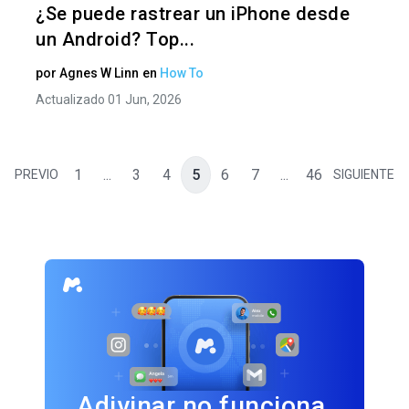
¿Se puede rastrear un iPhone desde
un Android? Top...
por
Agnes W Linn
en
How To
Actualizado 01 Jun, 2026
1
...
3
4
5
6
7
...
46
PREVIO
SIGUIENTE
Adivinar no funciona.