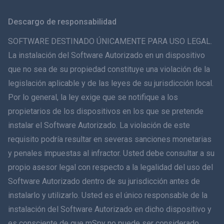
Svenska
Descargo de responsabilidad
ภาษาไทย
SOFTWARE DESTINADO ÚNICAMENTE PARA USO LEGAL.
La instalación del Software Autorizado en un dispositivo
简体中文
que no sea de su propiedad constituye una violación de la
legislación aplicable y de las leyes de su jurisdicción local.
Dansk
Por lo general, la ley exige que se notifique a los
हिंदी
propietarios de los dispositivos en los que se pretende
instalar el Software Autorizado. La violación de este
Holandés
requisito podría resultar en severas sanciones monetarias
y penales impuestas al infractor. Usted debe consultar a su
עברית
propio asesor legal con respecto a la legalidad del uso del
Software Autorizado dentro de su jurisdicción antes de
Română
instalarlo y utilizarlo. Usted es el único responsable de la
Ελληνικά
instalación del Software Autorizado en dicho dispositivo y
es consciente de que mSpy no puede ser considerado