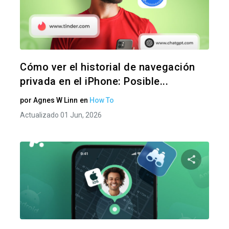
Comparte
Twitter
F
Cómo ver el historial de navegación
privada en el iPhone: Posible...
por
Agnes W Linn
en
How To
Actualizado 01 Jun, 2026
Comparte
Twitter
F