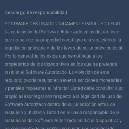
Svenska
Descargo de responsabilidad
ภาษาไทย
SOFTWARE DESTINADO ÚNICAMENTE PARA USO LEGAL.
La instalación del Software Autorizado en un dispositivo
简体中文
que no sea de su propiedad constituye una violación de la
legislación aplicable y de las leyes de su jurisdicción local.
Dansk
Por lo general, la ley exige que se notifique a los
हिंदी
propietarios de los dispositivos en los que se pretende
instalar el Software Autorizado. La violación de este
Holandés
requisito podría resultar en severas sanciones monetarias
y penales impuestas al infractor. Usted debe consultar a su
עברית
propio asesor legal con respecto a la legalidad del uso del
Software Autorizado dentro de su jurisdicción antes de
Română
instalarlo y utilizarlo. Usted es el único responsable de la
Ελληνικά
instalación del Software Autorizado en dicho dispositivo y
es consciente de que mSpy no puede ser considerado