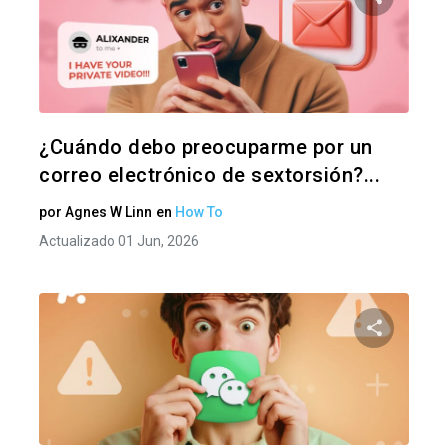
Comparte
Twitter
F
¿Cuándo debo preocuparme por un
correo electrónico de sextorsión?...
por
Agnes W Linn
en
How To
Actualizado 01 Jun, 2026
Comparte