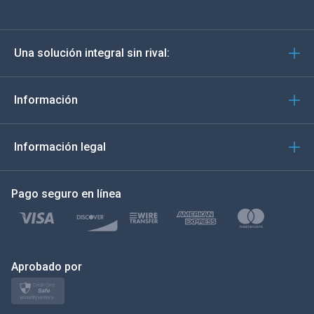
Deutsch
Una solución integral sin rival:
Português
Italiano
Información
العربية
Información legal
한국의
Pago seguro en línea
Türkçe
Polski
日本
Aprobado por
Norsk