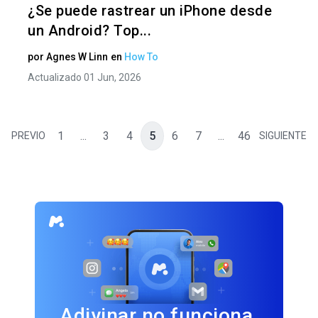
¿Se puede rastrear un iPhone desde
un Android? Top...
por
Agnes W Linn
en
How To
Actualizado 01 Jun, 2026
1
...
3
4
5
6
7
...
46
PREVIO
SIGUIENTE
Adivinar no funciona.