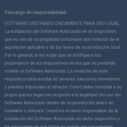
Svenska
Descargo de responsabilidad
ภาษาไทย
SOFTWARE DESTINADO ÚNICAMENTE PARA USO LEGAL.
La instalación del Software Autorizado en un dispositivo
简体中文
que no sea de su propiedad constituye una violación de la
legislación aplicable y de las leyes de su jurisdicción local.
Dansk
Por lo general, la ley exige que se notifique a los
हिंदी
propietarios de los dispositivos en los que se pretende
instalar el Software Autorizado. La violación de este
Holandés
requisito podría resultar en severas sanciones monetarias
y penales impuestas al infractor. Usted debe consultar a su
עברית
propio asesor legal con respecto a la legalidad del uso del
Software Autorizado dentro de su jurisdicción antes de
Română
instalarlo y utilizarlo. Usted es el único responsable de la
Ελληνικά
instalación del Software Autorizado en dicho dispositivo y
es consciente de que mSpy no puede ser considerado