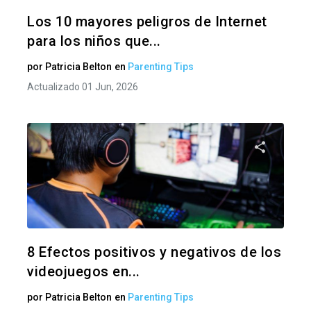
Twitter
F
Los 10 mayores peligros de Internet
para los niños que...
por
Patricia Belton
en
Parenting Tips
Actualizado 01 Jun, 2026
Comparte
Twitter
F
8 Efectos positivos y negativos de los
videojuegos en...
por
Patricia Belton
en
Parenting Tips