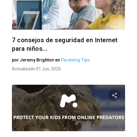
Comparte
Twitter
F
7 consejos de seguridad en Internet
para niños...
por
Jeremy Brighton
en
Parenting Tips
Actualizado 01 Jun, 2026
Comparte
Twitter
F