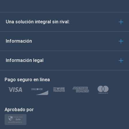
Deutsch
Una solución integral sin rival:
Português
Italiano
Información
العربية
Información legal
한국의
Pago seguro en línea
Türkçe
Polski
日本
Aprobado por
Norsk