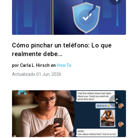
Comparte
Twitter
F
Cómo pinchar un teléfono: Lo que
realmente debe...
por
Carla L. Hirsch
en
How To
Actualizado 01 Jun, 2026
Comparte