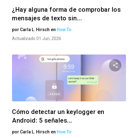
Twitter
F
¿Hay alguna forma de comprobar los
mensajes de texto sin...
por
Carla L. Hirsch
en
How To
Actualizado 01 Jun, 2026
Comparte
Twitter
F
Cómo detectar un keylogger en
Android: 5 señales...
por
Carla L. Hirsch
en
How To