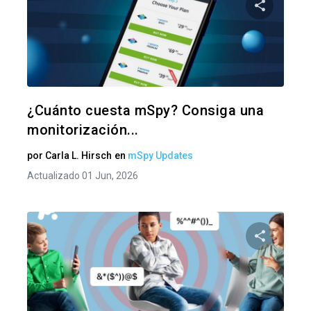
Comparte
Twitter
F
¿Cuánto cuesta mSpy? Consiga una
monitorización...
por
Carla L. Hirsch
en
mSpy Updates
Actualizado 01 Jun, 2026
Comparte