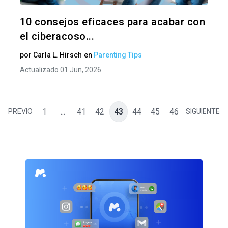
Twitter
F
10 consejos eficaces para acabar con
el ciberacoso...
por
Carla L. Hirsch
en
Parenting Tips
Actualizado 01 Jun, 2026
1
...
41
42
43
44
45
46
PREVIO
SIGUIENTE