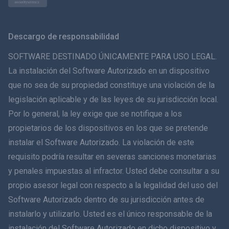
Norsk
Svenska
Descargo de responsabilidad
ภาษาไทย
SOFTWARE DESTINADO ÚNICAMENTE PARA USO LEGAL.
La instalación del Software Autorizado en un dispositivo
简体中文
que no sea de su propiedad constituye una violación de la
legislación aplicable y de las leyes de su jurisdicción local.
Dansk
Por lo general, la ley exige que se notifique a los
हिंदी
propietarios de los dispositivos en los que se pretende
instalar el Software Autorizado. La violación de este
Holandés
requisito podría resultar en severas sanciones monetarias
y penales impuestas al infractor. Usted debe consultar a su
עברית
propio asesor legal con respecto a la legalidad del uso del
Software Autorizado dentro de su jurisdicción antes de
Română
instalarlo y utilizarlo. Usted es el único responsable de la
Ελληνικά
instalación del Software Autorizado en dicho dispositivo y