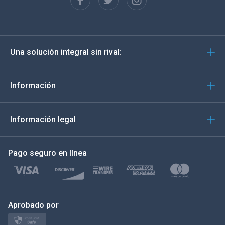
English
Deutsch
Una solución integral sin rival:
Português
Italiano
Información
العربية
Información legal
한국의
Pago seguro en línea
Türkçe
Polski
日本
Aprobado por