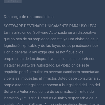
Norsk
Svenska
Descargo de responsabilidad
ภาษาไทย
SOFTWARE DESTINADO ÚNICAMENTE PARA USO LEGAL.
La instalación del Software Autorizado en un dispositivo
简体中文
que no sea de su propiedad constituye una violación de la
legislación aplicable y de las leyes de su jurisdicción local.
Dansk
Por lo general, la ley exige que se notifique a los
हिंदी
propietarios de los dispositivos en los que se pretende
instalar el Software Autorizado. La violación de este
Holandés
requisito podría resultar en severas sanciones monetarias
y penales impuestas al infractor. Usted debe consultar a su
עברית
propio asesor legal con respecto a la legalidad del uso del
Software Autorizado dentro de su jurisdicción antes de
Română
instalarlo y utilizarlo. Usted es el único responsable de la
Ελληνικά
instalación del Software Autorizado en dicho dispositivo y