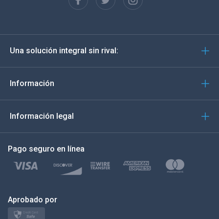
English
Deutsch
Una solución integral sin rival:
Português
Italiano
Información
العربية
Información legal
한국의
Pago seguro en línea
Türkçe
Polski
日本
Aprobado por