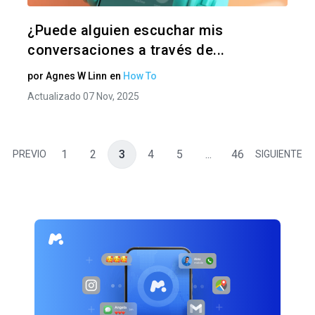
Twitter
F
¿Puede alguien escuchar mis
conversaciones a través de...
por
Agnes W Linn
en
How To
Actualizado 07 Nov, 2025
1
2
3
4
5
...
46
PREVIO
SIGUIENTE