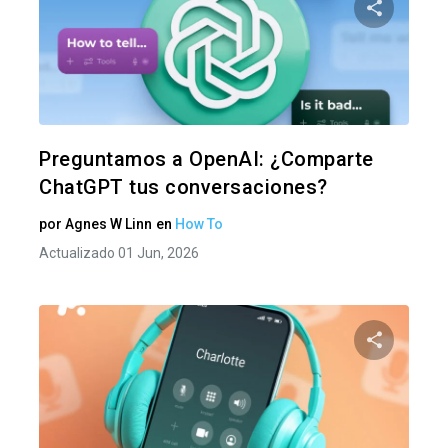
Comparte
Twitter
F
Preguntamos a OpenAI: ¿Comparte
ChatGPT tus conversaciones?
por
Agnes W Linn
en
How To
Actualizado 01 Jun, 2026
Comparte