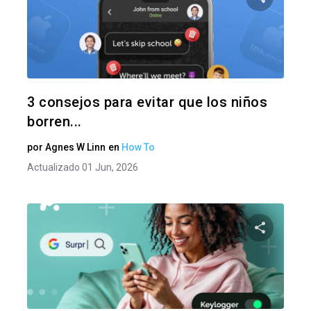
Comparte
Twitter
F
3 consejos para evitar que los niños
borren...
por
Agnes W Linn
en
How To
Actualizado 01 Jun, 2026
Comparte