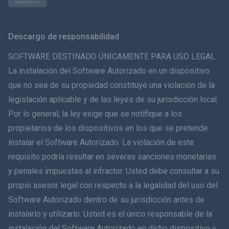
Norsk
Svenska
Descargo de responsabilidad
ภาษาไทย
SOFTWARE DESTINADO ÚNICAMENTE PARA USO LEGAL.
La instalación del Software Autorizado en un dispositivo
简体中文
que no sea de su propiedad constituye una violación de la
legislación aplicable y de las leyes de su jurisdicción local.
Dansk
Por lo general, la ley exige que se notifique a los
हिंदी
propietarios de los dispositivos en los que se pretende
instalar el Software Autorizado. La violación de este
Holandés
requisito podría resultar en severas sanciones monetarias
y penales impuestas al infractor. Usted debe consultar a su
עברית
propio asesor legal con respecto a la legalidad del uso del
Software Autorizado dentro de su jurisdicción antes de
Română
instalarlo y utilizarlo. Usted es el único responsable de la
Ελληνικά
instalación del Software Autorizado en dicho dispositivo y