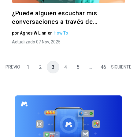
Twitter
F
¿Puede alguien escuchar mis
conversaciones a través de...
por
Agnes W Linn
en
How To
Actualizado 07 Nov, 2025
1
2
3
4
5
...
46
PREVIO
SIGUIENTE