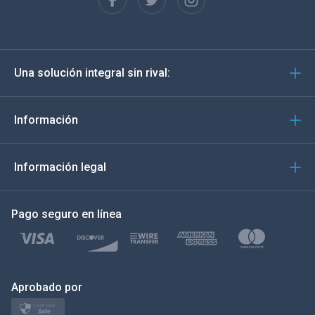
English
Deutsch
Una solución integral sin rival:
Português
Italiano
Información
العربية
Información legal
한국의
Pago seguro en línea
Türkçe
Polski
日本
Aprobado por