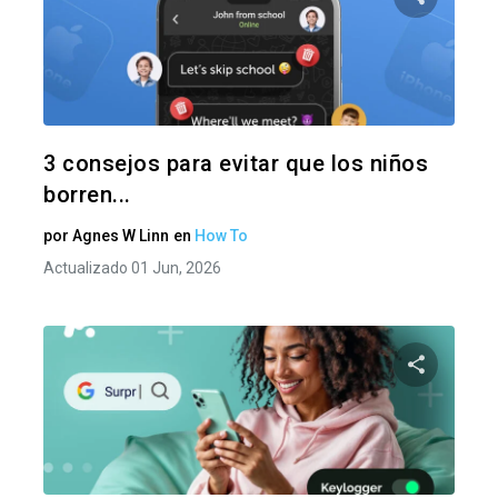
Comparte
Twitter
F
3 consejos para evitar que los niños
borren...
por
Agnes W Linn
en
How To
Actualizado 01 Jun, 2026
Comparte