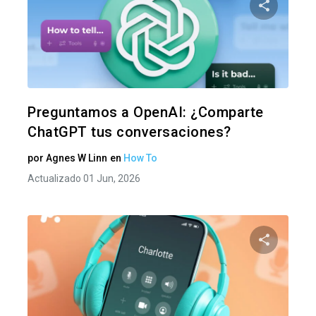
Comparte
Twitter
F
Preguntamos a OpenAI: ¿Comparte
ChatGPT tus conversaciones?
por
Agnes W Linn
en
How To
Actualizado 01 Jun, 2026
Comparte