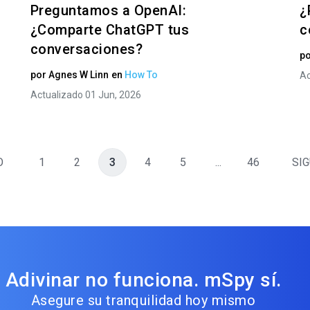
Preguntamos a OpenAI:
¿
¿Comparte ChatGPT tus
c
conversaciones?
p
por
Agnes W Linn
en
How To
Ac
Actualizado 01 Jun, 2026
O
1
2
3
4
5
...
46
SIG
Adivinar no funciona. mSpy sí.
Asegure su tranquilidad hoy mismo