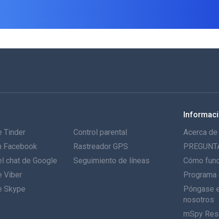
Informac
 Tinder
Control parental
Acerca de
n Facebook
Rastreador GPS
PREGUNT
l chat de Google
Seguimiento de líneas
Cómo fun
e Viber
Programa 
e Skype
Póngase e
nosotros
mSpy Res