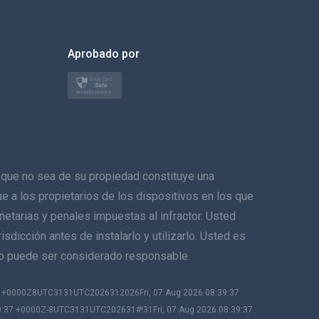
한국의
Aprobado por
Türkçe
Polski
日本
Norsk
ue no sea de su propiedad constituye una
Svenska
ique a los propietarios de los dispositivos en los que
netarias y penales impuestas al infractor. Usted
ภาษาไทย
sdicción antes de instalarlo y utilizarlo. Usted es
no puede ser considerado responsable.
简体中文
37 +0000Z8UTC3131UTC2026312026Fri, 07 Aug 2026 08:39:37
Dansk
9:37 +0000Z-8UTC3131UTC202631#!31Fri, 07 Aug 2026 08:39:37