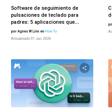
Software de seguimiento de
C
pulsaciones de teclado para
d
padres: 5 aplicaciones que...
p
por
Agnes W Linn
en
How To
Ac
Actualizado 01 Jun, 2026
te este artículo
Comparte est
Facebook
Twitter
Facebo
Copiar enlace