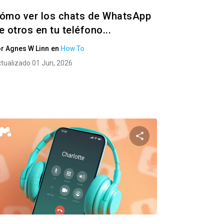
ómo ver los chats de WhatsApp
e otros en tu teléfono...
or
Agnes W Linn
en
How To
tualizado 01 Jun, 2026
e artículo
Comparte este artí
ok
Twitter
Facebook
Copiar enlace
Copia