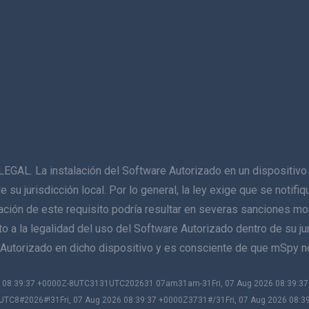
La instalación del Software Autorizado en un dispositivo q
de su jurisdicción local. Por lo general, la ley exige que se notif
lación de este requisito podría resultar en severas sanciones mo
 a la legalidad del uso del Software Autorizado dentro de su juri
re Autorizado en dicho dispositivo y es consciente de que mSpy 
026 08:39:37 +0000Z-8UTC3131UTC202631 07am31am-31Fri, 07 Aug 2026 08:39:
UTC8#2026#!31Fri, 07 Aug 2026 08:39:37 +0000Z3731#/31Fri, 07 Aug 2026 08:3