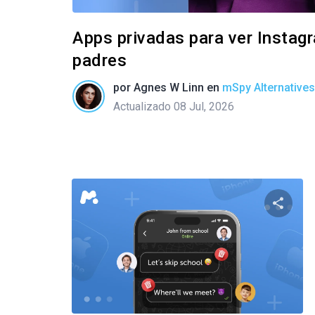
Apps privadas para ver Instag
padres
por
Agnes W Linn
en
mSpy Alternatives
Actualizado 08 Jul, 2026
Compar
Twitter