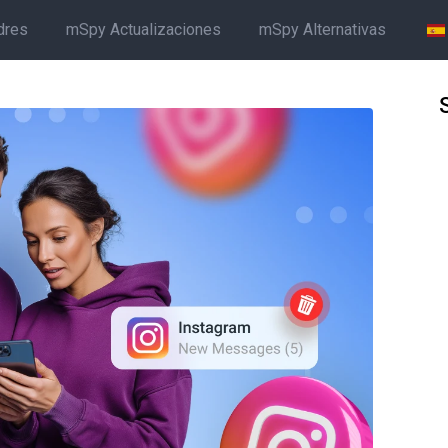
dres
mSpy Actualizaciones
mSpy Alternativas