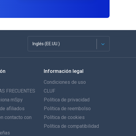
Inglés (EE.UU.)
Français
ión
Información legal
English
Condiciones de uso
Deutsch
AS FRECUENTES
CLUF
ciona mSpy
Política de privacidad
Português
de afiliados
Política de reembolso
n contacto con
Italiano
Política de cookies
Política de compatibilidad
العربية
eñas