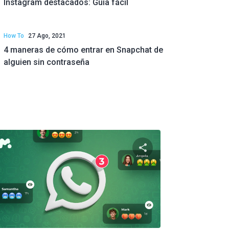
Instagram destacados: Guía fácil
How To
27 Ago, 2021
4 maneras de cómo entrar en Snapchat de
alguien sin contraseña
e artículo
Comparte este artí
ok
Twitter
Facebook
Copiar enlace
Copia