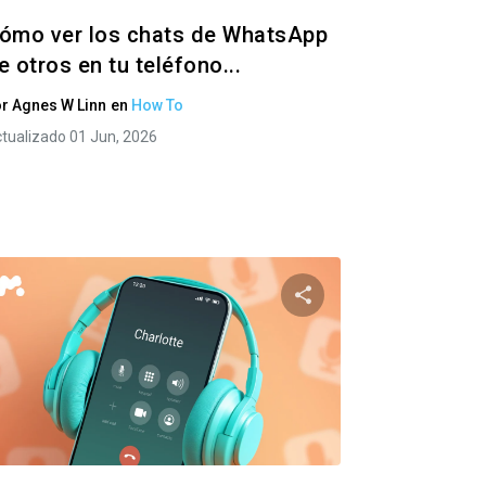
ómo ver los chats de WhatsApp
e otros en tu teléfono...
or
Agnes W Linn
en
How To
tualizado 01 Jun, 2026
e artículo
Comparte este artí
ok
Twitter
Facebook
Copiar enlace
Copia