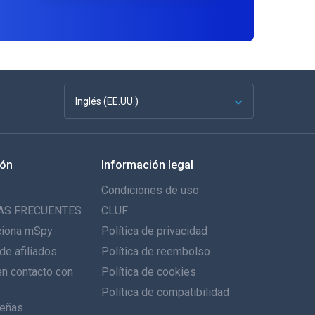
Inglés (EE.UU.)
Français
ión
Información legal
English
Condiciones de uso
Deutsch
AS FRECUENTES
CLUF
ciona mSpy
Política de privacidad
Português
de afiliados
Política de reembolso
n contacto con
Italiano
Política de cookies
Política de compatibilidad
العربية
eñas