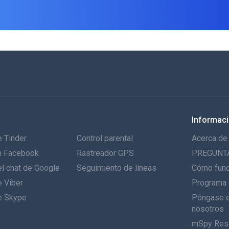
Informac
 Tinder
Control parental
Acerca de
n Facebook
Rastreador GPS
PREGUNT
l chat de Google
Seguimiento de líneas
Cómo fun
e Viber
Programa 
e Skype
Póngase e
nosotros
mSpy Res