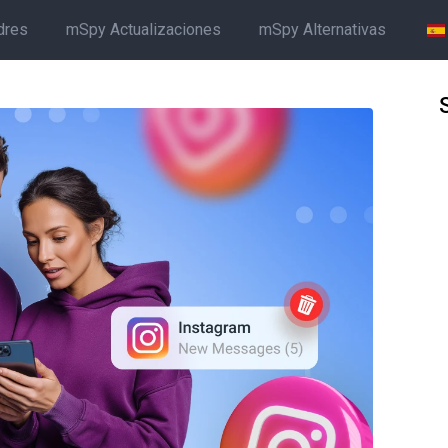
dres
mSpy Actualizaciones
mSpy Alternativas