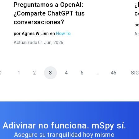
Preguntamos a OpenAI:
¿
¿Comparte ChatGPT tus
c
conversaciones?
p
por
Agnes W Linn
en
How To
Ac
Actualizado 01 Jun, 2026
O
1
2
3
4
5
...
46
SIG
Adivinar no funciona. mSpy sí.
Asegure su tranquilidad hoy mismo