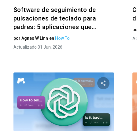
Software de seguimiento de
C
pulsaciones de teclado para
d
padres: 5 aplicaciones que...
p
por
Agnes W Linn
en
How To
Ac
Actualizado 01 Jun, 2026
te este artículo
Comparte est
Facebook
Twitter
Facebo
Copiar enlace