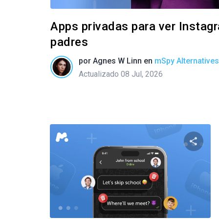
Apps privadas para ver Instag
padres
por
Agnes W Linn
en
mSpy Alternatives
Actualizado 08 Jul, 2026
Compar
Twitter