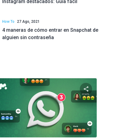
Instagram destacados: Guía fácil
How To
27 Ago, 2021
4 maneras de cómo entrar en Snapchat de
alguien sin contraseña
e artículo
Comparte este artí
ok
Twitter
Facebook
Copiar enlace
Copia