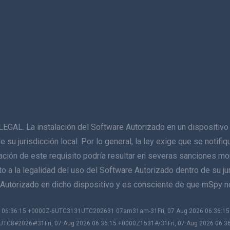
La instalación del Software Autorizado en un dispositivo q
de su jurisdicción local. Por lo general, la ley exige que se notif
lación de este requisito podría resultar en severas sanciones mo
 a la legalidad del uso del Software Autorizado dentro de su juri
re Autorizado en dicho dispositivo y es consciente de que mSpy 
026 06:36:15 +0000Z-6UTC3131UTC202631 07am31am-31Fri, 07 Aug 2026 06:36:
UTC8#2026#!31Fri, 07 Aug 2026 06:36:15 +0000Z1531#/31Fri, 07 Aug 2026 06:3