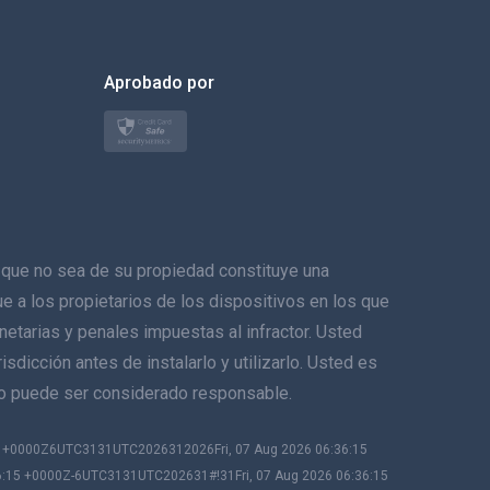
한국의
Aprobado por
Türkçe
Polski
日本
Norsk
ue no sea de su propiedad constituye una
Svenska
ique a los propietarios de los dispositivos en los que
netarias y penales impuestas al infractor. Usted
ภาษาไทย
sdicción antes de instalarlo y utilizarlo. Usted es
no puede ser considerado responsable.
简体中文
15 +0000Z6UTC3131UTC2026312026Fri, 07 Aug 2026 06:36:15
Dansk
6:15 +0000Z-6UTC3131UTC202631#!31Fri, 07 Aug 2026 06:36:15