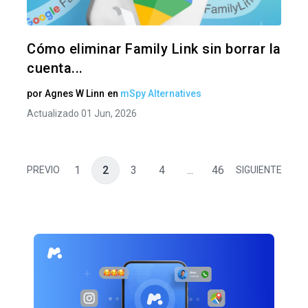
Twitter
F
Cómo eliminar Family Link sin borrar la
cuenta...
por
Agnes W Linn
en
mSpy Alternatives
Actualizado 01 Jun, 2026
1
2
3
4
...
46
PREVIO
SIGUIENTE