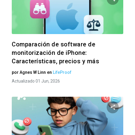
Comparte
Twitter
F
Comparación de software de
monitorización de iPhone:
Características, precios y más
por
Agnes W Linn
en
LifeProof
Actualizado 01 Jun, 2026
Comparte