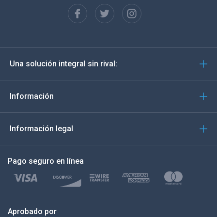
Français
English
Deutsch
Una solución integral sin rival:
Português
Italiano
Información
العربية
Información legal
한국의
Pago seguro en línea
Türkçe
Polski
日本
Aprobado por