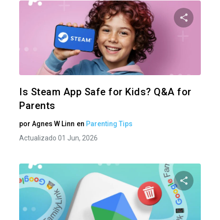
Comparte
Twitter
F
Is Steam App Safe for Kids? Q&A for
Parents
por
Agnes W Linn
en
Parenting Tips
Actualizado 01 Jun, 2026
Comparte