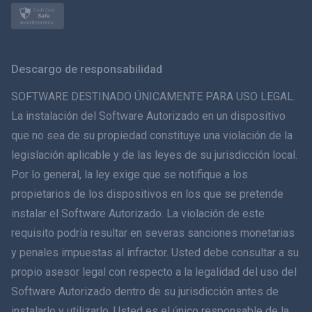
Norsk
Svenska
Descargo de responsabilidad
ภาษาไทย
SOFTWARE DESTINADO ÚNICAMENTE PARA USO LEGAL.
La instalación del Software Autorizado en un dispositivo
简体中文
que no sea de su propiedad constituye una violación de la
legislación aplicable y de las leyes de su jurisdicción local.
Dansk
Por lo general, la ley exige que se notifique a los
हिंदी
propietarios de los dispositivos en los que se pretende
instalar el Software Autorizado. La violación de este
Holandés
requisito podría resultar en severas sanciones monetarias
y penales impuestas al infractor. Usted debe consultar a su
עברית
propio asesor legal con respecto a la legalidad del uso del
Software Autorizado dentro de su jurisdicción antes de
Română
instalarlo y utilizarlo. Usted es el único responsable de la