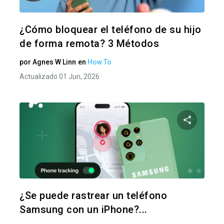
Twitter
F
¿Cómo bloquear el teléfono de su hijo
de forma remota? 3 Métodos
por
Agnes W Linn
en
How To
Actualizado 01 Jun, 2026
Comparte
Twitter
F
¿Se puede rastrear un teléfono
Samsung con un iPhone?...