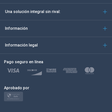
Deutsch
Una solución integral sin rival:
Português
Italiano
Información
العربية
Información legal
한국의
Pago seguro en línea
Türkçe
Polski
日本
Aprobado por
Norsk
Svenska