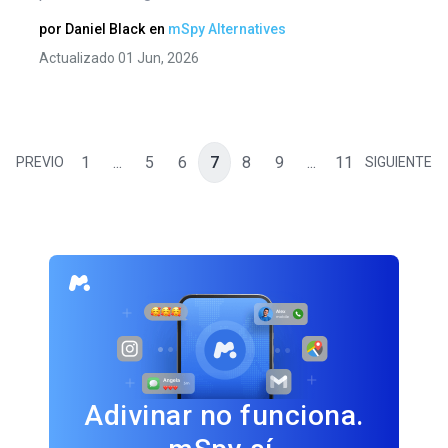
por
Daniel Black
en
mSpy Alternatives
Actualizado 01 Jun, 2026
1
...
5
6
7
8
9
...
11
PREVIO
SIGUIENTE
Adivinar no funciona.