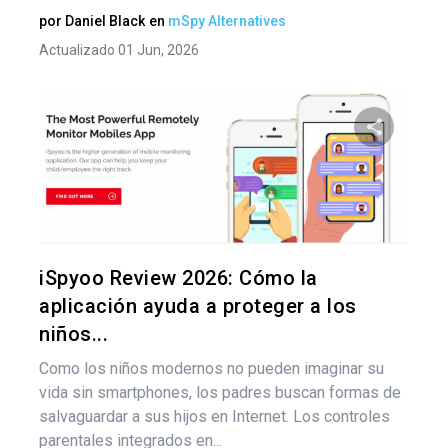
por
Daniel Black
en
mSpy Alternatives
Actualizado 01 Jun, 2026
Nav
de
Comparte
ent
Twitter
F
iSpyoo Review 2026: Cómo la
aplicación ayuda a proteger a los
niños...
Como los niños modernos no pueden imaginar su
vida sin smartphones, los padres buscan formas de
salvaguardar a sus hijos en Internet. Los controles
parentales integrados en...