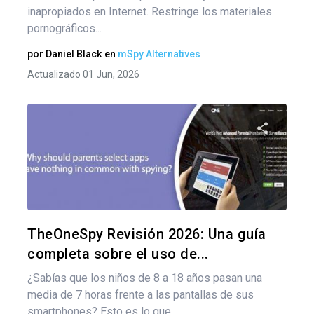
inapropiados en Internet. Restringe los materiales
pornográficos...
por
Daniel Black
en
mSpy Alternatives
Actualizado 01 Jun, 2026
Comparte
Twitter
F
TheOneSpy Revisión 2026: Una guía
completa sobre el uso de...
¿Sabías que los niños de 8 a 18 años pasan una
media de 7 horas frente a las pantallas de sus
smartphones? Esto es lo que...