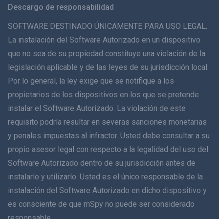
Descargo de responsabilidad
ภาษาไทย
SOFTWARE DESTINADO ÚNICAMENTE PARA USO LEGAL.
La instalación del Software Autorizado en un dispositivo
简体中文
que no sea de su propiedad constituye una violación de la
legislación aplicable y de las leyes de su jurisdicción local.
Dansk
Por lo general, la ley exige que se notifique a los
हिंदी
propietarios de los dispositivos en los que se pretende
instalar el Software Autorizado. La violación de este
Holandés
requisito podría resultar en severas sanciones monetarias
y penales impuestas al infractor. Usted debe consultar a su
עברית
propio asesor legal con respecto a la legalidad del uso del
Software Autorizado dentro de su jurisdicción antes de
Română
instalarlo y utilizarlo. Usted es el único responsable de la
Ελληνικά
instalación del Software Autorizado en dicho dispositivo y
es consciente de que mSpy no puede ser considerado
Tiếng Việt
responsable.