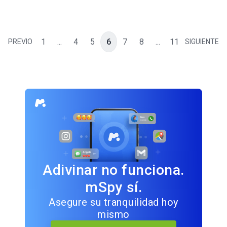
1
...
4
5
6
7
8
...
11
PREVIO
SIGUIENTE
Adivinar no funciona.
mSpy sí.
Asegure su tranquilidad hoy
mismo