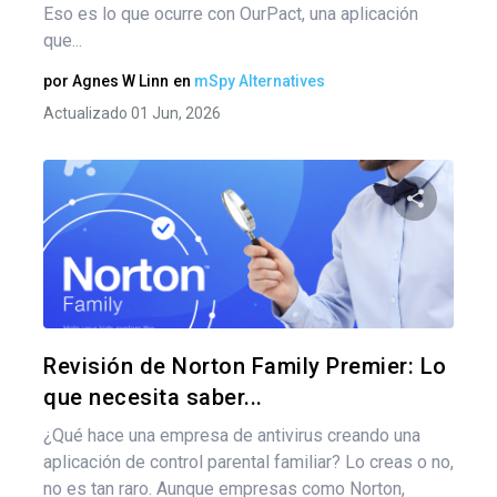
Eso es lo que ocurre con OurPact, una aplicación
que...
por
Agnes W Linn
en
mSpy Alternatives
Actualizado 01 Jun, 2026
Comparte
Twitter
F
Revisión de Norton Family Premier: Lo
que necesita saber...
¿Qué hace una empresa de antivirus creando una
aplicación de control parental familiar? Lo creas o no,
no es tan raro. Aunque empresas como Norton,