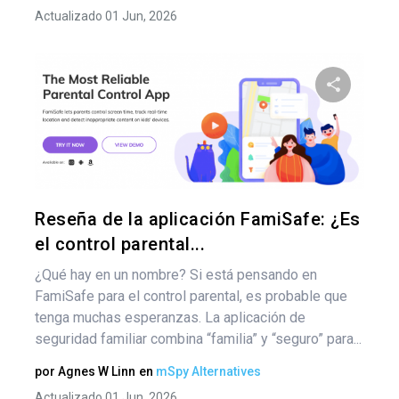
Actualizado 01 Jun, 2026
Comparte
Twitter
F
Reseña de la aplicación FamiSafe: ¿Es
el control parental...
¿Qué hay en un nombre? Si está pensando en
FamiSafe para el control parental, es probable que
tenga muchas esperanzas. La aplicación de
seguridad familiar combina “familia” y “seguro” para...
por
Agnes W Linn
en
mSpy Alternatives
Actualizado 01 Jun, 2026