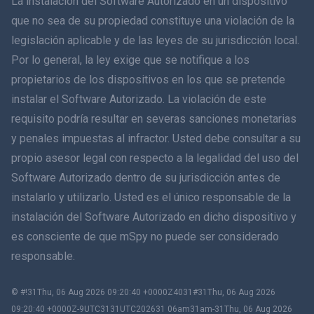
La instalación del Software Autorizado en un dispositivo
简体中文
que no sea de su propiedad constituye una violación de la
legislación aplicable y de las leyes de su jurisdicción local.
Dansk
Por lo general, la ley exige que se notifique a los
हिंदी
propietarios de los dispositivos en los que se pretende
instalar el Software Autorizado. La violación de este
Holandés
requisito podría resultar en severas sanciones monetarias
y penales impuestas al infractor. Usted debe consultar a su
עברית
propio asesor legal con respecto a la legalidad del uso del
Software Autorizado dentro de su jurisdicción antes de
Română
instalarlo y utilizarlo. Usted es el único responsable de la
Ελληνικά
instalación del Software Autorizado en dicho dispositivo y
es consciente de que mSpy no puede ser considerado
Tiếng Việt
responsable.
繁體中文
© #!31Thu, 06 Aug 2026 09:20:40 +0000Z4031#31Thu, 06 Aug 2026
09:20:40 +0000Z-9UTC3131UTC202631 06am31am-31Thu, 06 Aug 2026
Eslovenia