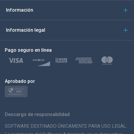
Italiano
Información
العربية
Información legal
한국의
Pago seguro en línea
Türkçe
Polski
日本
Aprobado por
Norsk
Svenska
Descargo de responsabilidad
ภาษาไทย
SOFTWARE DESTINADO ÚNICAMENTE PARA USO LEGAL.