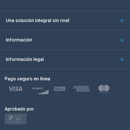
Deutsch
Una solución integral sin rival:
Português
Italiano
Información
العربية
Información legal
한국의
Pago seguro en línea
Türkçe
Polski
日本
Aprobado por
Norsk