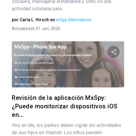
sociales, mensajería instantánea y SMS es una
actividad cotidiana para...
por
Carla L. Hirsch
en
mSpy Alternatives
Actualizado 01 Jun, 2026
Comparte
Twitter
F
Revisión de la aplicación MxSpy:
¿Puede monitorizar dispositivos iOS
en...
Hoy en día, los padres deben vigilar las actividades
de sus hijos en Internet. Los niños pueden