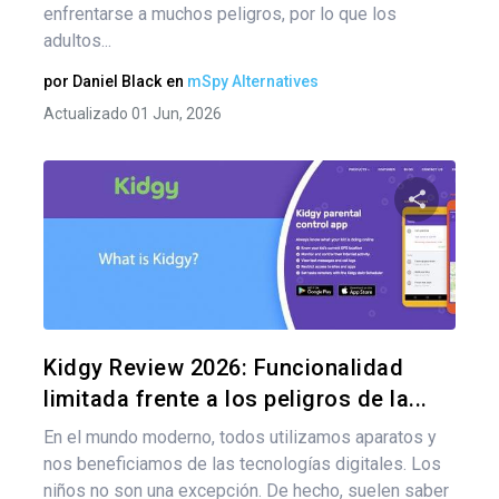
enfrentarse a muchos peligros, por lo que los
adultos...
por
Daniel Black
en
mSpy Alternatives
Actualizado 01 Jun, 2026
Nav
de
Comparte
ent
Twitter
F
Kidgy Review 2026: Funcionalidad
limitada frente a los peligros de la...
En el mundo moderno, todos utilizamos aparatos y
nos beneficiamos de las tecnologías digitales. Los
niños no son una excepción. De hecho, suelen saber