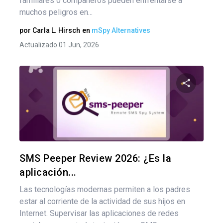
familiares o compañeros pueden enfrentarse a
muchos peligros en...
por
Carla L. Hirsch
en
mSpy Alternatives
Actualizado 01 Jun, 2026
Comparte
Twitter
F
SMS Peeper Review 2026: ¿Es la
aplicación...
Las tecnologías modernas permiten a los padres
estar al corriente de la actividad de sus hijos en
Internet. Supervisar las aplicaciones de redes