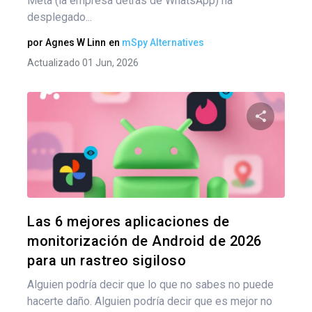
Meta (la empresa detrás de WhatsApp) ha
desplegado...
por
Agnes W Linn
en
mSpy Alternatives
Actualizado 01 Jun, 2026
Comparte
Twitter
F
Las 6 mejores aplicaciones de
monitorización de Android de 2026
para un rastreo sigiloso
Alguien podría decir que lo que no sabes no puede
hacerte daño. Alguien podría decir que es mejor no