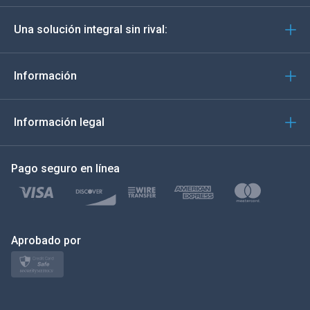
Deutsch
Una solución integral sin rival:
Português
Italiano
Información
العربية
Información legal
한국의
Pago seguro en línea
Türkçe
Polski
日本
Aprobado por
Norsk
Svenska