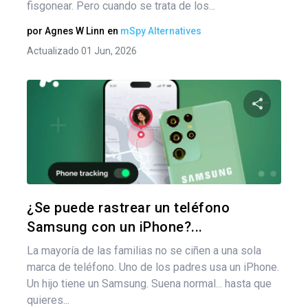
fisgonear. Pero cuando se trata de los...
por
Agnes W Linn
en
mSpy Alternatives
Actualizado 01 Jun, 2026
Nav
de
Comparte
ent
Twitter
F
¿Se puede rastrear un teléfono
Samsung con un iPhone?...
La mayoría de las familias no se ciñen a una sola
marca de teléfono. Uno de los padres usa un iPhone.
Un hijo tiene un Samsung. Suena normal... hasta que
quieres...