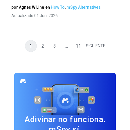
por
Agnes W Linn
en
How To
,
mSpy Alternatives
Actualizado 01 Jun, 2026
1
2
3
...
11
SIGUIENTE
Adivinar no funciona.
mSpy sí.