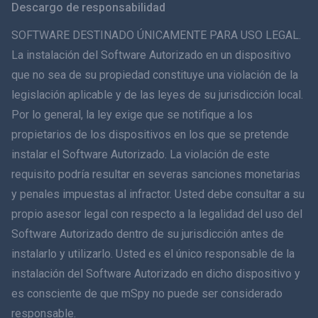
Descargo de responsabilidad
ภาษาไทย
SOFTWARE DESTINADO ÚNICAMENTE PARA USO LEGAL.
La instalación del Software Autorizado en un dispositivo
简体中文
que no sea de su propiedad constituye una violación de la
legislación aplicable y de las leyes de su jurisdicción local.
Dansk
Por lo general, la ley exige que se notifique a los
हिंदी
propietarios de los dispositivos en los que se pretende
instalar el Software Autorizado. La violación de este
Holandés
requisito podría resultar en severas sanciones monetarias
y penales impuestas al infractor. Usted debe consultar a su
עברית
propio asesor legal con respecto a la legalidad del uso del
Software Autorizado dentro de su jurisdicción antes de
Română
instalarlo y utilizarlo. Usted es el único responsable de la
Ελληνικά
instalación del Software Autorizado en dicho dispositivo y
es consciente de que mSpy no puede ser considerado
Tiếng Việt
responsable.