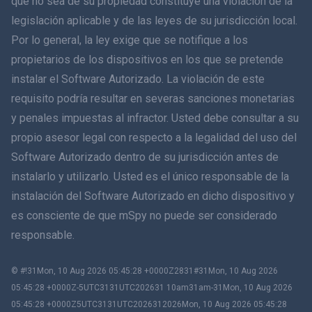
que no sea de su propiedad constituye una violación de la
legislación aplicable y de las leyes de su jurisdicción local.
Dansk
Por lo general, la ley exige que se notifique a los
हिंदी
propietarios de los dispositivos en los que se pretende
instalar el Software Autorizado. La violación de este
Holandés
requisito podría resultar en severas sanciones monetarias
y penales impuestas al infractor. Usted debe consultar a su
עברית
propio asesor legal con respecto a la legalidad del uso del
Software Autorizado dentro de su jurisdicción antes de
Română
instalarlo y utilizarlo. Usted es el único responsable de la
Ελληνικά
instalación del Software Autorizado en dicho dispositivo y
es consciente de que mSpy no puede ser considerado
Tiếng Việt
responsable.
繁體中文
© #!31Mon, 10 Aug 2026 05:45:28 +0000Z2831#31Mon, 10 Aug 2026
05:45:28 +0000Z-5UTC3131UTC202631 10am31am-31Mon, 10 Aug 2026
Eslovenia
05:45:28 +0000Z5UTC3131UTC2026312026Mon, 10 Aug 2026 05:45:28