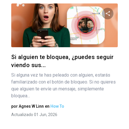
Nav
de
Comparte
ent
Twitter
F
Si alguien te bloquea, ¿puedes seguir
viendo sus...
Si alguna vez te has peleado con alguien, estarás
familiarizado con el botón de bloqueo. Si no quieres
que alguien te envíe un mensaje, simplemente
bloquea...
por
Agnes W Linn
en
How To
Actualizado 01 Jun, 2026