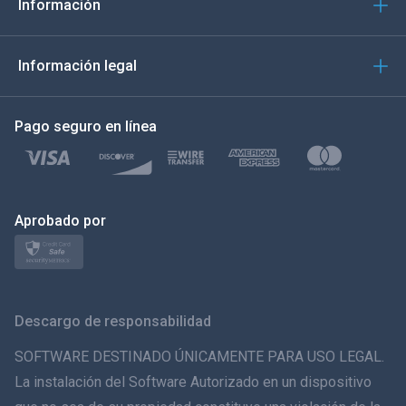
Italiano
Información
العربية
Información legal
한국의
Pago seguro en línea
Türkçe
Polski
日本
Aprobado por
Norsk
Svenska
Descargo de responsabilidad
ภาษาไทย
SOFTWARE DESTINADO ÚNICAMENTE PARA USO LEGAL.
La instalación del Software Autorizado en un dispositivo
简体中文