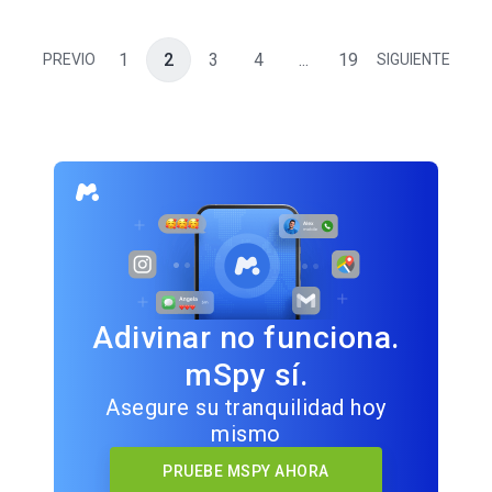
1
2
3
4
...
19
PREVIO
SIGUIENTE
Adivinar no funciona.
mSpy sí.
Asegure su tranquilidad hoy
mismo
PRUEBE MSPY AHORA