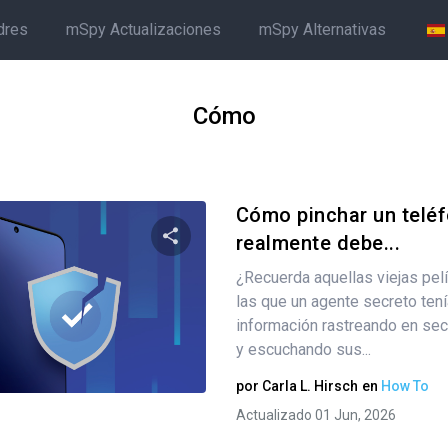
dres
mSpy Actualizaciones
mSpy Alternativas
Cómo
Cómo pinchar un teléf
realmente debe...
¿Recuerda aquellas viejas pel
Comparte este artículo
las que un agente secreto ten
información rastreando en se
y escuchando sus...
Twitter
Facebook
Copiar enlace
por
Carla L. Hirsch
en
How To
Actualizado 01 Jun, 2026