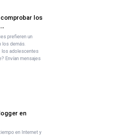
 comprobar los
..
es prefieren un
n los demás.
y los adolescentes
te? Envían mensajes
logger en
iempo en Internet y