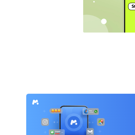
Navegación
de
entradas