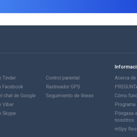
Informac
 Tinder
Control parental
Acerca de
n Facebook
Rastreador GPS
PREGUNT
l chat de Google
Seguimiento de líneas
Cómo fun
e Viber
Programa 
e Skype
Póngase e
nosotros
mSpy Res