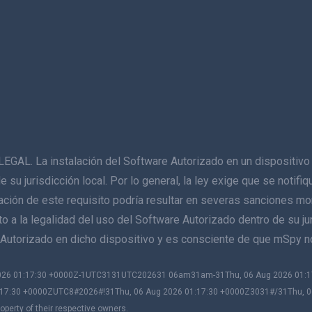
La instalación del Software Autorizado en un dispositivo q
de su jurisdicción local. Por lo general, la ley exige que se notif
lación de este requisito podría resultar en severas sanciones mo
 a la legalidad del uso del Software Autorizado dentro de su juri
re Autorizado en dicho dispositivo y es consciente de que mSpy 
 2026 01:17:30 +0000Z-1UTC3131UTC202631 06am31am-31Thu, 06 Aug 2026 01
17:30 +0000ZUTC8#2026#!31Thu, 06 Aug 2026 01:17:30 +0000Z3031#/31Thu, 
perty of their respective owners.