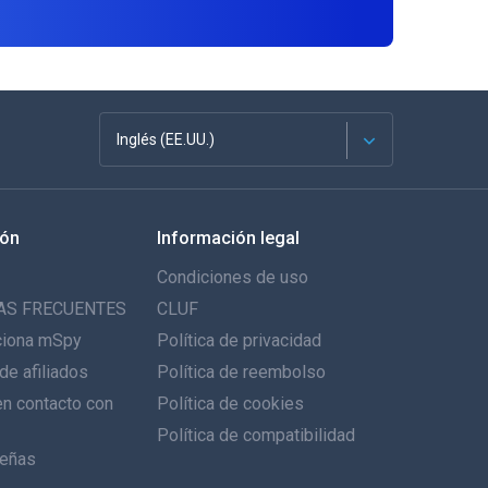
Inglés (EE.UU.)
Français
ión
Información legal
English
Condiciones de uso
Deutsch
AS FRECUENTES
CLUF
ciona mSpy
Política de privacidad
Português
de afiliados
Política de reembolso
n contacto con
Italiano
Política de cookies
Política de compatibilidad
العربية
eñas