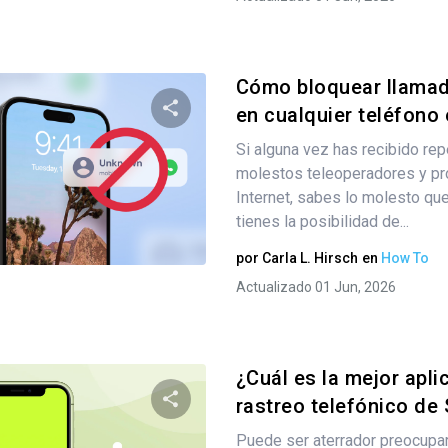
Cómo bloquear llamad
en cualquier teléfono e
Si alguna vez has recibido re
Comparte este artículo
molestos teleoperadores y p
Internet, sabes lo molesto que
tienes la posibilidad de...
Twitter
Facebook
Copiar enlace
por
Carla L. Hirsch
en
How To
Actualizado 01 Jun, 2026
¿Cuál es la mejor apli
rastreo telefónico de 
Puede ser aterrador preocupar