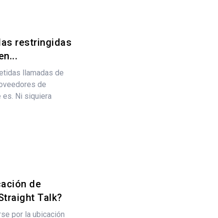
as restringidas
n...
petidas llamadas de
roveedores de
 es. Ni siquiera
cación de
Straight Talk?
se por la ubicación