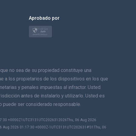
한국의
Aprobado por
Türkçe
Polski
日本
Norsk
ue no sea de su propiedad constituye una
Svenska
ique a los propietarios de los dispositivos en los que
netarias y penales impuestas al infractor. Usted
ภาษาไทย
sdicción antes de instalarlo y utilizarlo. Usted es
no puede ser considerado responsable.
简体中文
:17:30 +0000Z1UTC3131UTC2026312026Thu, 06 Aug 2026
Dansk
06 Aug 2026 01:17:30 +0000Z-1UTC3131UTC202631#!31Thu, 06