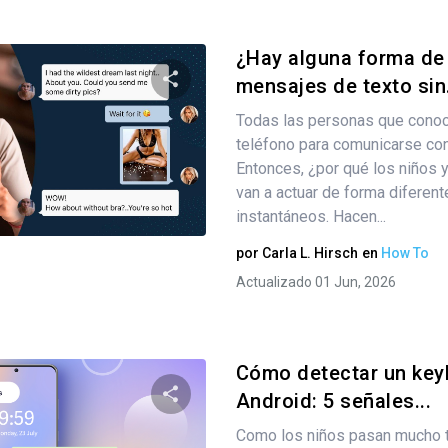
¿Hay alguna forma de
mensajes de texto sin.
Todas las personas que conoc
Comparte este artículo
teléfono para comunicarse co
Entonces, ¿por qué los niños 
van a actuar de forma diferen
Twitter
instantáneos. Hacen...
Facebook
Copiar enlace
por
Carla L. Hirsch
en
How To
Actualizado 01 Jun, 2026
Cómo detectar un key
Android: 5 señales...
Como los niños pasan mucho t
Comparte este artículo