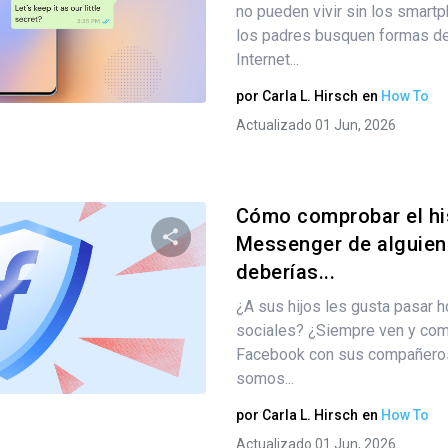
no pueden vivir sin los smartp
los padres busquen formas de
Internet...
Twitter
Facebook
Copiar enlace
por
Carla L. Hirsch
en
How To
Actualizado 01 Jun, 2026
Cómo comprobar el his
Messenger de alguien
deberías...
Comparte este artículo
¿A sus hijos les gusta pasar h
sociales? ¿Siempre ven y com
Facebook con sus compañero
Twitter
Facebook
Copiar enlace
somos...
por
Carla L. Hirsch
en
How To
Actualizado 01 Jun, 2026