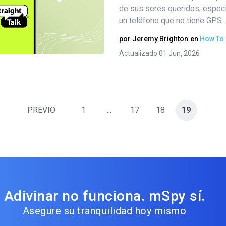
Comparte este artículo
de sus seres queridos, espec
un teléfono que no tiene GPS...
por
Jeremy Brighton
en
How To
Twitter
Facebook
Copiar enlace
Actualizado 01 Jun, 2026
PREVIO
1
...
17
18
19
Adivinar no funciona. mSpy sí.
Asegure su tranquilidad hoy mismo