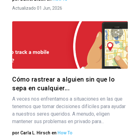
Actualizado 01 Jun, 2026
Nav
de
Comparte
ent
Twitter
F
Cómo rastrear a alguien sin que lo
sepa en cualquier...
A veces nos enfrentamos a situaciones en las que
tenemos que tomar decisiones difíciles para ayudar
a nuestros seres queridos. A menudo, eligen
mantener sus problemas en privado para...
por
Carla L. Hirsch
en
How To