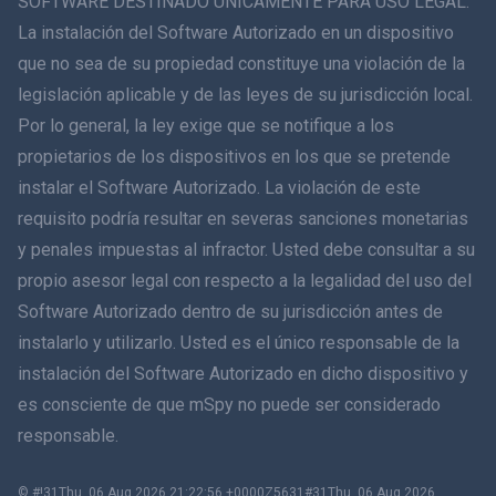
SOFTWARE DESTINADO ÚNICAMENTE PARA USO LEGAL.
La instalación del Software Autorizado en un dispositivo
简体中文
que no sea de su propiedad constituye una violación de la
legislación aplicable y de las leyes de su jurisdicción local.
Dansk
Por lo general, la ley exige que se notifique a los
हिंदी
propietarios de los dispositivos en los que se pretende
instalar el Software Autorizado. La violación de este
Holandés
requisito podría resultar en severas sanciones monetarias
y penales impuestas al infractor. Usted debe consultar a su
עברית
propio asesor legal con respecto a la legalidad del uso del
Software Autorizado dentro de su jurisdicción antes de
Română
instalarlo y utilizarlo. Usted es el único responsable de la
Ελληνικά
instalación del Software Autorizado en dicho dispositivo y
es consciente de que mSpy no puede ser considerado
Tiếng Việt
responsable.
繁體中文
© #!31Thu, 06 Aug 2026 21:22:56 +0000Z5631#31Thu, 06 Aug 2026