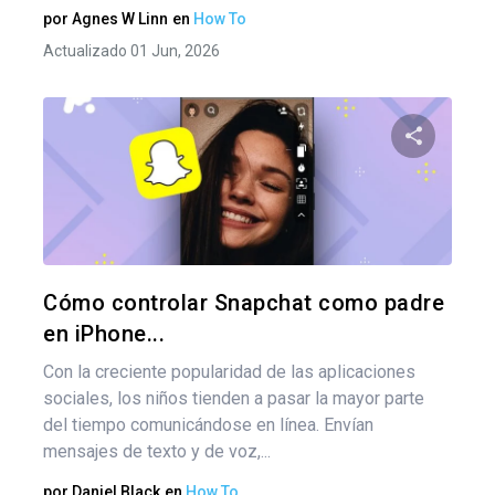
por
Agnes W Linn
en
How To
Actualizado 01 Jun, 2026
Comparte
Twitter
F
Cómo controlar Snapchat como padre
en iPhone...
Con la creciente popularidad de las aplicaciones
sociales, los niños tienden a pasar la mayor parte
del tiempo comunicándose en línea. Envían
mensajes de texto y de voz,...
por
Daniel Black
en
How To