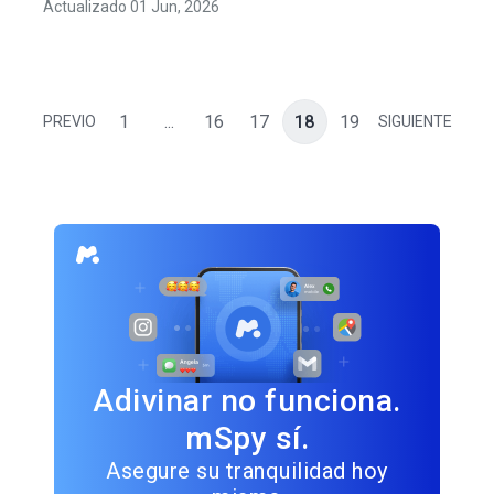
Actualizado 01 Jun, 2026
1
...
16
17
18
19
PREVIO
SIGUIENTE
Adivinar no funciona.
mSpy sí.
Asegure su tranquilidad hoy