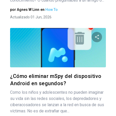
conocimiento? O cuando preguntabas a un amigo o...
por
Agnes W Linn
en
How To
Actualizado 01 Jun, 2026
Comparte
Twitter
F
¿Cómo eliminar mSpy del dispositivo
Android en segundos?
Como los niños y adolescentes no pueden imaginar
su vida sin las redes sociales, los depredadores y
ciberacosadores se lanzan a la red en busca de sus
víctimas. No es de extrañar que...