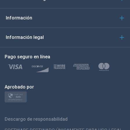
Português
Italiano
Información
العربية
Información legal
한국의
Pago seguro en línea
Türkçe
Polski
日本
Aprobado por
Norsk
Svenska
Descargo de responsabilidad
ภาษาไทย