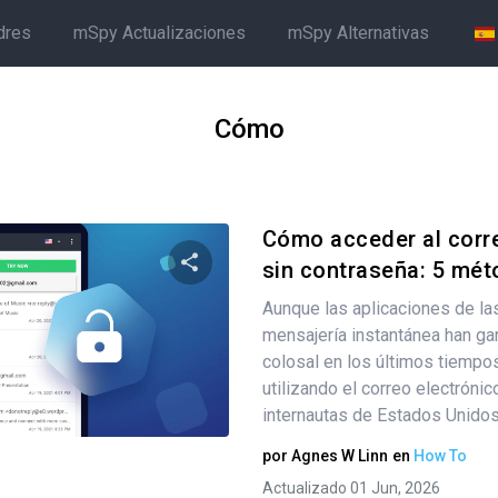
dres
mSpy Actualizaciones
mSpy Alternativas
Cómo
Cómo acceder al corr
sin contraseña: 5 mét
Aunque las aplicaciones de las
Comparte este artículo
mensajería instantánea han ga
colosal en los últimos tiempo
utilizando el correo electrónic
Twitter
internautas de Estados Unidos 
Facebook
Copiar enlace
por
Agnes W Linn
en
How To
Actualizado 01 Jun, 2026