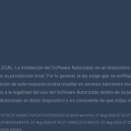
La instalación del Software Autorizado en un dispositivo q
de su jurisdicción local. Por lo general, la ley exige que se notif
lación de este requisito podría resultar en severas sanciones mo
 a la legalidad del uso del Software Autorizado dentro de su juri
re Autorizado en dicho dispositivo y es consciente de que mSpy 
026 07:50:27 +0000Z-7UTC3131UTC202631 07am31am-31Fri, 07 Aug 2026 07:50:
UTC8#2026#!31Fri, 07 Aug 2026 07:50:27 +0000Z2731#/31Fri, 07 Aug 2026 07:5
ective owners.