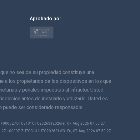
한국의
Aprobado por
Türkçe
Polski
日本
Norsk
ue no sea de su propiedad constituye una
Svenska
ique a los propietarios de los dispositivos en los que
netarias y penales impuestas al infractor. Usted
ภาษาไทย
sdicción antes de instalarlo y utilizarlo. Usted es
no puede ser considerado responsable.
简体中文
27 +0000Z7UTC3131UTC2026312026Fri, 07 Aug 2026 07:50:27
Dansk
0:27 +0000Z-7UTC3131UTC202631#!31Fri, 07 Aug 2026 07:50:27