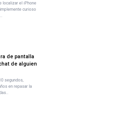
localizar el iPhone
 simplemente curioso
..
ra de pantalla
chat de alguien
 10 segundos,
ños en repasar la
as...