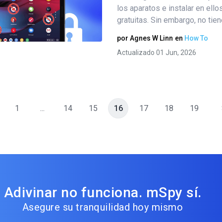
los aparatos e instalar en ello
gratuitas. Sin embargo, no tiene
Twitter
Facebook
Copiar enlace
por
Agnes W Linn
en
How To
Actualizado 01 Jun, 2026
1
...
14
15
16
17
18
19
Adivinar no funciona. mSpy sí.
Asegure su tranquilidad hoy mismo