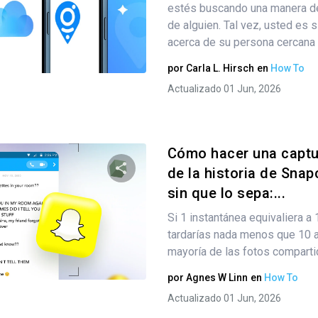
estés buscando una manera de 
de alguien. Tal vez, usted es
acerca de su persona cercana .
Twitter
Facebook
Copiar enlace
por
Carla L. Hirsch
en
How To
Actualizado 01 Jun, 2026
Cómo hacer una captu
de la historia de Snap
sin que lo sepa:...
Comparte este artículo
Si 1 instantánea equivaliera a
tardarías nada menos que 10 a
mayoría de las fotos compartid
Twitter
Facebook
Copiar enlace
por
Agnes W Linn
en
How To
Actualizado 01 Jun, 2026