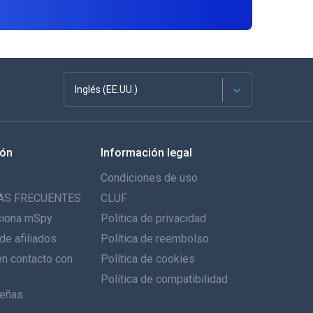
Inglés (EE.UU.)
Français
ión
Información legal
English
Condiciones de uso
Deutsch
AS FRECUENTES
CLUF
ciona mSpy
Política de privacidad
Português
de afiliados
Política de reembolso
n contacto con
Italiano
Política de cookies
Política de compatibilidad
العربية
eñas