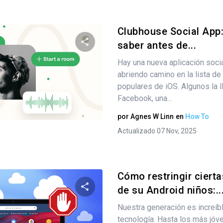
Clubhouse Social App
saber antes de...
Hay una nueva aplicación soci
Comparte este artículo
abriendo camino en la lista d
populares de iOS. Algunos la ll
Facebook, una...
Twitter
Facebook
Copiar enlace
por
Agnes W Linn
en
How To
Actualizado 07 Nov, 2025
Cómo restringir ciert
de su Android niños:..
Nuestra generación es increíb
Comparte este artículo
tecnología. Hasta los más jóve