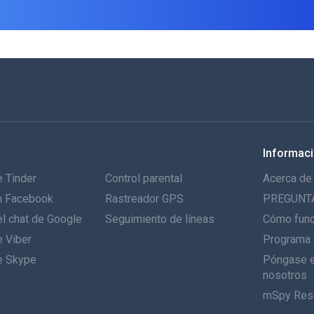
Informac
 Tinder
Control parental
Acerca de
n Facebook
Rastreador GPS
PREGUNT
l chat de Google
Seguimiento de líneas
Cómo fun
e Viber
Programa 
e Skype
Póngase e
nosotros
mSpy Res