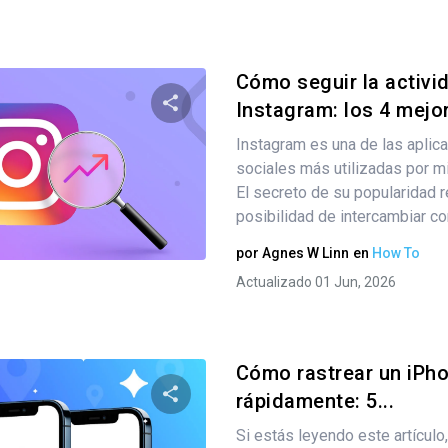
Cómo seguir la activi
Instagram: los 4 mej
Instagram es una de las aplic
Comparte este artículo
sociales más utilizadas por m
El secreto de su popularidad r
posibilidad de intercambiar co
Twitter
Facebook
Copiar enlace
por
Agnes W Linn
en
How To
Actualizado 01 Jun, 2026
Cómo rastrear un iPh
rápidamente: 5...
Si estás leyendo este artículo
Comparte este artículo