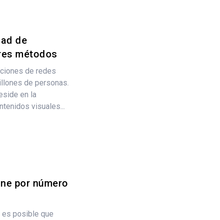
dad de
ores métodos
aciones de redes
illones de personas.
eside en la
ntenidos visuales...
one por número
, es posible que