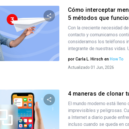
Cómo interceptar mens
5 métodos que funci
Con la creciente necesidad d
Comparte este artículo
contacto y comunicarnos cont
consideramos los teléfonos in
integrante de nuestras vidas. U
Twitter
Facebook
Copiar enlace
por
Carla L. Hirsch
en
How To
Actualizado 01 Jun, 2026
4 maneras de clonar tu
El mundo moderno está lleno 
imprevisibles y peligrosas. C
Comparte este artículo
a Internet a diario puede enfre
incluso cuando se queda en cas