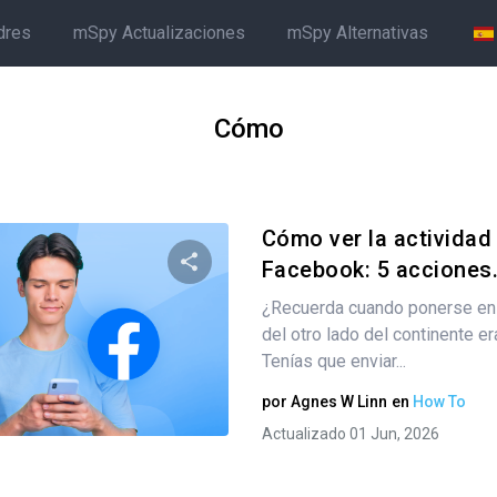
dres
mSpy Actualizaciones
mSpy Alternativas
Cómo
Cómo ver la actividad
Facebook: 5 acciones.
¿Recuerda cuando ponerse en 
Comparte este artículo
del otro lado del continente e
Tenías que enviar...
por
Agnes W Linn
en
How To
Twitter
Facebook
Copiar enlace
Actualizado 01 Jun, 2026