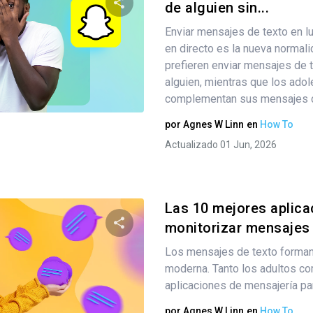
de alguien sin...
Enviar mensajes de texto en l
Comparte este artículo
en directo es la nueva normal
prefieren enviar mensajes de t
alguien, mientras que los ado
Twitter
complementan sus mensajes c
Facebook
Copiar enlace
por
Agnes W Linn
en
How To
Actualizado 01 Jun, 2026
Las 10 mejores aplica
monitorizar mensajes d
Los mensajes de texto forman 
Comparte este artículo
moderna. Tanto los adultos com
aplicaciones de mensajería pa
por
Agnes W Linn
en
How To