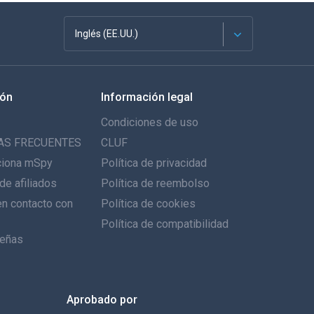
Inglés (EE.UU.)
Français
ión
Información legal
English
Condiciones de uso
Deutsch
AS FRECUENTES
CLUF
ciona mSpy
Política de privacidad
Português
de afiliados
Política de reembolso
n contacto con
Italiano
Política de cookies
Política de compatibilidad
العربية
eñas
한국의
Aprobado por
Türkçe