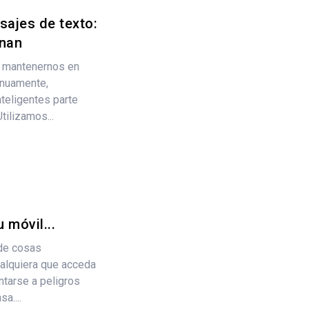
ajes de texto:
onan
e mantenernos en
inuamente,
teligentes parte
tilizamos...
 móvil...
de cosas
ualquiera que acceda
ntarse a peligros
a....