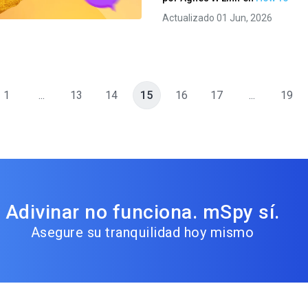
Twitter
Facebook
Copiar enlace
Actualizado 01 Jun, 2026
1
...
13
14
15
16
17
...
19
Adivinar no funciona. mSpy sí.
Asegure su tranquilidad hoy mismo