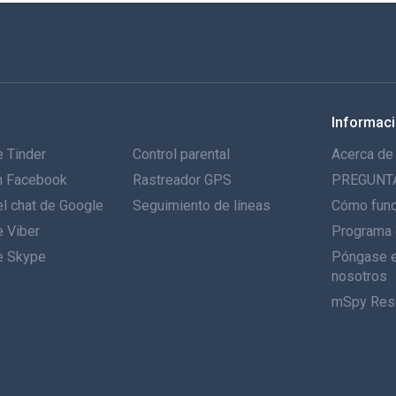
Informac
 Tinder
Control parental
Acerca de
n Facebook
Rastreador GPS
PREGUNT
l chat de Google
Seguimiento de líneas
Cómo fun
e Viber
Programa 
e Skype
Póngase e
nosotros
mSpy Res