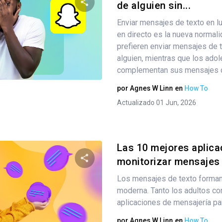
de alguien sin...
Enviar mensajes de texto en l
Comparte este artículo
en directo es la nueva normal
prefieren enviar mensajes de t
alguien, mientras que los ado
Twitter
complementan sus mensajes c
Facebook
Copiar enlace
por
Agnes W Linn
en
How To
Actualizado 01 Jun, 2026
Las 10 mejores aplica
monitorizar mensajes d
Los mensajes de texto forman 
Comparte este artículo
moderna. Tanto los adultos com
aplicaciones de mensajería pa
por
Agnes W Linn
en
How To