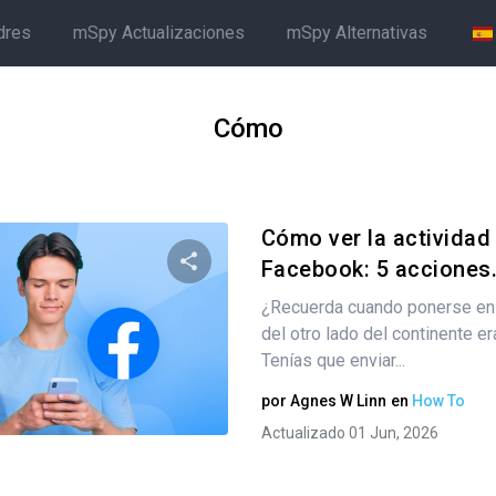
dres
mSpy Actualizaciones
mSpy Alternativas
Cómo
Cómo ver la actividad
Facebook: 5 acciones.
¿Recuerda cuando ponerse en 
Comparte este artículo
del otro lado del continente e
Tenías que enviar...
por
Agnes W Linn
en
How To
Twitter
Facebook
Copiar enlace
Actualizado 01 Jun, 2026