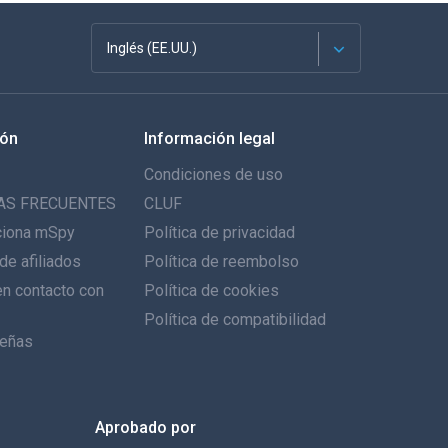
Inglés (EE.UU.)
Français
ión
Información legal
English
Condiciones de uso
Deutsch
AS FRECUENTES
CLUF
ciona mSpy
Política de privacidad
Português
de afiliados
Política de reembolso
n contacto con
Italiano
Política de cookies
Política de compatibilidad
العربية
eñas
한국의
Aprobado por
Türkçe