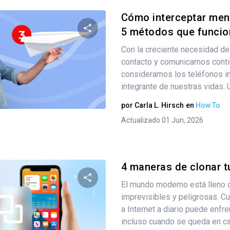
Cómo interceptar mens
5 métodos que funci
Con la creciente necesidad d
Comparte este artículo
contacto y comunicarnos cont
consideramos los teléfonos in
integrante de nuestras vidas. U
Twitter
Facebook
Copiar enlace
por
Carla L. Hirsch
en
How To
Actualizado 01 Jun, 2026
4 maneras de clonar tu
El mundo moderno está lleno 
imprevisibles y peligrosas. C
Comparte este artículo
a Internet a diario puede enfre
incluso cuando se queda en cas