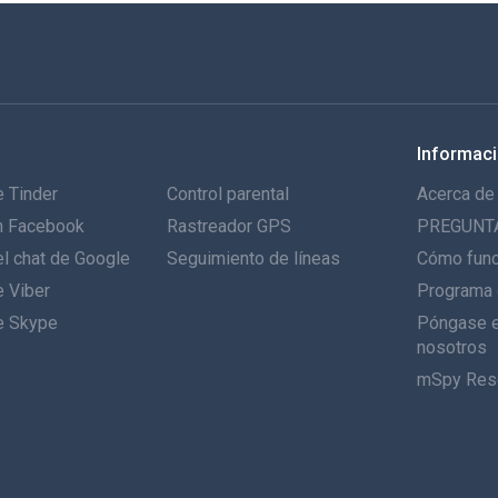
Informac
 Tinder
Control parental
Acerca de
n Facebook
Rastreador GPS
PREGUNT
l chat de Google
Seguimiento de líneas
Cómo fun
e Viber
Programa 
e Skype
Póngase e
nosotros
mSpy Res