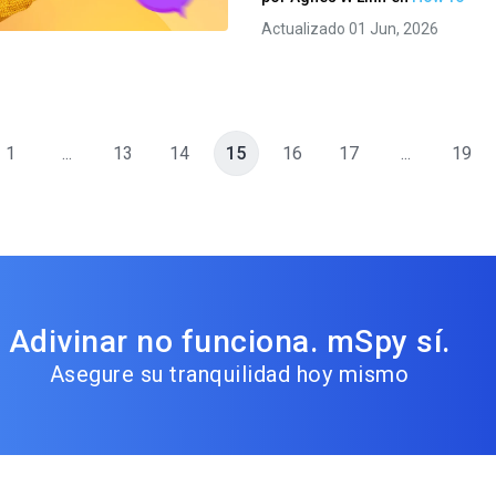
Twitter
Facebook
Copiar enlace
Actualizado 01 Jun, 2026
1
...
13
14
15
16
17
...
19
Adivinar no funciona. mSpy sí.
Asegure su tranquilidad hoy mismo