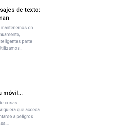
ajes de texto:
onan
e mantenernos en
inuamente,
teligentes parte
tilizamos...
 móvil...
de cosas
ualquiera que acceda
ntarse a peligros
a....