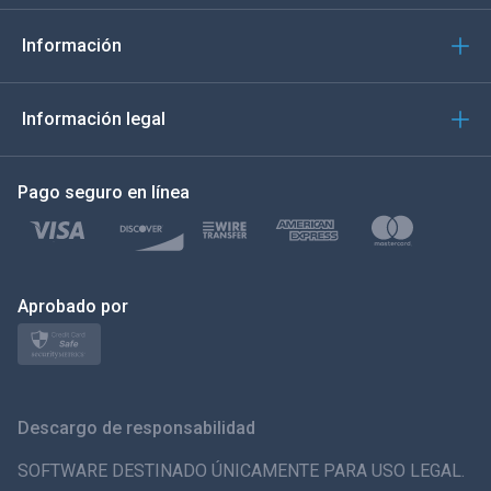
Italiano
Información
العربية
Información legal
한국의
Pago seguro en línea
Türkçe
Polski
日本
Aprobado por
Norsk
Svenska
Descargo de responsabilidad
ภาษาไทย
SOFTWARE DESTINADO ÚNICAMENTE PARA USO LEGAL.