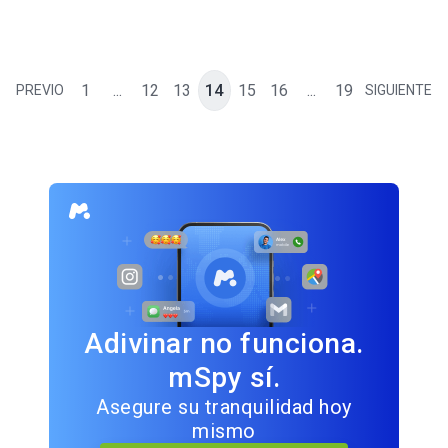
1
...
12
13
14
15
16
...
19
PREVIO
SIGUIENTE
Adivinar no funciona.
mSpy sí.
Asegure su tranquilidad hoy
mismo