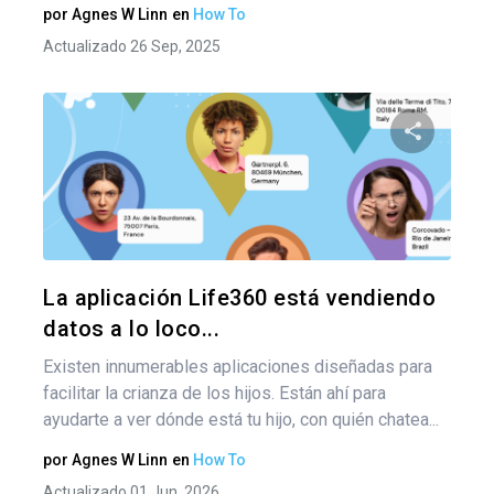
por
Agnes W Linn
en
How To
Actualizado 26 Sep, 2025
Comparte
Twitter
F
La aplicación Life360 está vendiendo
datos a lo loco...
Existen innumerables aplicaciones diseñadas para
facilitar la crianza de los hijos. Están ahí para
ayudarte a ver dónde está tu hijo, con quién chatea...
por
Agnes W Linn
en
How To
Actualizado 01 Jun, 2026