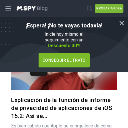
PROBAR AHORA
¡Espera! ¡No te vayas todavía!
Cómo
Inicie hoy mismo el
seguimiento con un
Descuento 30%
CONSEGUIR EL TRATO
Comparte
Twitter
F
Explicación de la función de informe
de privacidad de aplicaciones de iOS
15.2: Así se...
Es bien sabido que Apple se enorgullece de cómo