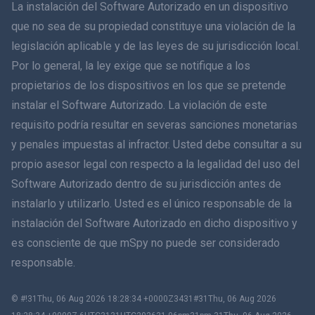
La instalación del Software Autorizado en un dispositivo
简体中文
que no sea de su propiedad constituye una violación de la
legislación aplicable y de las leyes de su jurisdicción local.
Dansk
Por lo general, la ley exige que se notifique a los
हिंदी
propietarios de los dispositivos en los que se pretende
instalar el Software Autorizado. La violación de este
Holandés
requisito podría resultar en severas sanciones monetarias
y penales impuestas al infractor. Usted debe consultar a su
עברית
propio asesor legal con respecto a la legalidad del uso del
Software Autorizado dentro de su jurisdicción antes de
Română
instalarlo y utilizarlo. Usted es el único responsable de la
Ελληνικά
instalación del Software Autorizado en dicho dispositivo y
es consciente de que mSpy no puede ser considerado
Tiếng Việt
responsable.
繁體中文
© #!31Thu, 06 Aug 2026 18:28:34 +0000Z3431#31Thu, 06 Aug 2026