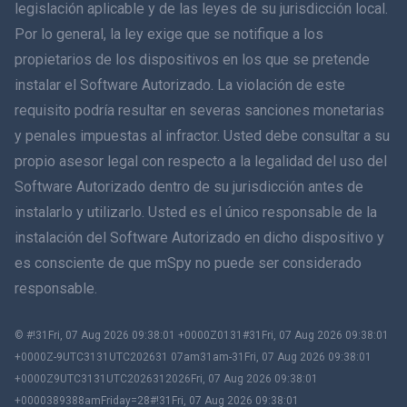
legislación aplicable y de las leyes de su jurisdicción local.
Dansk
Por lo general, la ley exige que se notifique a los
हिंदी
propietarios de los dispositivos en los que se pretende
instalar el Software Autorizado. La violación de este
Holandés
requisito podría resultar en severas sanciones monetarias
y penales impuestas al infractor. Usted debe consultar a su
עברית
propio asesor legal con respecto a la legalidad del uso del
Software Autorizado dentro de su jurisdicción antes de
Română
instalarlo y utilizarlo. Usted es el único responsable de la
Ελληνικά
instalación del Software Autorizado en dicho dispositivo y
es consciente de que mSpy no puede ser considerado
Tiếng Việt
responsable.
繁體中文
© #!31Fri, 07 Aug 2026 09:38:01 +0000Z0131#31Fri, 07 Aug 2026 09:38:01
+0000Z-9UTC3131UTC202631 07am31am-31Fri, 07 Aug 2026 09:38:01
Eslovenia
+0000Z9UTC3131UTC2026312026Fri, 07 Aug 2026 09:38:01
+0000389388amFriday=28#!31Fri, 07 Aug 2026 09:38:01
Bahasa Melayu