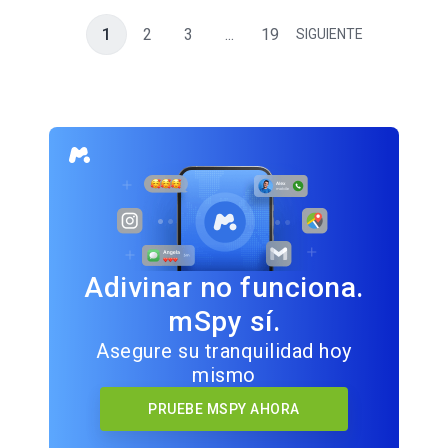
1
2
3
...
19
SIGUIENTE
Adivinar no funciona.
mSpy sí.
Asegure su tranquilidad hoy
mismo
PRUEBE MSPY AHORA