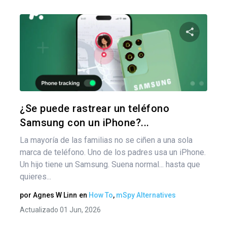
Comparte
Twitter
F
¿Se puede rastrear un teléfono
Samsung con un iPhone?...
La mayoría de las familias no se ciñen a una sola
marca de teléfono. Uno de los padres usa un iPhone.
Un hijo tiene un Samsung. Suena normal... hasta que
quieres...
por
Agnes W Linn
en
How To
,
mSpy Alternatives
Actualizado 01 Jun, 2026