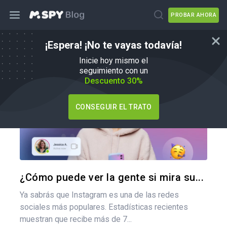
PROBAR AHORA
¡Espera! ¡No te vayas todavía!
Cómo
Inicie hoy mismo el
seguimiento con un
Descuento 30%
CONSEGUIR EL TRATO
Comparte
Twitter
F
¿Cómo puede ver la gente si mira su...
Ya sabrás que Instagram es una de las redes
sociales más populares. Estadísticas recientes
muestran que recibe más de 7...