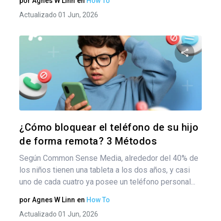
por
Agnes W Linn
en
How To
Actualizado 01 Jun, 2026
Comparte
Twitter
F
¿Cómo bloquear el teléfono de su hijo
de forma remota? 3 Métodos
Según Common Sense Media, alrededor del 40% de
los niños tienen una tableta a los dos años, y casi
uno de cada cuatro ya posee un teléfono personal...
por
Agnes W Linn
en
How To
Actualizado 01 Jun, 2026