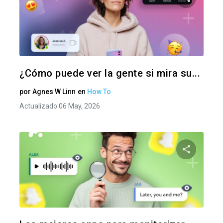
Comparte
Twitter
F
¿Cómo puede ver la gente si mira su...
por
Agnes W Linn
en
How To
Actualizado 06 May, 2026
Comparte
Twitter
F