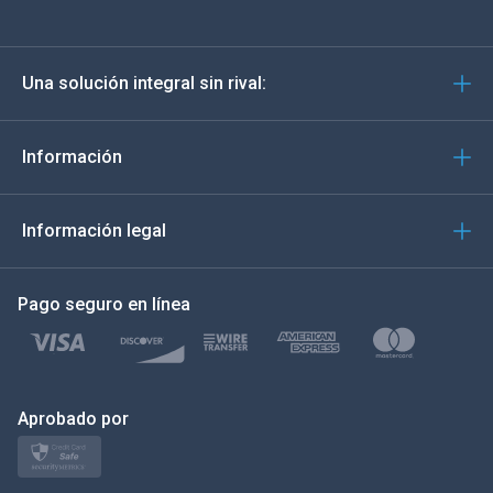
Deutsch
Una solución integral sin rival:
Português
Italiano
Información
العربية
Información legal
한국의
Pago seguro en línea
Türkçe
Polski
日本
Aprobado por
Norsk