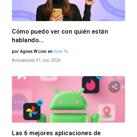
Twitter
F
Cómo puedo ver con quién están
hablando...
por
Agnes W Linn
en
How To
Actualizado 01 Jun, 2026
Comparte
Twitter
F
Las 6 mejores aplicaciones de