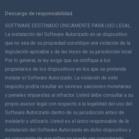
Svenska
Descargo de responsabilidad
ภาษาไทย
SOFTWARE DESTINADO ÚNICAMENTE PARA USO LEGAL.
La instalación del Software Autorizado en un dispositivo
简体中文
que no sea de su propiedad constituye una violación de la
legislación aplicable y de las leyes de su jurisdicción local.
Dansk
Por lo general, la ley exige que se notifique a los
हिंदी
propietarios de los dispositivos en los que se pretende
instalar el Software Autorizado. La violación de este
Holandés
requisito podría resultar en severas sanciones monetarias
y penales impuestas al infractor. Usted debe consultar a su
עברית
propio asesor legal con respecto a la legalidad del uso del
Software Autorizado dentro de su jurisdicción antes de
Română
instalarlo y utilizarlo. Usted es el único responsable de la
Ελληνικά
instalación del Software Autorizado en dicho dispositivo y
es consciente de que mSpy no puede ser considerado