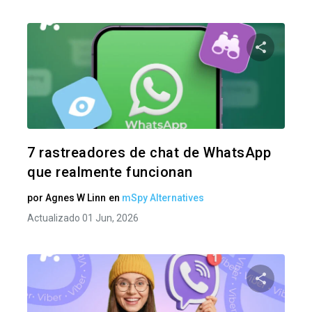
Comparte
Twitter
F
7 rastreadores de chat de WhatsApp
que realmente funcionan
por
Agnes W Linn
en
mSpy Alternatives
Actualizado 01 Jun, 2026
Comparte