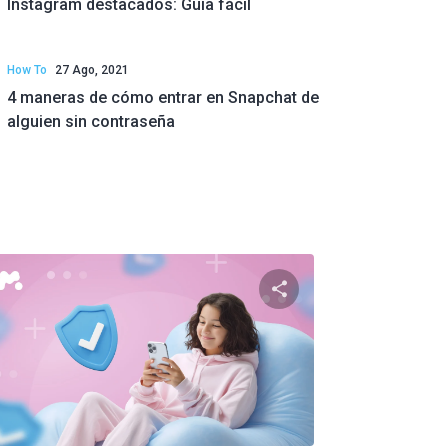
Instagram destacados: Guía fácil
How To
27 Ago, 2021
4 maneras de cómo entrar en Snapchat de
alguien sin contraseña
e artículo
Comparte este artí
ok
Twitter
Facebook
Copiar enlace
Copia