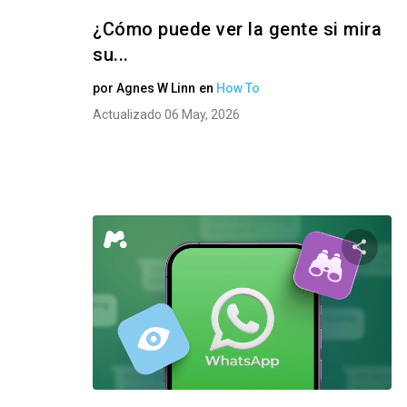
¿Cómo puede ver la gente si mira
su...
por
Agnes W Linn
en
How To
Actualizado 06 May, 2026
Compar
Twitter