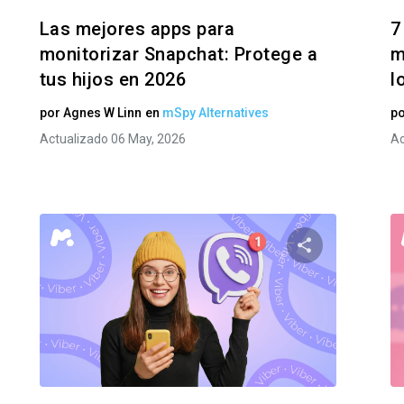
Las mejores apps para
7
monitorizar Snapchat: Protege a
m
tus hijos en 2026
l
por
Agnes W Linn
en
mSpy Alternatives
p
Actualizado 06 May, 2026
Ac
te este artículo
Comparte est
Facebook
Twitter
Facebo
Copiar enlace