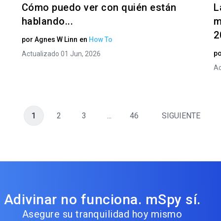
Cómo puedo ver con quién están
L
hablando...
m
2
por
Agnes W Linn
en
How To
p
Actualizado 01 Jun, 2026
Ac
1
2
3
...
46
SIGUIENTE
Adivinar no funciona. mSpy sí.
Asegure su tranquilidad hoy mismo