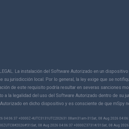
La instalación del Software Autorizado en un dispositivo q
de su jurisdicción local. Por lo general, la ley exige que se notif
lación de este requisito podría resultar en severas sanciones mo
 a la legalidad del uso del Software Autorizado dentro de su juri
re Autorizado en dicho dispositivo y es consciente de que mSpy 
2026 04:06:37 +0000Z-4UTC3131UTC202631 08am31am-31Sat, 08 Aug 2026 04:0
00ZUTC8#2026#!31Sat, 08 Aug 2026 04:06:37 +0000Z3731#/31Sat, 08 Aug 202