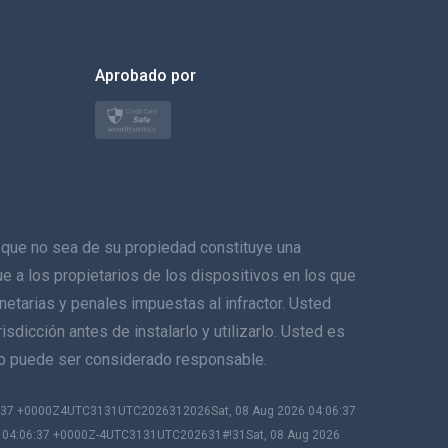
한국의
Aprobado por
Türkçe
Polski
日本
Norsk
ue no sea de su propiedad constituye una
Svenska
ique a los propietarios de los dispositivos en los que
netarias y penales impuestas al infractor. Usted
ภาษาไทย
sdicción antes de instalarlo y utilizarlo. Usted es
no puede ser considerado responsable.
简体中文
6:37 +0000Z4UTC3131UTC2026312026Sat, 08 Aug 2026 04:06:37
Dansk
6 04:06:37 +0000Z-4UTC3131UTC202631#!31Sat, 08 Aug 2026