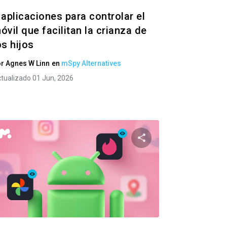
 aplicaciones para controlar el
óvil que facilitan la crianza de
os hijos
or
Agnes W Linn
en
mSpy Alternatives
tualizado 01 Jun, 2026
e artículo
Comparte este artí
ok
Twitter
Facebook
Copiar enlace
Copia