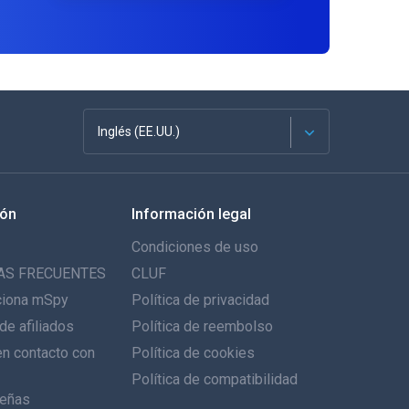
Inglés (EE.UU.)
Français
ión
Información legal
English
Condiciones de uso
Deutsch
AS FRECUENTES
CLUF
ciona mSpy
Política de privacidad
Português
de afiliados
Política de reembolso
n contacto con
Italiano
Política de cookies
Política de compatibilidad
العربية
eñas