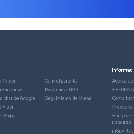
Informac
 Tinder
Control parental
Acerca de
n Facebook
Rastreador GPS
PREGUNT
l chat de Google
Seguimiento de líneas
Cómo fun
e Viber
Programa 
e Skype
Póngase e
nosotros
mSpy Res