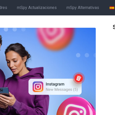
dres
mSpy Actualizaciones
mSpy Alternativas