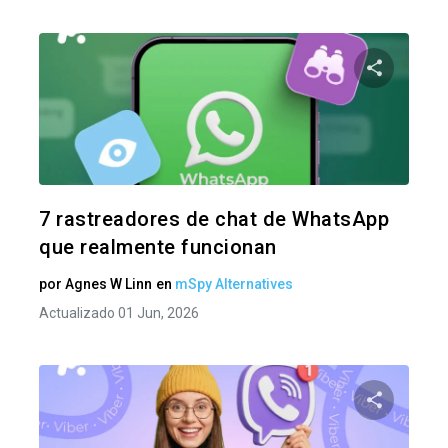
Comparte
Twitter
F
7 rastreadores de chat de WhatsApp
que realmente funcionan
por
Agnes W Linn
en
mSpy Alternatives
Actualizado 01 Jun, 2026
Comparte