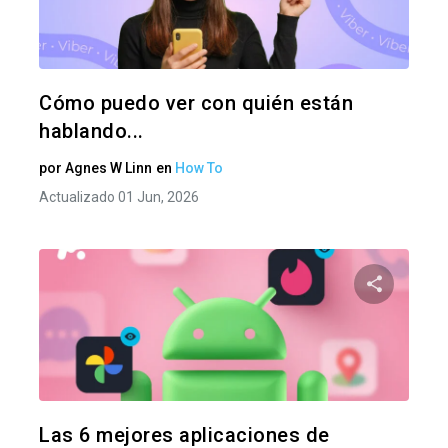
Twitter
F
Cómo puedo ver con quién están
hablando...
por
Agnes W Linn
en
How To
Actualizado 01 Jun, 2026
Comparte
Twitter
F
Las 6 mejores aplicaciones de