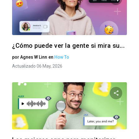
Comparte
Twitter
F
¿Cómo puede ver la gente si mira su...
por
Agnes W Linn
en
How To
Actualizado 06 May, 2026
Comparte
Twitter
F