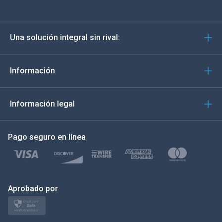
Deutsch
Una solución integral sin rival:
Português
Italiano
Información
العربية
Información legal
한국의
Pago seguro en línea
Türkçe
Polski
日本
Aprobado por
Norsk