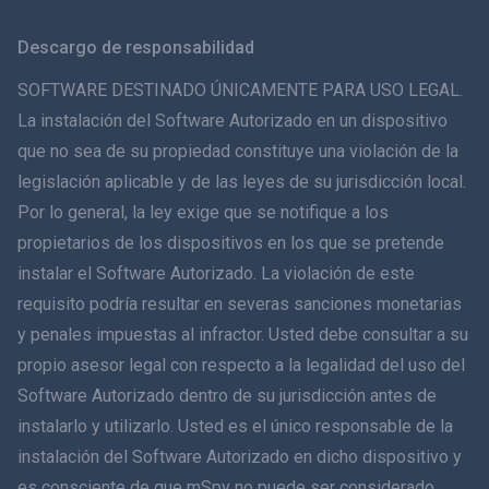
Svenska
Descargo de responsabilidad
ภาษาไทย
SOFTWARE DESTINADO ÚNICAMENTE PARA USO LEGAL.
La instalación del Software Autorizado en un dispositivo
简体中文
que no sea de su propiedad constituye una violación de la
legislación aplicable y de las leyes de su jurisdicción local.
Dansk
Por lo general, la ley exige que se notifique a los
हिंदी
propietarios de los dispositivos en los que se pretende
instalar el Software Autorizado. La violación de este
Holandés
requisito podría resultar en severas sanciones monetarias
y penales impuestas al infractor. Usted debe consultar a su
עברית
propio asesor legal con respecto a la legalidad del uso del
Software Autorizado dentro de su jurisdicción antes de
Română
instalarlo y utilizarlo. Usted es el único responsable de la
Ελληνικά
instalación del Software Autorizado en dicho dispositivo y
es consciente de que mSpy no puede ser considerado