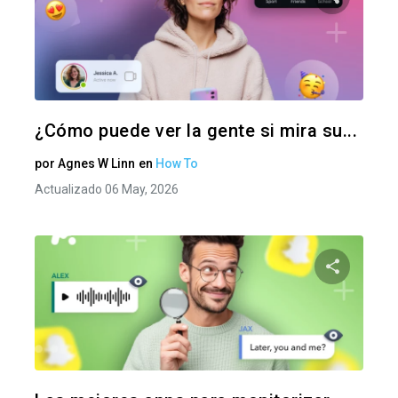
Comparte
Twitter
F
¿Cómo puede ver la gente si mira su...
por
Agnes W Linn
en
How To
Actualizado 06 May, 2026
Comparte
Twitter
F