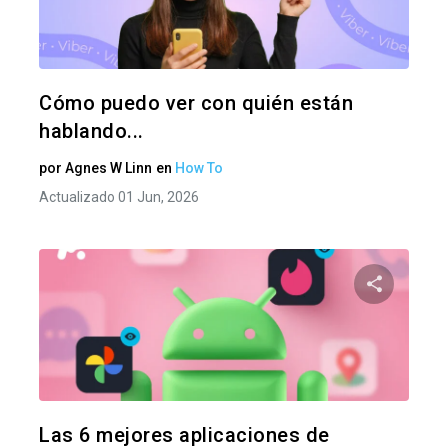
Twitter
F
Cómo puedo ver con quién están
hablando...
por
Agnes W Linn
en
How To
Actualizado 01 Jun, 2026
Comparte
Twitter
F
Las 6 mejores aplicaciones de