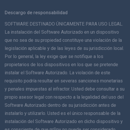
Svenska
Descargo de responsabilidad
ภาษาไทย
SOFTWARE DESTINADO ÚNICAMENTE PARA USO LEGAL.
La instalación del Software Autorizado en un dispositivo
简体中文
que no sea de su propiedad constituye una violación de la
legislación aplicable y de las leyes de su jurisdicción local.
Dansk
Por lo general, la ley exige que se notifique a los
हिंदी
propietarios de los dispositivos en los que se pretende
instalar el Software Autorizado. La violación de este
Holandés
requisito podría resultar en severas sanciones monetarias
y penales impuestas al infractor. Usted debe consultar a su
עברית
propio asesor legal con respecto a la legalidad del uso del
Software Autorizado dentro de su jurisdicción antes de
Română
instalarlo y utilizarlo. Usted es el único responsable de la
Ελληνικά
instalación del Software Autorizado en dicho dispositivo y
es consciente de que mSpy no puede ser considerado