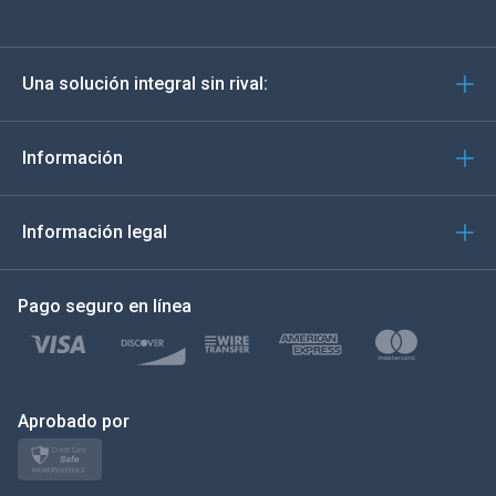
Deutsch
Una solución integral sin rival:
Português
Italiano
Información
العربية
Información legal
한국의
Pago seguro en línea
Türkçe
Polski
日本
Aprobado por
Norsk