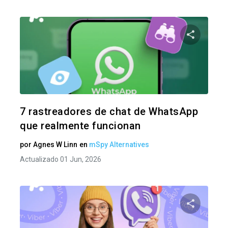
Comparte
Twitter
F
7 rastreadores de chat de WhatsApp
que realmente funcionan
por
Agnes W Linn
en
mSpy Alternatives
Actualizado 01 Jun, 2026
Comparte