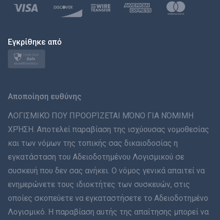
Polski
日本
Εγκρίθηκε από
Norsk
Svenska
Αποποίηση ευθύνης
ภาษาไทย
ΛΟΓΙΣΜΙΚΌ ΠΟΥ ΠΡΟΟΡΊΖΕΤΑΙ ΜΌΝΟ ΓΙΑ ΝΌΜΙΜΗ
ΧΡΉΣΗ. Αποτελεί παραβίαση της ισχύουσας νομοθεσίας
简体中文
και των νόμων της τοπικής σας δικαιοδοσίας η
εγκατάσταση του Αδειοδοτημένου Λογισμικού σε
Dansk
συσκευή που δεν σας ανήκει. Ο νόμος γενικά απαιτεί να
हिंदी
ενημερώνετε τους ιδιοκτήτες των συσκευών, στις
οποίες σκοπεύετε να εγκαταστήσετε το Αδειοδοτημένο
Ολλανδικά
Λογισμικό. Η παραβίαση αυτής της απαίτησης μπορεί να