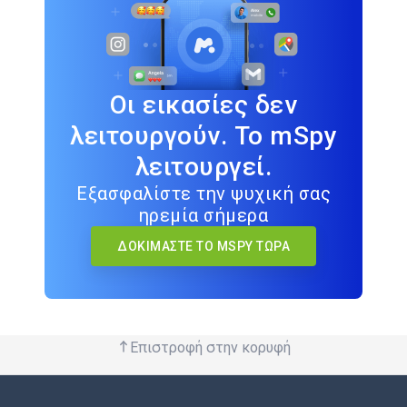
Οι εικασίες δεν
λειτουργούν. Το mSpy
λειτουργεί.
Εξασφαλίστε την ψυχική σας
ηρεμία σήμερα
ΔΟΚΙΜΆΣΤΕ ΤΟ MSPY ΤΏΡΑ
Επιστροφή στην κορυφή