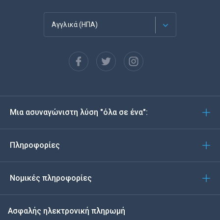
Αγγλικά (ΗΠΑ)
Français
Español
Deutsch
Μια ασυναγώνιστη λύση "όλα σε ένα":
Português
Italiano
Πληροφορίες
العربية
Νομικές πληροφορίες
한국의
Ασφαλής ηλεκτρονική πληρωμή
Türkçe