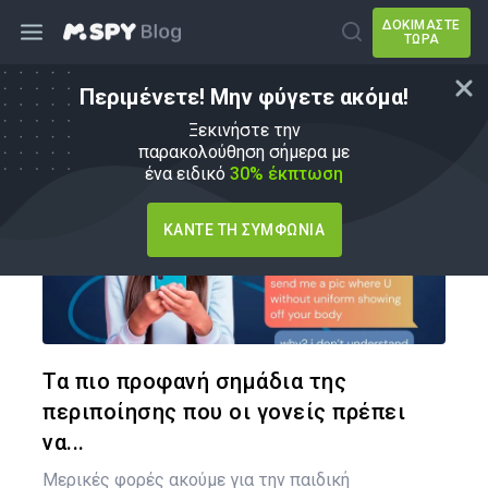
ΔΟΚΙΜΆΣΤΕ
ΤΏΡΑ
Περιμένετε! Μην φύγετε ακόμα!
Συμβουλές γονέων
Ξεκινήστε την
παρακολούθηση σήμερα με
ένα ειδικό
30% έκπτωση
ΚΆΝΤΕ ΤΗ ΣΥΜΦΩΝΊΑ
Κοινοποιήστ
Twitter
Face
Τα πιο προφανή σημάδια της
περιποίησης που οι γονείς πρέπει
να...
Μερικές φορές ακούμε για την παιδική