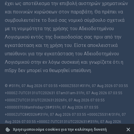
έχει ως αποτέλεσμα την επιβολή αυστηρών χρηματικών
עברית
και ποινικών κυρώσεων στον παραβάτη. Θα πρέπει να
συμβουλευτείτε το δικό σας νομικό σύμβουλο σχετικά
Română
με τη νομιμότητα της χρήσης του Αδειοδοτημένου
Ελληνικά
Λογισμικού εντός της δικαιοδοσίας σας πριν από την
εγκατάσταση και τη χρήση του. Είστε αποκλειστικά
Tiếng Việt
υπεύθυνοι για την εγκατάσταση του Αδειοδοτημένου
Λογισμικού στην εν λόγω συσκευή και γνωρίζετε ότι η
繁體中文
mSpy δεν μπορεί να θεωρηθεί υπεύθυνη.
Slovenčina
© #!31Fri, 07 Aug 2026 07:03:55 +0000Z5531#31Fri, 07 Aug 2026 07:03:55
Μπαχάσα Μελάγιου
+0000Z-7UTC3131UTC202631 07am31am-31Fri, 07 Aug 2026 07:03:55
+0000Z7UTC3131UTC2026312026Fri, 07 Aug 2026 07:03:55
Čeština
+0000037038amFriday=28#!31Fri, 07 Aug 2026 07:03:55
+0000ZUTC8#2026#!31Fri, 07 Aug 2026 07:03:55 +0000Z5531#/31Fri, 07
Magyar
Aug 2026 07:03:55 +0000Z-7UTC3131UTC202631#!31Fri, 07 Aug 2026
07:03:55 +0000ZUTC8# mSpy. All trademarks are the property of their
Χρησιμοποιούμε cookies για την καλύτερη δυνατή