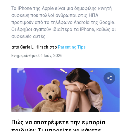
Το iPhone της Apple είναι μια δημοφιλής κινητή
συσκευή που πολλοί άνθρωποι στις ΗΠΑ
προτιμούν από το τηλέφωνο Android της Google.
Οι έφηβοι αγαπούν ιδιαίτερα τα iPhone, καθώς οι
συσκευές αυτές...
από
Carla L. Hirsch
στο
Parenting Tips
Ενημερώθηκε 01 Ιούν, 2026
Κοινοποιήστ
Twitter
Face
Πώς να αποτρέψετε την εμπορία
παιδιών: Τι μπορείτε να κάνετε...