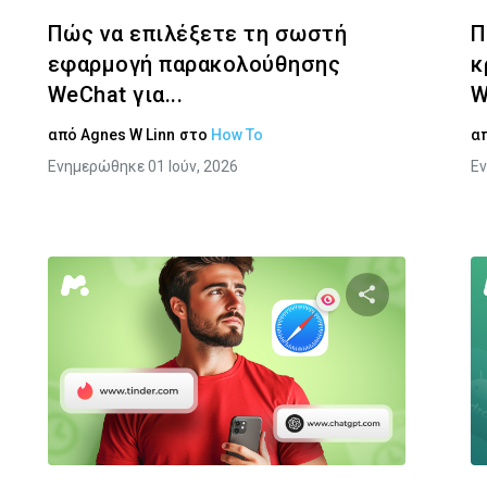
Πώς να επιλέξετε τη σωστή
Π
εφαρμογή παρακολούθησης
κ
WeChat για...
W
από
Agnes W Linn
στο
How To
α
Ενημερώθηκε 01 Ιούν, 2026
Εν
στε αυτό το άρθρο
Κοινοποιήστε α
Facebook
Twitter
Facebook
Αντιγραφή Συνδέσμου