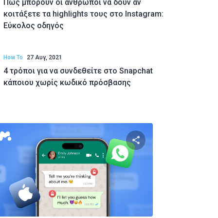
Πώς μπορούν οι άνθρωποι να δουν αν
κοιτάξετε τα highlights τους στο Instagram:
Εύκολος οδηγός
How To
27 Αυγ, 2021
4 τρόποι για να συνδεθείτε στο Snapchat
κάποιου χωρίς κωδικό πρόσβασης
υτό το άρθρο
Κοινοποιήστε αυτό τ
Twitter
Facebook
Αντιγραφή Συνδέσμου
Αντιγραφ