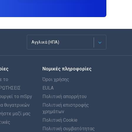
Αγγλικά (ΗΠΑ)
Français
ρίες
Νομικές πληροφορίες
Español
ε το
Όροι χρήσης
Deutsch
ΡΩΤΉΣΕΙΣ
EULA
ουργεί το mSpy
Πολιτική απορρήτου
Português
α θυγατρικών
Πολιτική επιστροφής
χρημάτων
ήστε μαζί μας
Italiano
Πολιτική Cookie
τικές
العربية
Πολιτική συμβατότητας