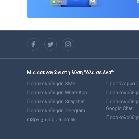
Μια ασυναγώνιστη λύση "όλα σε ένα":
Παρακολούθηση SMS
Προσάναμμα 
Παρακολούθηση WhatsApp
Παρακολούθησ
Παρακολούθηση Snapchat
Παρακολούθησ
Google Chat
Παρακολούθηση Telegram
Παρακολούθησ
mSpy χωρίς Jailbreak