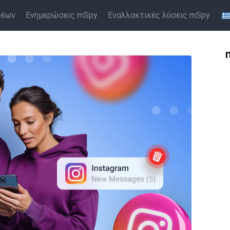
νέων
Ενημερώσεις mSpy
Εναλλακτικές λύσεις mSpy