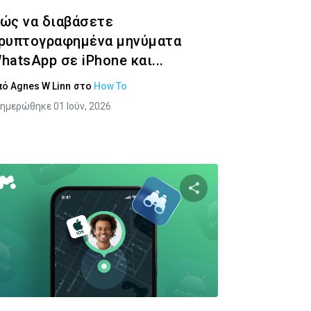
ώς να διαβάσετε
ρυπτογραφημένα μηνύματα
hatsApp σε iPhone και...
πό
Agnes W Linn
στο
How To
ημερώθηκε 01 Ιούν, 2026
υτό το άρθρο
Κοινοποιήστε αυτό τ
Twitter
Facebook
Αντιγραφή Συνδέσμου
Αντιγραφ