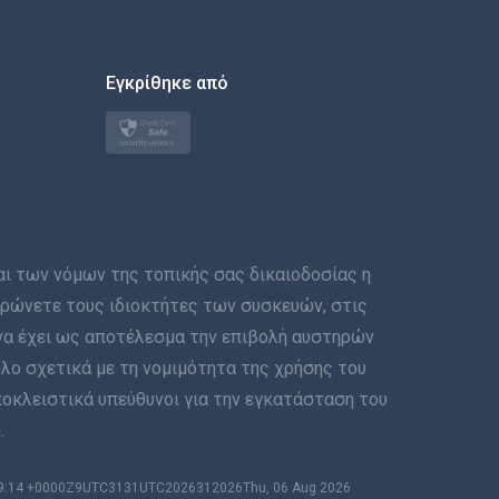
한국의
Εγκρίθηκε από
Türkçe
Polski
日本
Norsk
των νόμων της τοπικής σας δικαιοδοσίας η
Svenska
μερώνετε τους ιδιοκτήτες των συσκευών, στις
να έχει ως αποτέλεσμα την επιβολή αυστηρών
ภาษาไทย
λο σχετικά με τη νομιμότητα της χρήσης του
ποκλειστικά υπεύθυνοι για την εγκατάσταση του
简体中文
.
Dansk
:09:14 +0000Z9UTC3131UTC2026312026Thu, 06 Aug 2026