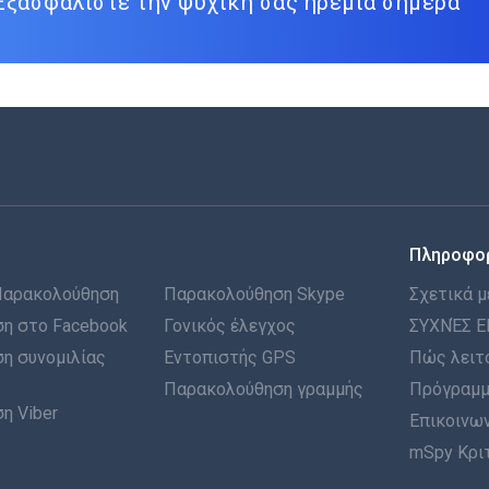
Εξασφαλίστε την ψυχική σας ηρεμία σήμερα
Πληροφο
Παρακολούθηση
Παρακολούθηση Skype
Σχετικά μ
η στο Facebook
Γονικός έλεγχος
ΣΥΧΝΈΣ Ε
η συνομιλίας
Εντοπιστής GPS
Πώς λειτ
Παρακολούθηση γραμμής
Πρόγραμμ
η Viber
Επικοινων
mSpy Κρι