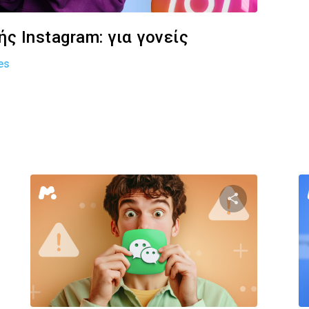
ς Instagram: για γονείς
es
στε αυτό το άρθρο
Κοινοποιήστε α
Facebook
Twitter
Facebook
Αντιγραφή Συνδέσμου