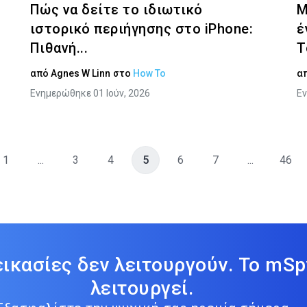
Πώς να δείτε το ιδιωτικό
Μ
ιστορικό περιήγησης στο iPhone:
έ
Πιθανή...
T
από
Agnes W Linn
στο
How To
α
Ενημερώθηκε 01 Ιούν, 2026
Εν
1
...
3
4
5
6
7
...
46
εικασίες δεν λειτουργούν. Το mSp
λειτουργεί.