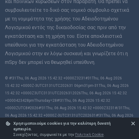
και ποινικών κυρώσεων στον παραβάτη. Θα πρέπει να
συμβουλευτείτε το δικό σας νομικό σύμβουλο σχετικά
Română
με τη νομιμότητα της χρήσης του Αδειοδοτημένου
Ελληνικά
Λογισμικού εντός της δικαιοδοσίας σας πριν από την
εγκατάσταση και τη χρήση του. Είστε αποκλειστικά
Tiếng Việt
υπεύθυνοι για την εγκατάσταση του Αδειοδοτημένου
Λογισμικού στην εν λόγω συσκευή και γνωρίζετε ότι η
繁體中文
mSpy δεν μπορεί να θεωρηθεί υπεύθυνη.
Slovenčina
© #!31Thu, 06 Aug 2026 15:42:32 +0000Z3231#31Thu, 06 Aug 2026
Μπαχάσα Μελάγιου
15:42:32 +0000Z-3UTC3131UTC202631 06pm31pm-31Thu, 06 Aug 2026
15:42:32 +0000Z3UTC3131UTC2026312026Thu, 06 Aug 2026 15:42:32
Čeština
+0000423428pmThursday=28#!31Thu, 06 Aug 2026 15:42:32
+0000ZUTC8#2026#!31Thu, 06 Aug 2026 15:42:32 +0000Z3231#/31Thu,
Magyar
06 Aug 2026 15:42:32 +0000Z-3UTC3131UTC202631#!31Thu, 06 Aug 2026
15:42:32 +0000ZUTC8# mSpy. All trademarks are the property of their
Χρησιμοποιούμε cookies για την καλύτερη δυνατή
εμπειρία.
Български
respective owners.
Συνεχίζοντας, συμφωνείτε με την
Πολιτική Cookie
.