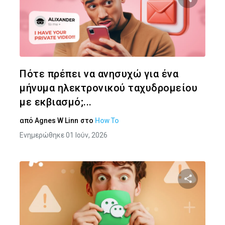
Κοινοποιήστ
Twitter
Face
Πότε πρέπει να ανησυχώ για ένα
μήνυμα ηλεκτρονικού ταχυδρομείου
με εκβιασμό;...
από
Agnes W Linn
στο
How To
Ενημερώθηκε 01 Ιούν, 2026
Κοινοποιήστ