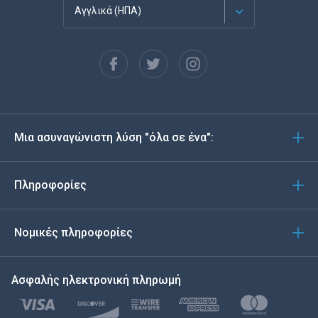
Αγγλικά (ΗΠΑ)
Français
Español
Deutsch
Μια ασυναγώνιστη λύση "όλα σε ένα":
Português
Italiano
Πληροφορίες
العربية
Νομικές πληροφορίες
한국의
Ασφαλής ηλεκτρονική πληρωμή
Türkçe