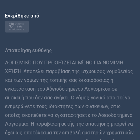
Polski
日本
Εγκρίθηκε από
Norsk
Svenska
Αποποίηση ευθύνης
ภาษาไทย
ΛΟΓΙΣΜΙΚΌ ΠΟΥ ΠΡΟΟΡΊΖΕΤΑΙ ΜΌΝΟ ΓΙΑ ΝΌΜΙΜΗ
ΧΡΉΣΗ. Αποτελεί παραβίαση της ισχύουσας νομοθεσίας
简体中文
και των νόμων της τοπικής σας δικαιοδοσίας η
εγκατάσταση του Αδειοδοτημένου Λογισμικού σε
Dansk
συσκευή που δεν σας ανήκει. Ο νόμος γενικά απαιτεί να
हिंदी
ενημερώνετε τους ιδιοκτήτες των συσκευών, στις
οποίες σκοπεύετε να εγκαταστήσετε το Αδειοδοτημένο
Ολλανδικά
Λογισμικό. Η παραβίαση αυτής της απαίτησης μπορεί να
έχει ως αποτέλεσμα την επιβολή αυστηρών χρηματικών
עברית