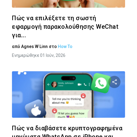
Twitter
Face
Πώς να επιλέξετε τη σωστή
εφαρμογή παρακολούθησης WeChat
για...
από
Agnes W Linn
στο
How To
Ενημερώθηκε 01 Ιούν, 2026
Κοινοποιήστ
Twitter
Face
Πώς να διαβάσετε κρυπτογραφημένα
μηνύματα WhatsApp σε iPhone και...