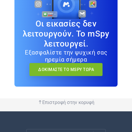
Οι εικασίες δεν
λειτουργούν. Το mSpy
λειτουργεί.
Εξασφαλίστε την ψυχική σας
ηρεμία σήμερα
ΔΟΚΙΜΆΣΤΕ ΤΟ MSPY ΤΏΡΑ
Επιστροφή στην κορυφή