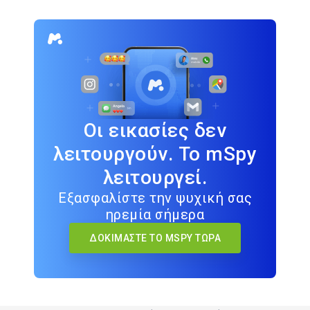
Οι εικασίες δεν
λειτουργούν. Το mSpy
λειτουργεί.
Εξασφαλίστε την ψυχική σας
ηρεμία σήμερα
ΔΟΚΙΜΆΣΤΕ ΤΟ MSPY ΤΏΡΑ