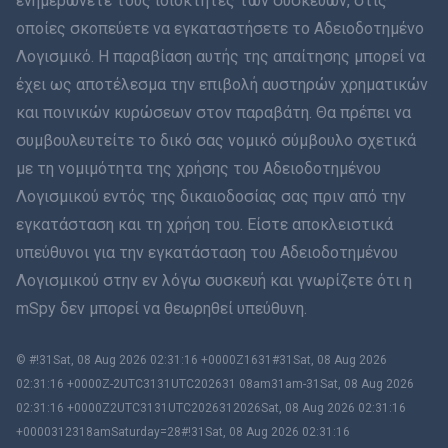
ενημερώνετε τους ιδιοκτήτες των συσκευών, στις
οποίες σκοπεύετε να εγκαταστήσετε το Αδειοδοτημένο
Ολλανδικά
Λογισμικό. Η παραβίαση αυτής της απαίτησης μπορεί να
έχει ως αποτέλεσμα την επιβολή αυστηρών χρηματικών
עברית
και ποινικών κυρώσεων στον παραβάτη. Θα πρέπει να
συμβουλευτείτε το δικό σας νομικό σύμβουλο σχετικά
Română
με τη νομιμότητα της χρήσης του Αδειοδοτημένου
Ελληνικά
Λογισμικού εντός της δικαιοδοσίας σας πριν από την
εγκατάσταση και τη χρήση του. Είστε αποκλειστικά
Tiếng Việt
υπεύθυνοι για την εγκατάσταση του Αδειοδοτημένου
Λογισμικού στην εν λόγω συσκευή και γνωρίζετε ότι η
繁體中文
mSpy δεν μπορεί να θεωρηθεί υπεύθυνη.
Slovenčina
© #!31Sat, 08 Aug 2026 02:31:16 +0000Z1631#31Sat, 08 Aug 2026
Μπαχάσα Μελάγιου
02:31:16 +0000Z-2UTC3131UTC202631 08am31am-31Sat, 08 Aug 2026
02:31:16 +0000Z2UTC3131UTC2026312026Sat, 08 Aug 2026 02:31:16
Čeština
+0000312318amSaturday=28#!31Sat, 08 Aug 2026 02:31:16