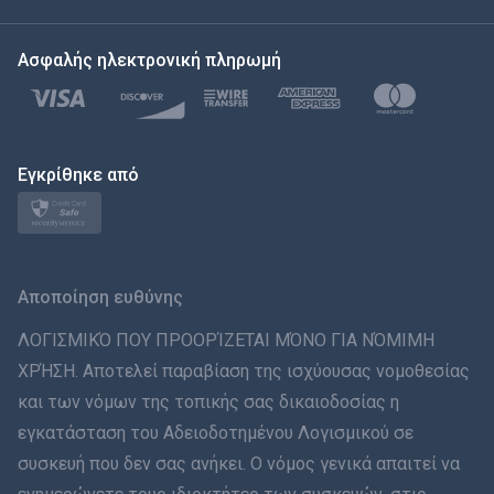
한국의
Ασφαλής ηλεκτρονική πληρωμή
Türkçe
Polski
日本
Εγκρίθηκε από
Norsk
Svenska
Αποποίηση ευθύνης
ภาษาไทย
ΛΟΓΙΣΜΙΚΌ ΠΟΥ ΠΡΟΟΡΊΖΕΤΑΙ ΜΌΝΟ ΓΙΑ ΝΌΜΙΜΗ
ΧΡΉΣΗ. Αποτελεί παραβίαση της ισχύουσας νομοθεσίας
简体中文
και των νόμων της τοπικής σας δικαιοδοσίας η
εγκατάσταση του Αδειοδοτημένου Λογισμικού σε
Dansk
συσκευή που δεν σας ανήκει. Ο νόμος γενικά απαιτεί να
हिंदी