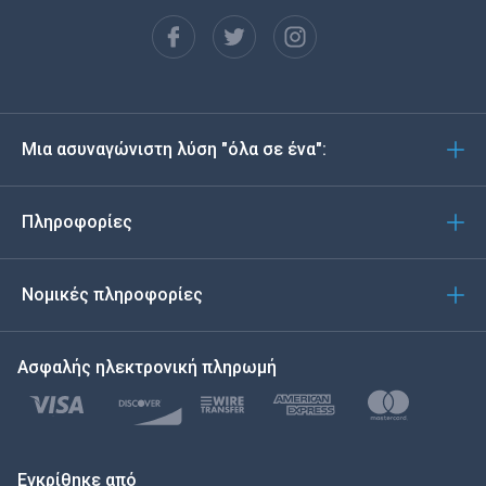
Français
Español
Deutsch
Μια ασυναγώνιστη λύση "όλα σε ένα":
Português
Italiano
Πληροφορίες
العربية
Νομικές πληροφορίες
한국의
Ασφαλής ηλεκτρονική πληρωμή
Türkçe
Polski
日本
Εγκρίθηκε από