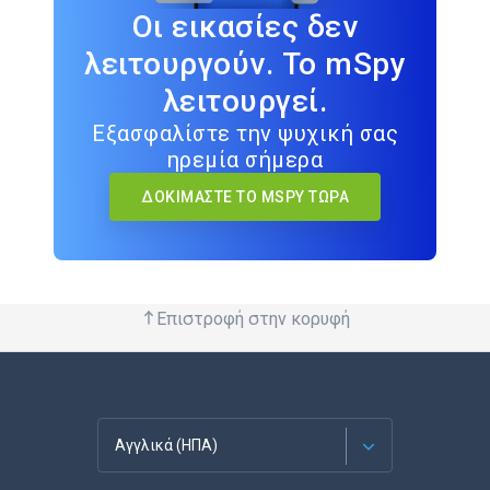
Οι εικασίες δεν
λειτουργούν. Το mSpy
λειτουργεί.
Εξασφαλίστε την ψυχική σας
ηρεμία σήμερα
ΔΟΚΙΜΆΣΤΕ ΤΟ MSPY ΤΏΡΑ
Επιστροφή στην κορυφή
Αγγλικά (ΗΠΑ)