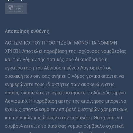
Norsk
Svenska
Αποποίηση ευθύνης
ภาษาไทย
ΛΟΓΙΣΜΙΚΌ ΠΟΥ ΠΡΟΟΡΊΖΕΤΑΙ ΜΌΝΟ ΓΙΑ ΝΌΜΙΜΗ
ΧΡΉΣΗ. Αποτελεί παραβίαση της ισχύουσας νομοθεσίας
简体中文
και των νόμων της τοπικής σας δικαιοδοσίας η
εγκατάσταση του Αδειοδοτημένου Λογισμικού σε
Dansk
συσκευή που δεν σας ανήκει. Ο νόμος γενικά απαιτεί να
हिंदी
ενημερώνετε τους ιδιοκτήτες των συσκευών, στις
οποίες σκοπεύετε να εγκαταστήσετε το Αδειοδοτημένο
Ολλανδικά
Λογισμικό. Η παραβίαση αυτής της απαίτησης μπορεί να
έχει ως αποτέλεσμα την επιβολή αυστηρών χρηματικών
עברית
και ποινικών κυρώσεων στον παραβάτη. Θα πρέπει να
συμβουλευτείτε το δικό σας νομικό σύμβουλο σχετικά
Română