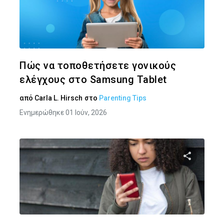
Κοινοποιήστ
Twitter
Face
Πώς να τοποθετήσετε γονικούς
ελέγχους στο Samsung Tablet
από
Carla L. Hirsch
στο
Parenting Tips
Ενημερώθηκε 01 Ιούν, 2026
Κοινοποιήστ
Twitter
Face