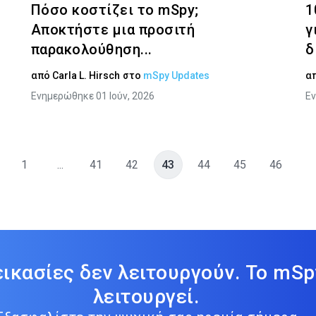
Πόσο κοστίζει το mSpy;
1
Αποκτήστε μια προσιτή
γ
παρακολούθηση...
δ
από
Carla L. Hirsch
στο
mSpy Updates
α
Ενημερώθηκε 01 Ιούν, 2026
Εν
1
...
41
42
43
44
45
46
εικασίες δεν λειτουργούν. Το mSp
λειτουργεί.