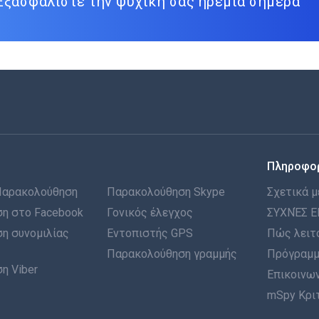
Εξασφαλίστε την ψυχική σας ηρεμία σήμερα
Πληροφο
Παρακολούθηση
Παρακολούθηση Skype
Σχετικά μ
η στο Facebook
Γονικός έλεγχος
ΣΥΧΝΈΣ Ε
η συνομιλίας
Εντοπιστής GPS
Πώς λειτ
Παρακολούθηση γραμμής
Πρόγραμμ
η Viber
Επικοινων
mSpy Κρι