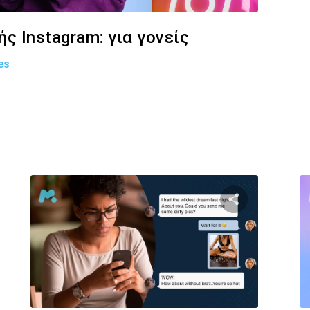
ς Instagram: για γονείς
es
στε αυτό το άρθρο
Κοινοποιήστε α
Facebook
Twitter
Facebook
Αντιγραφή Συνδέσμου