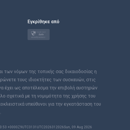
한국의
Εγκρίθηκε από
Türkçe
Polski
日本
Norsk
των νόμων της τοπικής σας δικαιοδοσίας η
Svenska
μερώνετε τους ιδιοκτήτες των συσκευών, στις
να έχει ως αποτέλεσμα την επιβολή αυστηρών
ภาษาไทย
λο σχετικά με τη νομιμότητα της χρήσης του
ποκλειστικά υπεύθυνοι για την εγκατάσταση του
简体中文
.
Dansk
:30:53 +0000Z9UTC3131UTC2026312026Sun, 09 Aug 2026