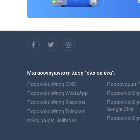
Μια ασυναγώνιστη λύση "όλα σε ένα":
Παρακολούθηση SMS
Προσάναμμα 
Παρακολούθηση WhatsApp
Παρακολούθησ
Παρακολούθηση Snapchat
Παρακολούθησ
Google Chat
Παρακολούθηση Telegram
Παρακολούθησ
mSpy χωρίς Jailbreak