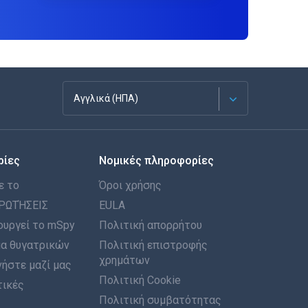
Αγγλικά (ΗΠΑ)
Français
ρίες
Νομικές πληροφορίες
Español
ε το
Όροι χρήσης
Deutsch
ΡΩΤΉΣΕΙΣ
EULA
ουργεί το mSpy
Πολιτική απορρήτου
Português
α θυγατρικών
Πολιτική επιστροφής
χρημάτων
ήστε μαζί μας
Italiano
Πολιτική Cookie
τικές
العربية
Πολιτική συμβατότητας