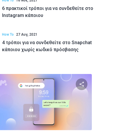
How To
16 Νοέ, 2021
6 πρακτικοί τρόποι για να συνδεθείτε στο
Instagram κάποιου
How To
27 Αυγ, 2021
4 τρόποι για να συνδεθείτε στο Snapchat
κάποιου χωρίς κωδικό πρόσβασης
υτό το άρθρο
Κοινοποιήστε αυτό τ
Twitter
Facebook
Αντιγραφή Συνδέσμου
Αντιγραφ