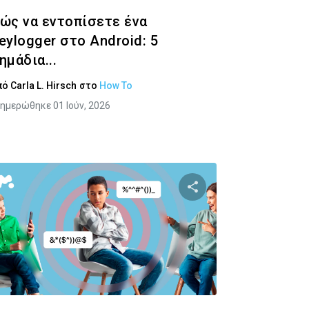
ώς να εντοπίσετε ένα
eylogger στο Android: 5
ημάδια...
πό
Carla L. Hirsch
στο
How To
ημερώθηκε 01 Ιούν, 2026
υτό το άρθρο
Κοινοποιήστε αυτό τ
Twitter
Facebook
Αντιγραφή Συνδέσμου
Αντιγραφ