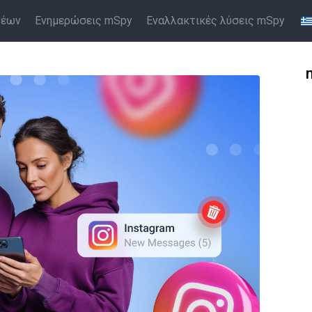
νέων
Ενημερώσεις mSpy
Εναλλακτικές λύσεις mSpy