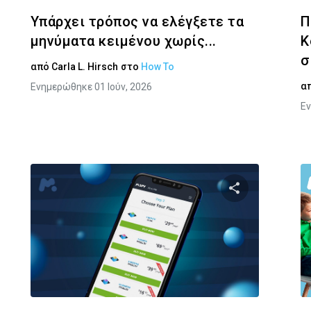
Υπάρχει τρόπος να ελέγξετε τα
Π
μηνύματα κειμένου χωρίς...
K
σ
από
Carla L. Hirsch
στο
How To
α
Ενημερώθηκε 01 Ιούν, 2026
Εν
στε αυτό το άρθρο
Κοινοποιήστε α
Facebook
Twitter
Facebook
Αντιγραφή Συνδέσμου