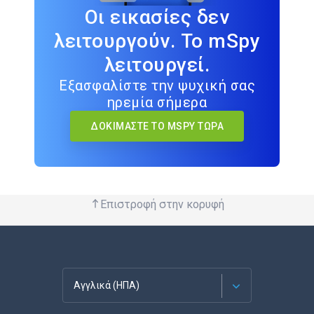
Οι εικασίες δεν
λειτουργούν. Το mSpy
λειτουργεί.
Εξασφαλίστε την ψυχική σας
ηρεμία σήμερα
ΔΟΚΙΜΆΣΤΕ ΤΟ MSPY ΤΏΡΑ
Επιστροφή στην κορυφή
Αγγλικά (ΗΠΑ)