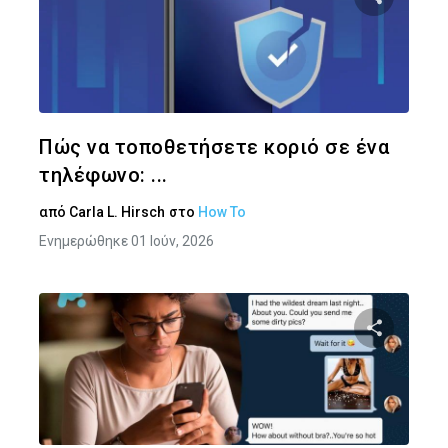
Κοινοποιήστ
Twitter
Face
Πώς να τοποθετήσετε κοριό σε ένα
τηλέφωνο: ...
από
Carla L. Hirsch
στο
How To
Ενημερώθηκε 01 Ιούν, 2026
Κοινοποιήστ