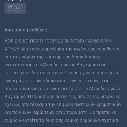
Norsk
Svenska
Αποποίηση ευθύνης
ภาษาไทย
ΛΟΓΙΣΜΙΚΌ ΠΟΥ ΠΡΟΟΡΊΖΕΤΑΙ ΜΌΝΟ ΓΙΑ ΝΌΜΙΜΗ
ΧΡΉΣΗ. Αποτελεί παραβίαση της ισχύουσας νομοθεσίας
简体中文
και των νόμων της τοπικής σας δικαιοδοσίας η
εγκατάσταση του Αδειοδοτημένου Λογισμικού σε
Dansk
συσκευή που δεν σας ανήκει. Ο νόμος γενικά απαιτεί να
हिंदी
ενημερώνετε τους ιδιοκτήτες των συσκευών, στις
οποίες σκοπεύετε να εγκαταστήσετε το Αδειοδοτημένο
Ολλανδικά
Λογισμικό. Η παραβίαση αυτής της απαίτησης μπορεί να
έχει ως αποτέλεσμα την επιβολή αυστηρών χρηματικών
עברית
και ποινικών κυρώσεων στον παραβάτη. Θα πρέπει να
συμβουλευτείτε το δικό σας νομικό σύμβουλο σχετικά
Română