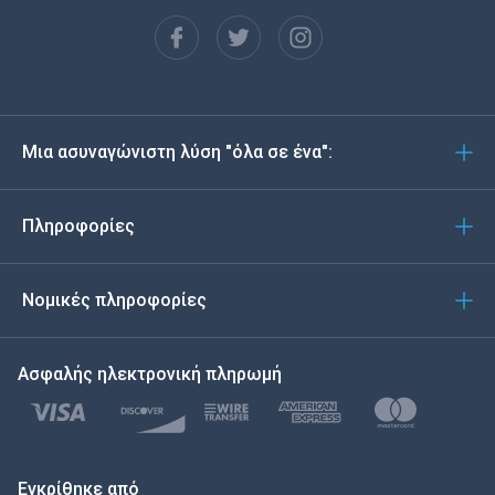
Français
Español
Deutsch
Μια ασυναγώνιστη λύση "όλα σε ένα":
Português
Italiano
Πληροφορίες
العربية
Νομικές πληροφορίες
한국의
Ασφαλής ηλεκτρονική πληρωμή
Türkçe
Polski
日本
Εγκρίθηκε από