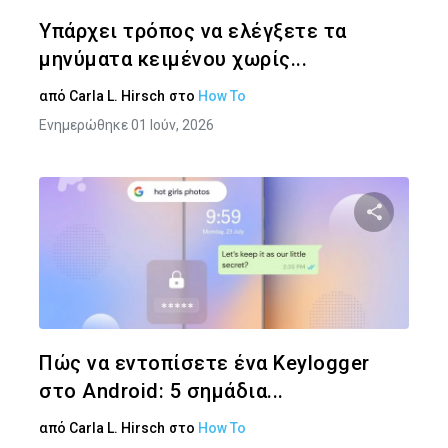
Twitter
Face
Υπάρχει τρόπος να ελέγξετε τα
μηνύματα κειμένου χωρίς...
από
Carla L. Hirsch
στο
How To
Ενημερώθηκε 01 Ιούν, 2026
Κοινοποιήστ
Twitter
Face
Πώς να εντοπίσετε ένα Keylogger
στο Android: 5 σημάδια...
από
Carla L. Hirsch
στο
How To