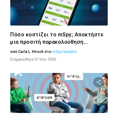
Κοινοποιήστ
Twitter
Face
Πόσο κοστίζει το mSpy; Αποκτήστε
μια προσιτή παρακολούθηση...
από
Carla L. Hirsch
στο
mSpy Updates
Ενημερώθηκε 01 Ιούν, 2026
Κοινοποιήστ
Twitter
Face