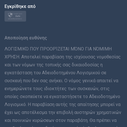
日本
Εγκρίθηκε από
Norsk
Svenska
Αποποίηση ευθύνης
ภาษาไทย
ΛΟΓΙΣΜΙΚΌ ΠΟΥ ΠΡΟΟΡΊΖΕΤΑΙ ΜΌΝΟ ΓΙΑ ΝΌΜΙΜΗ
ΧΡΉΣΗ. Αποτελεί παραβίαση της ισχύουσας νομοθεσίας
简体中文
και των νόμων της τοπικής σας δικαιοδοσίας η
εγκατάσταση του Αδειοδοτημένου Λογισμικού σε
Dansk
συσκευή που δεν σας ανήκει. Ο νόμος γενικά απαιτεί να
हिंदी
ενημερώνετε τους ιδιοκτήτες των συσκευών, στις
οποίες σκοπεύετε να εγκαταστήσετε το Αδειοδοτημένο
Ολλανδικά
Λογισμικό. Η παραβίαση αυτής της απαίτησης μπορεί να
έχει ως αποτέλεσμα την επιβολή αυστηρών χρηματικών
עברית
και ποινικών κυρώσεων στον παραβάτη. Θα πρέπει να