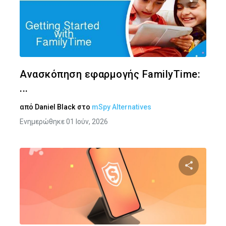
Κοινοποιήστ
Twitter
Face
Ανασκόπηση εφαρμογής FamilyTime:
...
από
Daniel Black
στο
mSpy Alternatives
Ενημερώθηκε 01 Ιούν, 2026
Κοινοποιήστ