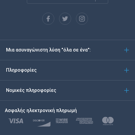
Français
Español
Deutsch
Μια ασυναγώνιστη λύση "όλα σε ένα":
Português
Italiano
Πληροφορίες
العربية
Νομικές πληροφορίες
한국의
Ασφαλής ηλεκτρονική πληρωμή
Türkçe
Polski