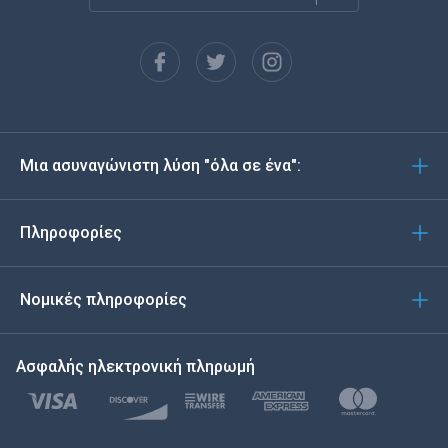
Français
Español
Deutsch
Μια ασυναγώνιστη λύση "όλα σε ένα":
Português
Italiano
Πληροφορίες
العربية
Νομικές πληροφορίες
한국의
Ασφαλής ηλεκτρονική πληρωμή
Türkçe
Polski