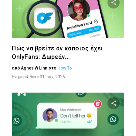
Κοινοποιήστ
Twitter
Face
Πώς να βρείτε αν κάποιος έχει
OnlyFans: Δωρεάν...
από
Agnes W Linn
στο
How To
Ενημερώθηκε 01 Ιούν, 2026
Κοινοποιήστ