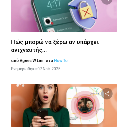
Κοινοποιήστ
Twitter
Face
Πώς μπορώ να ξέρω αν υπάρχει
ανιχνευτής...
από
Agnes W Linn
στο
How To
Ενημερώθηκε 07 Νοέ, 2025
Κοινοποιήστ