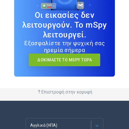
Οι εικασίες δεν
λειτουργούν. Το mSpy
λειτουργεί.
Εξασφαλίστε την ψυχική σας
ηρεμία σήμερα
ΔΟΚΙΜΆΣΤΕ ΤΟ MSPY ΤΏΡΑ
Επιστροφή στην κορυφή
Αγγλικά (ΗΠΑ)