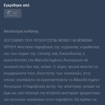
日本
Εγκρίθηκε από
Norsk
Svenska
Αποποίηση ευθύνης
ภาษาไทย
ΛΟΓΙΣΜΙΚΌ ΠΟΥ ΠΡΟΟΡΊΖΕΤΑΙ ΜΌΝΟ ΓΙΑ ΝΌΜΙΜΗ
ΧΡΉΣΗ. Αποτελεί παραβίαση της ισχύουσας νομοθεσίας
简体中文
και των νόμων της τοπικής σας δικαιοδοσίας η
εγκατάσταση του Αδειοδοτημένου Λογισμικού σε
Dansk
συσκευή που δεν σας ανήκει. Ο νόμος γενικά απαιτεί να
हिंदी
ενημερώνετε τους ιδιοκτήτες των συσκευών, στις
οποίες σκοπεύετε να εγκαταστήσετε το Αδειοδοτημένο
Ολλανδικά
Λογισμικό. Η παραβίαση αυτής της απαίτησης μπορεί να
έχει ως αποτέλεσμα την επιβολή αυστηρών χρηματικών
עברית
και ποινικών κυρώσεων στον παραβάτη. Θα πρέπει να