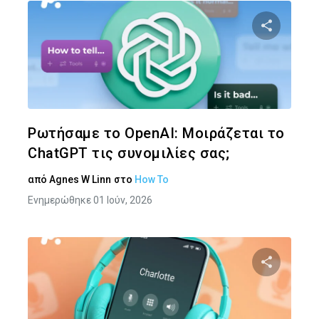
Κοινοποιήστ
Twitter
Face
Ρωτήσαμε το OpenAI: Μοιράζεται το
ChatGPT τις συνομιλίες σας;
από
Agnes W Linn
στο
How To
Ενημερώθηκε 01 Ιούν, 2026
Κοινοποιήστ