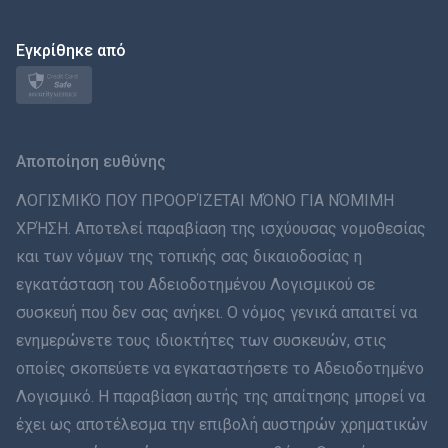
Polski
日本
Εγκρίθηκε από
Norsk
Svenska
Αποποίηση ευθύνης
ภาษาไทย
ΛΟΓΙΣΜΙΚΌ ΠΟΥ ΠΡΟΟΡΊΖΕΤΑΙ ΜΌΝΟ ΓΙΑ ΝΌΜΙΜΗ
ΧΡΉΣΗ. Αποτελεί παραβίαση της ισχύουσας νομοθεσίας
简体中文
και των νόμων της τοπικής σας δικαιοδοσίας η
εγκατάσταση του Αδειοδοτημένου Λογισμικού σε
Dansk
συσκευή που δεν σας ανήκει. Ο νόμος γενικά απαιτεί να
हिंदी
ενημερώνετε τους ιδιοκτήτες των συσκευών, στις
οποίες σκοπεύετε να εγκαταστήσετε το Αδειοδοτημένο
Ολλανδικά
Λογισμικό. Η παραβίαση αυτής της απαίτησης μπορεί να
έχει ως αποτέλεσμα την επιβολή αυστηρών χρηματικών
עברית