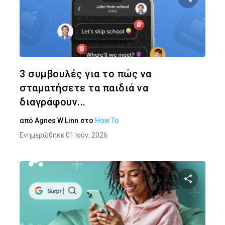
Κοινοποιήστ
Twitter
Face
3 συμβουλές για το πώς να
σταματήσετε τα παιδιά να
διαγράφουν...
από
Agnes W Linn
στο
How To
Ενημερώθηκε 01 Ιούν, 2026
Κοινοποιήστ