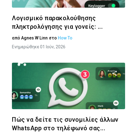
Twitter
Face
Λογισμικό παρακολούθησης
πληκτρολόγησης για γονείς: ...
από
Agnes W Linn
στο
How To
Ενημερώθηκε 01 Ιούν, 2026
Κοινοποιήστ
Twitter
Face
Πώς να δείτε τις συνομιλίες άλλων
WhatsApp στο τηλέφωνό σας...