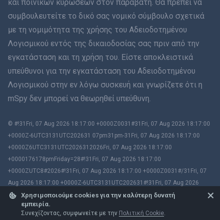
και ποινικών κυρώσεων στον παραβάτη. Θα πρέπει να
συμβουλευτείτε το δικό σας νομικό σύμβουλο σχετικά
Română
με τη νομιμότητα της χρήσης του Αδειοδοτημένου
Ελληνικά
Λογισμικού εντός της δικαιοδοσίας σας πριν από την
εγκατάσταση και τη χρήση του. Είστε αποκλειστικά
Tiếng Việt
υπεύθυνοι για την εγκατάσταση του Αδειοδοτημένου
Λογισμικού στην εν λόγω συσκευή και γνωρίζετε ότι η
繁體中文
mSpy δεν μπορεί να θεωρηθεί υπεύθυνη.
Slovenčina
© #!31Fri, 07 Aug 2026 18:17:00 +0000Z0031#31Fri, 07 Aug 2026 18:17:00
Μπαχάσα Μελάγιου
+0000Z-6UTC3131UTC202631 07pm31pm-31Fri, 07 Aug 2026 18:17:00
+0000Z6UTC3131UTC2026312026Fri, 07 Aug 2026 18:17:00
Čeština
+0000176178pmFriday=28#!31Fri, 07 Aug 2026 18:17:00
+0000ZUTC8#2026#!31Fri, 07 Aug 2026 18:17:00 +0000Z0031#/31Fri, 07
Magyar
Aug 2026 18:17:00 +0000Z-6UTC3131UTC202631#!31Fri, 07 Aug 2026
18:17:00 +0000ZUTC8# mSpy. All trademarks are the property of their
Χρησιμοποιούμε cookies για την καλύτερη δυνατή
εμπειρία.
Български
respective owners.
Συνεχίζοντας, συμφωνείτε με την
Πολιτική Cookie
.