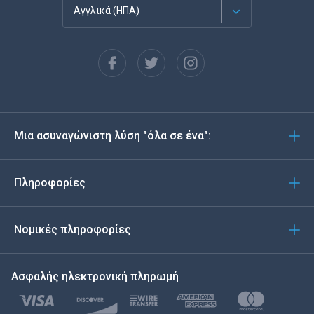
Αγγλικά (ΗΠΑ)
Français
Español
Deutsch
Μια ασυναγώνιστη λύση "όλα σε ένα":
Português
Italiano
Πληροφορίες
العربية
Νομικές πληροφορίες
한국의
Ασφαλής ηλεκτρονική πληρωμή
Türkçe