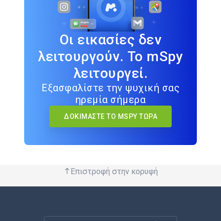
Οι εικασίες δεν
λειτουργούν. Το mSpy
λειτουργεί.
Εξασφαλίστε την ψυχική σας
ηρεμία σήμερα
ΔΟΚΙΜΆΣΤΕ ΤΟ MSPY ΤΏΡΑ
Επιστροφή στην κορυφή