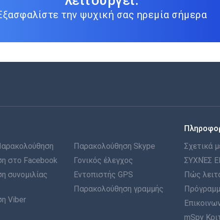
λειτουργεί.
Εξασφαλίστε την ψυχική σας ηρεμία σήμερα
Πληροφο
Παρακολούθηση
Παρακολούθηση Skype
Σχετικά μ
η στο Facebook
Γονικός έλεγχος
ΣΥΧΝΈΣ Ε
η συνομιλίας
Εντοπιστής GPS
Πώς λειτ
Παρακολούθηση γραμμής
Πρόγραμμ
η Viber
Επικοινων
mSpy Κρι