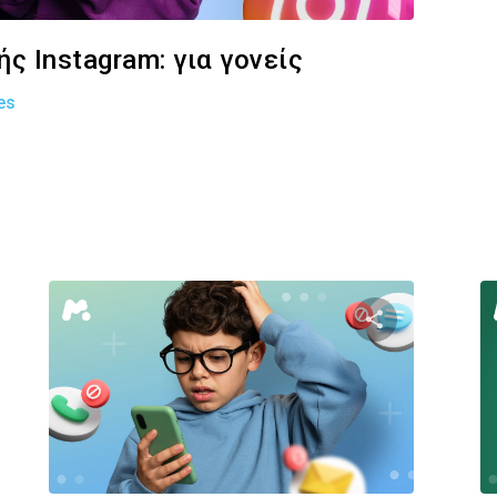
ς Instagram: για γονείς
es
στε αυτό το άρθρο
Κοινοποιήστε α
Facebook
Twitter
Facebook
Αντιγραφή Συνδέσμου