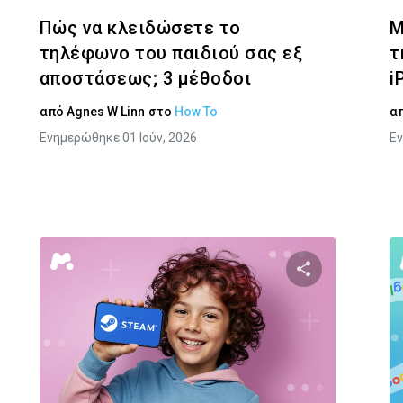
Πώς να κλειδώσετε το
Μ
τηλέφωνο του παιδιού σας εξ
τ
αποστάσεως; 3 μέθοδοι
i
από
Agnes W Linn
στο
How To
α
Ενημερώθηκε 01 Ιούν, 2026
Εν
στε αυτό το άρθρο
Κοινοποιήστε α
Facebook
Twitter
Facebook
Αντιγραφή Συνδέσμου