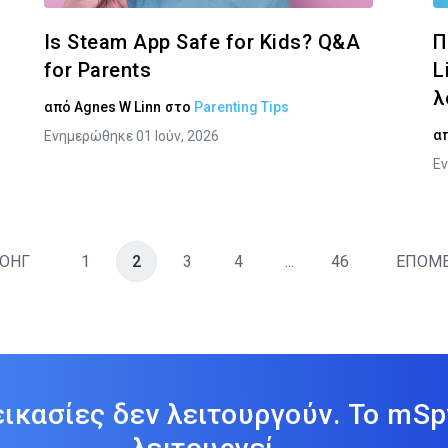
Is Steam App Safe for Kids? Q&A
Π
for Parents
L
λ
από
Agnes W Linn
στο
Parenting Tips
α
Ενημερώθηκε 01 Ιούν, 2026
Εν
ΟΗΓ
1
2
3
4
...
46
ΕΠΟΜ
εικασίες δεν λειτουργούν. Το mSp