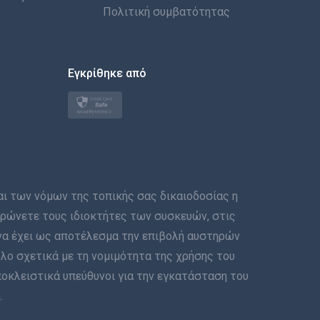
العربية
Πολιτική συμβατότητας
한국의
Εγκρίθηκε από
Türkçe
Polski
日本
Norsk
των νόμων της τοπικής σας δικαιοδοσίας η
Svenska
μερώνετε τους ιδιοκτήτες των συσκευών, στις
να έχει ως αποτέλεσμα την επιβολή αυστηρών
ภาษาไทย
λο σχετικά με τη νομιμότητα της χρήσης του
ποκλειστικά υπεύθυνοι για την εγκατάσταση του
简体中文
.
Dansk