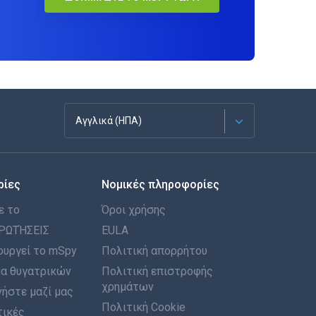
Αγγλικά (ΗΠΑ)
Français
ρίες
Νομικές πληροφορίες
Español
ε το
Όροι χρήσης
Deutsch
ΡΩΤΉΣΕΙΣ
EULA
ουργεί το mSpy
Πολιτική απορρήτου
Português
α θυγατρικών
Πολιτική επιστροφής
χρημάτων
ήστε μαζί μας
Italiano
Πολιτική Cookie
τικές