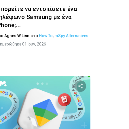
πορείτε να εντοπίσετε ένα
ηλέφωνο Samsung με ένα
Phone;...
πό
Agnes W Linn
στο
How To
,
mSpy Alternatives
ημερώθηκε 01 Ιούν, 2026
υτό το άρθρο
Κοινοποιήστε αυτό τ
Twitter
Facebook
Αντιγραφή Συνδέσμου
Αντιγραφ