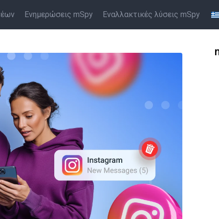
νέων
Ενημερώσεις mSpy
Εναλλακτικές λύσεις mSpy