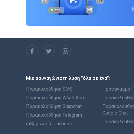
Μια ασυναγώνιστη λύση "όλα σε ένα":
Παρακολούθηση SMS
Προσάναμμα 
Παρακολούθηση WhatsApp
Παρακολούθησ
Παρακολούθηση Snapchat
Παρακολούθησ
Google Chat
Παρακολούθηση Telegram
Παρακολούθησ
mSpy χωρίς Jailbreak