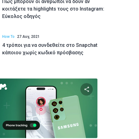
Πώς μπορούν οι άνθρωποι να δουν αν
κοιτάξετε τα highlights τους στο Instagram:
Εύκολος οδηγός
How To
27 Αυγ, 2021
4 τρόποι για να συνδεθείτε στο Snapchat
κάποιου χωρίς κωδικό πρόσβασης
υτό το άρθρο
Κοινοποιήστε αυτό τ
Twitter
Facebook
Αντιγραφή Συνδέσμου
Αντιγραφ