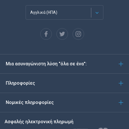
Αγγλικά (ΗΠΑ)
Français
Español
Deutsch
Μια ασυναγώνιστη λύση "όλα σε ένα":
Português
Italiano
Πληροφορίες
العربية
Νομικές πληροφορίες
한국의
Ασφαλής ηλεκτρονική πληρωμή
Türkçe