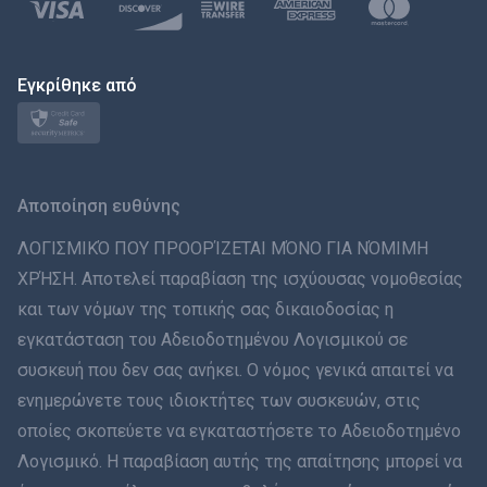
Polski
日本
Εγκρίθηκε από
Norsk
Svenska
Αποποίηση ευθύνης
ภาษาไทย
ΛΟΓΙΣΜΙΚΌ ΠΟΥ ΠΡΟΟΡΊΖΕΤΑΙ ΜΌΝΟ ΓΙΑ ΝΌΜΙΜΗ
ΧΡΉΣΗ. Αποτελεί παραβίαση της ισχύουσας νομοθεσίας
简体中文
και των νόμων της τοπικής σας δικαιοδοσίας η
εγκατάσταση του Αδειοδοτημένου Λογισμικού σε
Dansk
συσκευή που δεν σας ανήκει. Ο νόμος γενικά απαιτεί να
हिंदी
ενημερώνετε τους ιδιοκτήτες των συσκευών, στις
οποίες σκοπεύετε να εγκαταστήσετε το Αδειοδοτημένο
Ολλανδικά
Λογισμικό. Η παραβίαση αυτής της απαίτησης μπορεί να