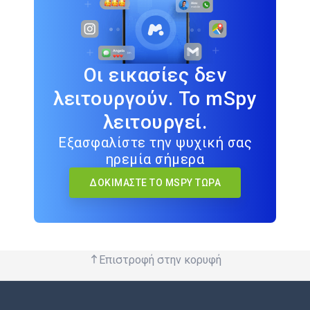
Οι εικασίες δεν
λειτουργούν. Το mSpy
λειτουργεί.
Εξασφαλίστε την ψυχική σας
ηρεμία σήμερα
ΔΟΚΙΜΆΣΤΕ ΤΟ MSPY ΤΏΡΑ
Επιστροφή στην κορυφή