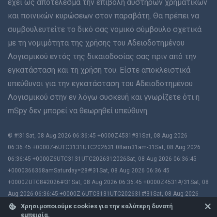
έχει ως αποτέλεσμα την επιβολή αυστηρών χρηματικών
עברית
και ποινικών κυρώσεων στον παραβάτη. Θα πρέπει να
συμβουλευτείτε το δικό σας νομικό σύμβουλο σχετικά
Română
με τη νομιμότητα της χρήσης του Αδειοδοτημένου
Ελληνικά
Λογισμικού εντός της δικαιοδοσίας σας πριν από την
εγκατάσταση και τη χρήση του. Είστε αποκλειστικά
Tiếng Việt
υπεύθυνοι για την εγκατάσταση του Αδειοδοτημένου
Λογισμικού στην εν λόγω συσκευή και γνωρίζετε ότι η
繁體中文
mSpy δεν μπορεί να θεωρηθεί υπεύθυνη.
Slovenčina
© #!31Sat, 08 Aug 2026 06:36:45 +0000Z4531#31Sat, 08 Aug 2026
Μπαχάσα Μελάγιου
06:36:45 +0000Z-6UTC3131UTC202631 08am31am-31Sat, 08 Aug 2026
06:36:45 +0000Z6UTC3131UTC2026312026Sat, 08 Aug 2026 06:36:45
Čeština
+0000366368amSaturday=28#!31Sat, 08 Aug 2026 06:36:45
+0000ZUTC8#2026#!31Sat, 08 Aug 2026 06:36:45 +0000Z4531#/31Sat, 08
Magyar
Aug 2026 06:36:45 +0000Z-6UTC3131UTC202631#!31Sat, 08 Aug 2026
06:36:45 +0000ZUTC8# mSpy. All trademarks are the property of their
Χρησιμοποιούμε cookies για την καλύτερη δυνατή
εμπειρία.
Български