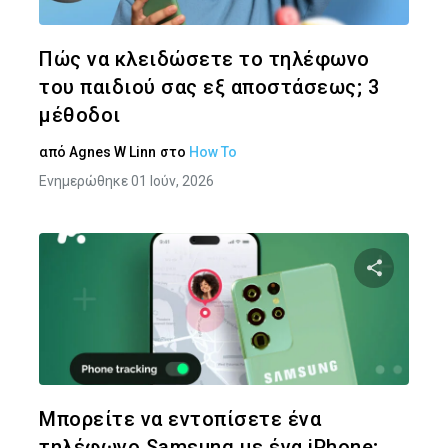
Twitter
Face
Πώς να κλειδώσετε το τηλέφωνο
του παιδιού σας εξ αποστάσεως; 3
μέθοδοι
από
Agnes W Linn
στο
How To
Ενημερώθηκε 01 Ιούν, 2026
Κοινοποιήστ
Twitter
Face
Μπορείτε να εντοπίσετε ένα
τηλέφωνο Samsung με ένα iPhone;...