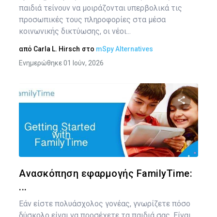
παιδιά τείνουν να μοιράζονται υπερβολικά τις
προσωπικές τους πληροφορίες στα μέσα
κοινωνικής δικτύωσης, οι νέοι...
από
Carla L. Hirsch
στο
mSpy Alternatives
Ενημερώθηκε 01 Ιούν, 2026
Κοινοποιήστ
Twitter
Face
Ανασκόπηση εφαρμογής FamilyTime:
...
Εάν είστε πολυάσχολος γονέας, γνωρίζετε πόσο
δύσκολο είναι να προσέχετε τα παιδιά σας. Είναι