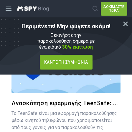
ΔΟΚΙΜΆΣΤΕ
ΤΏΡΑ
Περιμένετε! Μην φύγετε ακόμα!
Εναλλακτικές λύσεις mSpy
Ξεκινήστε την
παρακολούθηση σήμερα με
ένα ειδικό
30% έκπτωση
ΚΆΝΤΕ ΤΗ ΣΥΜΦΩΝΊΑ
Κοινοποιήστ
Twitter
Face
Ανασκόπηση εφαρμογής TeenSafe: ...
Το TeenSafe είναι μια εφαρμογή παρακολούθησης
μέσω κινητού τηλεφώνου που χρησιμοποιείται
από τους γονείς για να παρακολουθούν τις