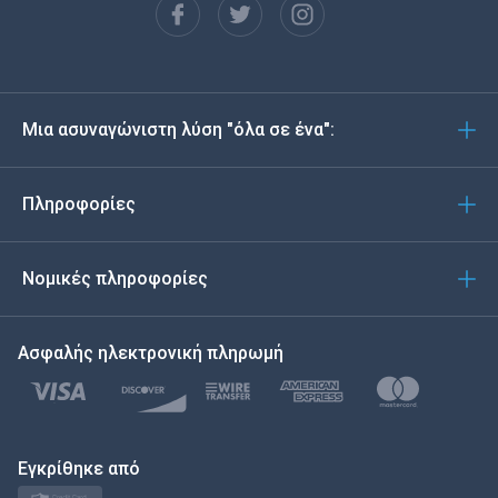
Español
Deutsch
Μια ασυναγώνιστη λύση "όλα σε ένα":
Português
Italiano
Πληροφορίες
العربية
Νομικές πληροφορίες
한국의
Ασφαλής ηλεκτρονική πληρωμή
Türkçe
Polski
日本
Εγκρίθηκε από