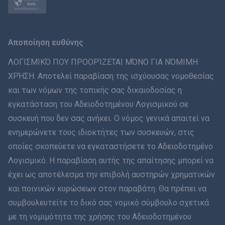
Norsk
Svenska
Αποποίηση ευθύνης
ภาษาไทย
ΛΟΓΙΣΜΙΚΌ ΠΟΥ ΠΡΟΟΡΊΖΕΤΑΙ ΜΌΝΟ ΓΙΑ ΝΌΜΙΜΗ
ΧΡΉΣΗ. Αποτελεί παραβίαση της ισχύουσας νομοθεσίας
简体中文
και των νόμων της τοπικής σας δικαιοδοσίας η
εγκατάσταση του Αδειοδοτημένου Λογισμικού σε
Dansk
συσκευή που δεν σας ανήκει. Ο νόμος γενικά απαιτεί να
हिंदी
ενημερώνετε τους ιδιοκτήτες των συσκευών, στις
οποίες σκοπεύετε να εγκαταστήσετε το Αδειοδοτημένο
Ολλανδικά
Λογισμικό. Η παραβίαση αυτής της απαίτησης μπορεί να
έχει ως αποτέλεσμα την επιβολή αυστηρών χρηματικών
עברית
και ποινικών κυρώσεων στον παραβάτη. Θα πρέπει να
συμβουλευτείτε το δικό σας νομικό σύμβουλο σχετικά
Română
με τη νομιμότητα της χρήσης του Αδειοδοτημένου