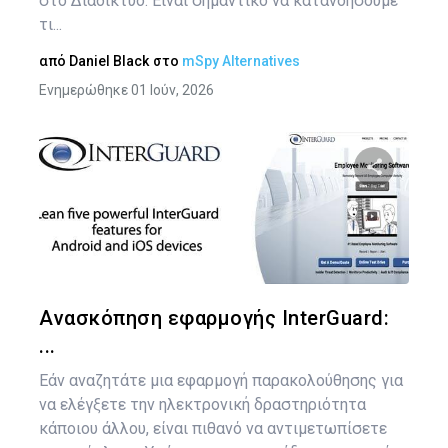
στο Διαδίκτυο. Είναι σημαντικό να κατανοήσουμε
τι...
από
Daniel Black
στο
mSpy Alternatives
Ενημερώθηκε 01 Ιούν, 2026
Πλ
άρ
Κοινοποιήστ
Twitter
Face
Ανασκόπηση εφαρμογής InterGuard:
...
Εάν αναζητάτε μια εφαρμογή παρακολούθησης για
να ελέγξετε την ηλεκτρονική δραστηριότητα
κάποιου άλλου, είναι πιθανό να αντιμετωπίσετε