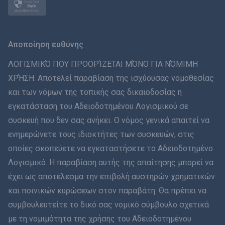
Norsk
Svenska
Αποποίηση ευθύνης
ภาษาไทย
ΛΟΓΙΣΜΙΚΌ ΠΟΥ ΠΡΟΟΡΊΖΕΤΑΙ ΜΌΝΟ ΓΙΑ ΝΌΜΙΜΗ
ΧΡΉΣΗ. Αποτελεί παραβίαση της ισχύουσας νομοθεσίας
简体中文
και των νόμων της τοπικής σας δικαιοδοσίας η
εγκατάσταση του Αδειοδοτημένου Λογισμικού σε
Dansk
συσκευή που δεν σας ανήκει. Ο νόμος γενικά απαιτεί να
हिंदी
ενημερώνετε τους ιδιοκτήτες των συσκευών, στις
οποίες σκοπεύετε να εγκαταστήσετε το Αδειοδοτημένο
Ολλανδικά
Λογισμικό. Η παραβίαση αυτής της απαίτησης μπορεί να
έχει ως αποτέλεσμα την επιβολή αυστηρών χρηματικών
עברית
και ποινικών κυρώσεων στον παραβάτη. Θα πρέπει να
συμβουλευτείτε το δικό σας νομικό σύμβουλο σχετικά
Română
με τη νομιμότητα της χρήσης του Αδειοδοτημένου