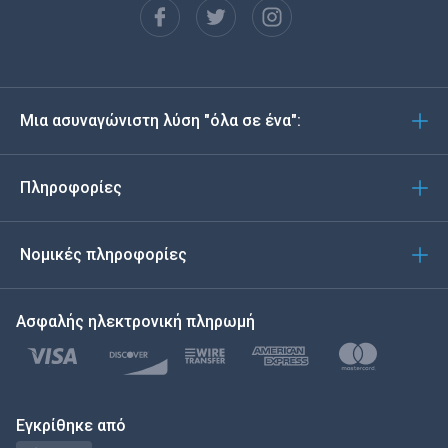
Español
Deutsch
Μια ασυναγώνιστη λύση "όλα σε ένα":
Português
Italiano
Πληροφορίες
العربية
Νομικές πληροφορίες
한국의
Ασφαλής ηλεκτρονική πληρωμή
Türkçe
Polski
日本
Εγκρίθηκε από