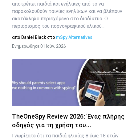
αποτρέπει παιδιά και ενήλικες από το να
παρακολουθούν ταινίες ενηλίκων και να βλέπουν
ακατάλληλο περιεχόμενο στο διαδίκτυο. Ο
περιορισμός του πορνογραφικού υλικού...
από
Daniel Black
στο
mSpy Alternatives
Ενημερώθηκε 01 Ιούν, 2026
Κοινοποιήστ
Twitter
Face
TheOneSpy Review 2026: Ένας πλήρης
οδηγός για τη χρήση του...
Γνωρίζατε ότι τα παιδιά ηλικίας 8 έως 18 ετών