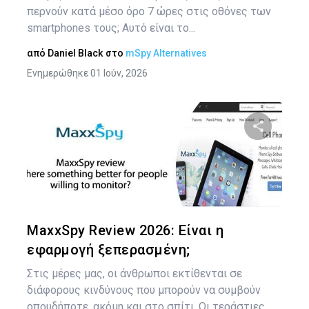
περνούν κατά μέσο όρο 7 ώρες στις οθόνες των
smartphones τους; Αυτό είναι το...
από
Daniel Black
στο
mSpy Alternatives
Ενημερώθηκε 01 Ιούν, 2026
Κοινοποιήστ
Twitter
Face
MaxxSpy Review 2026: Είναι η
εφαρμογή ξεπερασμένη;
Στις μέρες μας, οι άνθρωποι εκτίθενται σε
διάφορους κινδύνους που μπορούν να συμβούν
οπουδήποτε, ακόμη και στο σπίτι. Οι τεράστιες