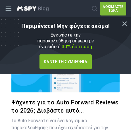
ΔΟΚΙΜΆΣΤΕ
ΤΏΡΑ
Περιμένετε! Μην φύγετε ακόμα!
Εναλλακτικές λύσεις mSpy
Ξεκινήστε την
παρακολούθηση σήμερα με
ένα ειδικό
30% έκπτωση
ΚΆΝΤΕ ΤΗ ΣΥΜΦΩΝΊΑ
Κοινοποιήστ
Twitter
Face
Ψάχνετε για το Auto Forward Reviews
το 2026; Διαβάστε αυτό...
Το Auto Forward είναι ένα λογισμικό
παρακολούθησης που έχει σχεδιαστεί για την