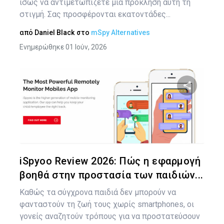
ίσως να αντιμετωπίζετε μια πρόκληση αυτή τη
στιγμή. Σας προσφέρονται εκατοντάδες...
από
Daniel Black
στο
mSpy Alternatives
Ενημερώθηκε 01 Ιούν, 2026
Πλ
άρ
Κοινοποιήστ
Twitter
Face
iSpyoo Review 2026: Πώς η εφαρμογή
βοηθά στην προστασία των παιδιών...
Καθώς τα σύγχρονα παιδιά δεν μπορούν να
φανταστούν τη ζωή τους χωρίς smartphones, οι
γονείς αναζητούν τρόπους για να προστατεύσουν