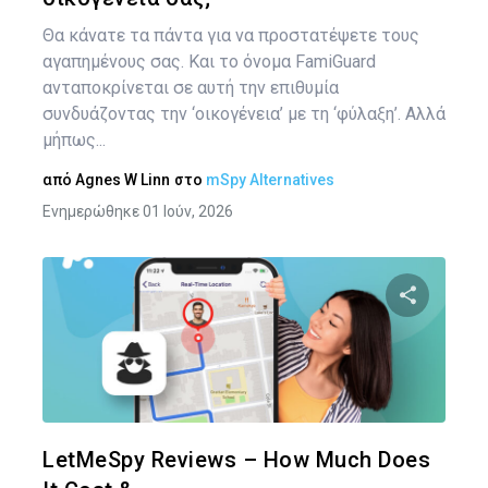
Θα κάνατε τα πάντα για να προστατέψετε τους
αγαπημένους σας. Και το όνομα FamiGuard
ανταποκρίνεται σε αυτή την επιθυμία
συνδυάζοντας την ‘οικογένεια’ με τη ‘φύλαξη’. Αλλά
μήπως...
από
Agnes W Linn
στο
mSpy Alternatives
Ενημερώθηκε 01 Ιούν, 2026
Κοινοποιήστ
Twitter
Face
LetMeSpy Reviews – How Much Does