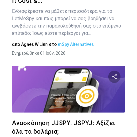
It Cost &...
Ενδιαφέρεστε να μάθετε περισσότερα για το
LetMeSpy και πώς μπορεί να σας βοηθήσει να
ανεβάσετε την παρακολούθησή σας στο επόμενο
επίπεδο; Ίσως είστε περίεργοι για...
από
Agnes W Linn
στο
mSpy Alternatives
Ενημερώθηκε 01 Ιούν, 2026
Κοινοποιήστ
Twitter
Face
Ανασκόπηση JJSPY: JSPYJ: Αξίζει
όλα τα δολάρια;