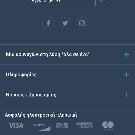
Αγγλικά (ΗΠΑ)
Français
Español
Deutsch
Μια ασυναγώνιστη λύση "όλα σε ένα":
Português
Italiano
Πληροφορίες
العربية
Νομικές πληροφορίες
한국의
Ασφαλής ηλεκτρονική πληρωμή
Türkçe
Polski