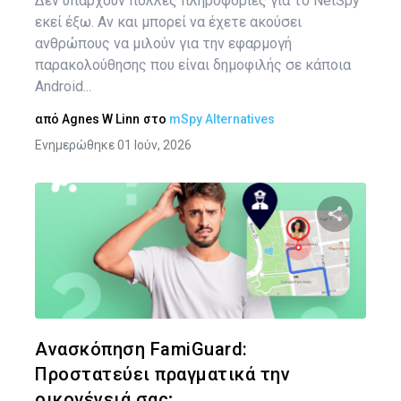
Δεν υπάρχουν πολλές πληροφορίες για το NetSpy
εκεί έξω. Αν και μπορεί να έχετε ακούσει
ανθρώπους να μιλούν για την εφαρμογή
παρακολούθησης που είναι δημοφιλής σε κάποια
Android...
από
Agnes W Linn
στο
mSpy Alternatives
Ενημερώθηκε 01 Ιούν, 2026
Κοινοποιήστ
Twitter
Face
Ανασκόπηση FamiGuard:
Προστατεύει πραγματικά την
οικογένειά σας;