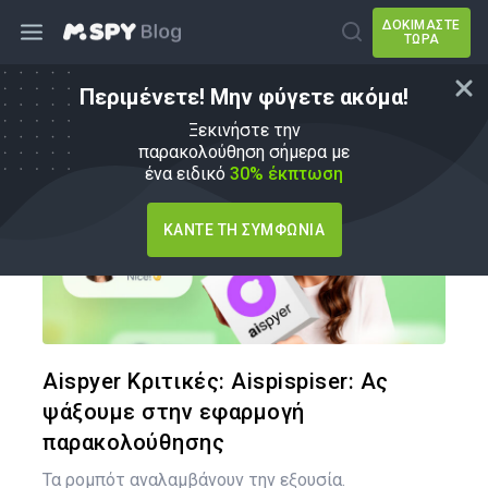
ΔΟΚΙΜΆΣΤΕ
ΤΏΡΑ
Περιμένετε! Μην φύγετε ακόμα!
Εναλλακτικές λύσεις mSpy
Ξεκινήστε την
παρακολούθηση σήμερα με
ένα ειδικό
30% έκπτωση
ΚΆΝΤΕ ΤΗ ΣΥΜΦΩΝΊΑ
Κοινοποιήστ
Twitter
Face
Aispyer Κριτικές: Αispispiser: Ας
ψάξουμε στην εφαρμογή
παρακολούθησης
Τα ρομπότ αναλαμβάνουν την εξουσία.