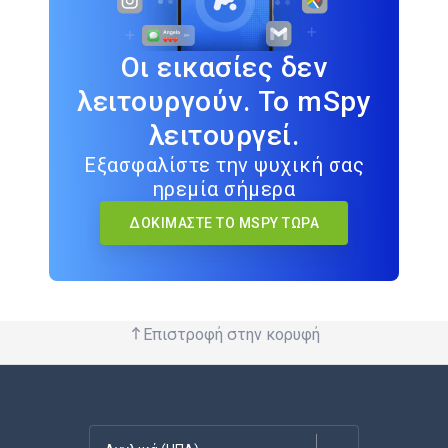
Οι εικασίες δεν
λειτουργούν. Το mSpy
λειτουργεί.
Εξασφαλίστε την ψυχική σας
ηρεμία σήμερα
ΔΟΚΙΜΆΣΤΕ ΤΟ MSPY ΤΏΡΑ
Επιστροφή στην κορυφή