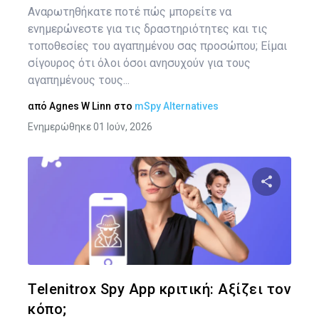
Αναρωτηθήκατε ποτέ πώς μπορείτε να
ενημερώνεστε για τις δραστηριότητες και τις
τοποθεσίες του αγαπημένου σας προσώπου; Είμαι
σίγουρος ότι όλοι όσοι ανησυχούν για τους
αγαπημένους τους...
από
Agnes W Linn
στο
mSpy Alternatives
Ενημερώθηκε 01 Ιούν, 2026
Πλ
άρ
Κοινοποιήστ
Twitter
Face
Telenitrox Spy App κριτική: Αξίζει τον
κόπο;