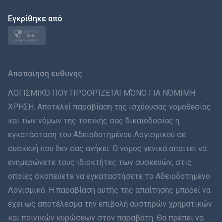
日本
Εγκρίθηκε από
Norsk
Svenska
Αποποίηση ευθύνης
ภาษาไทย
ΛΟΓΙΣΜΙΚΌ ΠΟΥ ΠΡΟΟΡΊΖΕΤΑΙ ΜΌΝΟ ΓΙΑ ΝΌΜΙΜΗ
ΧΡΉΣΗ. Αποτελεί παραβίαση της ισχύουσας νομοθεσίας
简体中文
και των νόμων της τοπικής σας δικαιοδοσίας η
εγκατάσταση του Αδειοδοτημένου Λογισμικού σε
Dansk
συσκευή που δεν σας ανήκει. Ο νόμος γενικά απαιτεί να
हिंदी
ενημερώνετε τους ιδιοκτήτες των συσκευών, στις
οποίες σκοπεύετε να εγκαταστήσετε το Αδειοδοτημένο
Ολλανδικά
Λογισμικό. Η παραβίαση αυτής της απαίτησης μπορεί να
έχει ως αποτέλεσμα την επιβολή αυστηρών χρηματικών
עברית
και ποινικών κυρώσεων στον παραβάτη. Θα πρέπει να