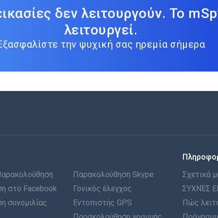
εικασίες δεν λειτουργούν. Το mSp
λειτουργεί.
Εξασφαλίστε την ψυχική σας ηρεμία σήμερα
Πληροφο
Παρακολούθηση
Παρακολούθηση Skype
Σχετικά μ
η στο Facebook
Γονικός έλεγχος
ΣΥΧΝΈΣ Ε
η συνομιλίας
Εντοπιστής GPS
Πώς λειτ
Παρακολούθηση γραμμής
Πρόγραμμ