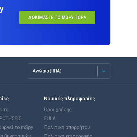
y
ΔΟΚΙΜΆΣΤΕ ΤΟ MSPY ΤΏΡΑ
Αγγλικά (ΗΠΑ)
Français
ρίες
Νομικές πληροφορίες
Español
ε το
Όροι χρήσης
Deutsch
ΡΩΤΉΣΕΙΣ
EULA
ουργεί το mSpy
Πολιτική απορρήτου
Português
α θυγατρικών
Πολιτική επιστροφής