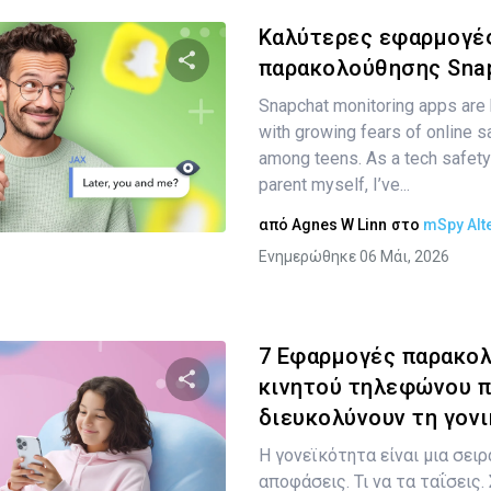
Καλύτερες εφαρμογέ
παρακολούθησης Snap
Snapchat monitoring apps are 
Κοινοποιήστε αυτό το άρθρο
with growing fears of online sa
among teens. As a tech safety
parent myself, I’ve...
Twitter
Facebook
Αντιγραφή Συνδέσμου
από
Agnes W Linn
στο
mSpy Alt
Ενημερώθηκε 06 Μάι, 2026
7 Εφαρμογές παρακο
κινητού τηλεφώνου 
διευκολύνουν τη γονι
Κοινοποιήστε αυτό το άρθρο
Η γονεϊκότητα είναι μια σει
αποφάσεις. Τι να τα ταΐσεις.