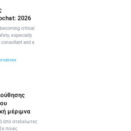
ς
chat: 2026
becoming critical
fety, especially
 consultant and a
ernatives
λούθησης
που
κή μέριμνα
ρά από ατελείωτες
 Σε ποιες