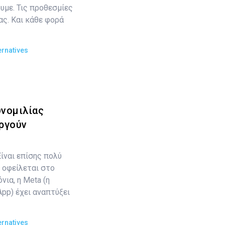
υμε. Τις προθεσμίες
ς. Και κάθε φορά
ernatives
νομιλίας
ργούν
Είναι επίσης πολύ
 οφείλεται στο
νια, η Meta (η
pp) έχει αναπτύξει
ernatives