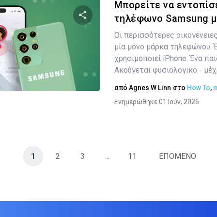
Μπορείτε να εντοπίσ
τηλέφωνο Samsung με 
Οι περισσότερες οικογένειες
Κοινοποιήστε αυτό το άρθρο
μία μόνο μάρκα τηλεφώνου. 
χρησιμοποιεί iPhone. Ένα παι
Ακούγεται φυσιολογικό - μέχρ
Twitter
Facebook
Αντιγραφή Συνδέσμου
από
Agnes W Linn
στο
How To
,
m
Ενημερώθηκε 01 Ιούν, 2026
1
2
3
...
11
ΕΠΟΜΕΝΟ