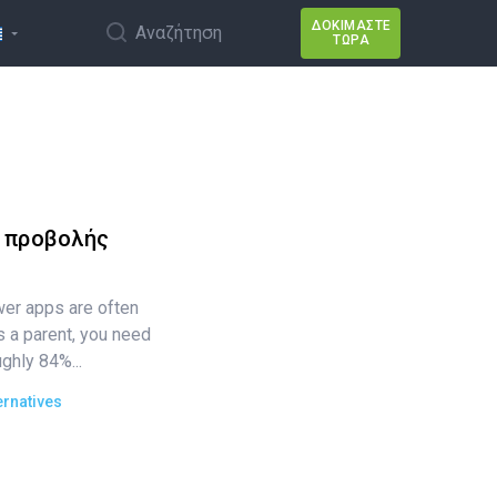
ΔΟΚΙΜΆΣΤΕ
Αναζήτηση
ΤΏΡΑ
 προβολής
wer apps are often
s a parent, you need
ughly 84%...
ernatives