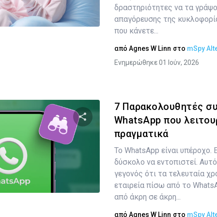
δραστηριότητες να τα γράψο
Twitter
Facebook
Αντιγραφή Συνδέσμου
απαγόρευσης της κυκλοφορία
που κάνετε...
από
Agnes W Linn
στο
mSpy Alt
Ενημερώθηκε 01 Ιούν, 2026
7 Παρακολουθητές συ
WhatsApp που λειτου
πραγματικά
Κοινοποιήστε αυτό το άρθρο
Το WhatsApp είναι υπέροχο. 
δύσκολο να εντοπιστεί. Αυτό
γεγονός ότι τα τελευταία χρό
Twitter
Facebook
Αντιγραφή Συνδέσμου
εταιρεία πίσω από το WhatsA
από άκρη σε άκρη...
από
Agnes W Linn
στο
mSpy Alt