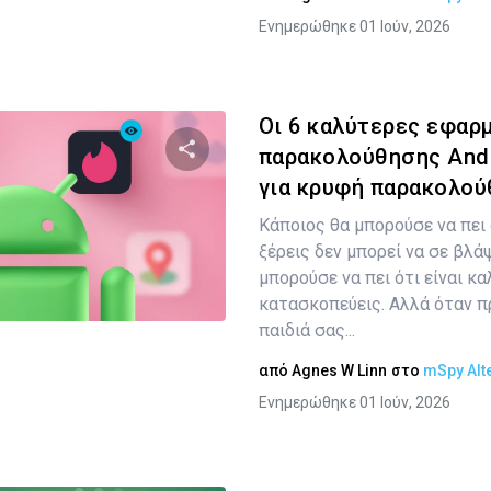
Ενημερώθηκε 01 Ιούν, 2026
Οι 6 καλύτερες εφαρ
παρακολούθησης Andr
για κρυφή παρακολο
Κοινοποιήστε αυτό το άρθρο
Κάποιος θα μπορούσε να πει 
ξέρεις δεν μπορεί να σε βλά
μπορούσε να πει ότι είναι κα
Twitter
Facebook
Αντιγραφή Συνδέσμου
κατασκοπεύεις. Αλλά όταν πρ
παιδιά σας...
από
Agnes W Linn
στο
mSpy Alt
Ενημερώθηκε 01 Ιούν, 2026