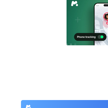
Πλοήγηση
άρθρων