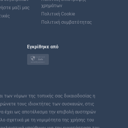
χρημάτων
ήστε μαζί μας
Italiano
Πολιτική Cookie
τικές
العربية
Πολιτική συμβατότητας
한국의
Εγκρίθηκε από
Türkçe
Polski
日本
Norsk
των νόμων της τοπικής σας δικαιοδοσίας η
Svenska
μερώνετε τους ιδιοκτήτες των συσκευών, στις
να έχει ως αποτέλεσμα την επιβολή αυστηρών
ภาษาไทย
λο σχετικά με τη νομιμότητα της χρήσης του
ποκλειστικά υπεύθυνοι για την εγκατάσταση του