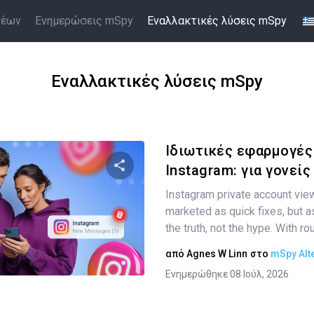
νέων
Ενημερώσεις mSpy
Εναλλακτικές λύσεις mSpy
Εναλλακτικές λύσεις mSpy
Ιδιωτικές εφαρμογές
Instagram: για γονείς
Instagram private account vie
Κοινοποιήστε αυτό το άρθρο
marketed as quick fixes, but a
the truth, not the hype. With ro
από
Agnes W Linn
στο
mSpy Alt
Twitter
Facebook
Αντιγραφή Συνδέσμου
Ενημερώθηκε 08 Ιούλ, 2026