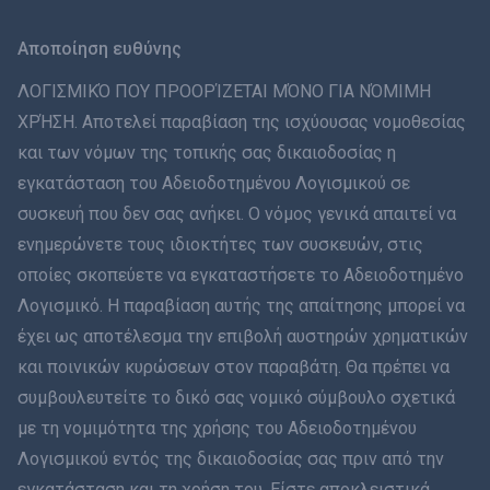
Svenska
Αποποίηση ευθύνης
ภาษาไทย
ΛΟΓΙΣΜΙΚΌ ΠΟΥ ΠΡΟΟΡΊΖΕΤΑΙ ΜΌΝΟ ΓΙΑ ΝΌΜΙΜΗ
ΧΡΉΣΗ. Αποτελεί παραβίαση της ισχύουσας νομοθεσίας
简体中文
και των νόμων της τοπικής σας δικαιοδοσίας η
εγκατάσταση του Αδειοδοτημένου Λογισμικού σε
Dansk
συσκευή που δεν σας ανήκει. Ο νόμος γενικά απαιτεί να
हिंदी
ενημερώνετε τους ιδιοκτήτες των συσκευών, στις
οποίες σκοπεύετε να εγκαταστήσετε το Αδειοδοτημένο
Ολλανδικά
Λογισμικό. Η παραβίαση αυτής της απαίτησης μπορεί να
έχει ως αποτέλεσμα την επιβολή αυστηρών χρηματικών
עברית
και ποινικών κυρώσεων στον παραβάτη. Θα πρέπει να
συμβουλευτείτε το δικό σας νομικό σύμβουλο σχετικά
Română
με τη νομιμότητα της χρήσης του Αδειοδοτημένου
Ελληνικά
Λογισμικού εντός της δικαιοδοσίας σας πριν από την
εγκατάσταση και τη χρήση του. Είστε αποκλειστικά