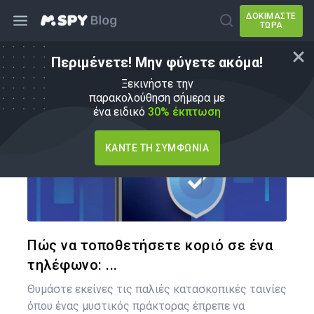
ΔΟΚΙΜΆΣΤΕ
ΤΏΡΑ
Περιμένετε! Μην φύγετε ακόμα!
Πώς να
Ξεκινήστε την
παρακολούθηση σήμερα με
ένα ειδικό
30% έκπτωση
ΚΆΝΤΕ ΤΗ ΣΥΜΦΩΝΊΑ
Κοινοποιήστ
Twitter
Face
Πώς να τοποθετήσετε κοριό σε ένα
τηλέφωνο: ...
Θυμάστε εκείνες τις παλιές κατασκοπικές ταινίες
όπου ένας μυστικός πράκτορας έπρεπε να