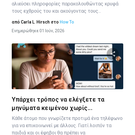
αλιεύσει πληροφορίες παρακολουθώντας κρυφά
τους εχθρούς του και ακούγοντας τους...
από
Carla L. Hirsch
στο
How To
Ενημερώθηκε 01 Ιούν, 2026
Κοινοποιήστ
Twitter
Face
Υπάρχει τρόπος να ελέγξετε τα
μηνύματα κειμένου χωρίς...
Κάθε άτομο που γνωρίζετε προτιμά ένα τηλέφωνο
για να επικοινωνεί με άλλους. Γιατί λοιπόν τα
παιδιά και οι έφηβοι θα πρέπει να