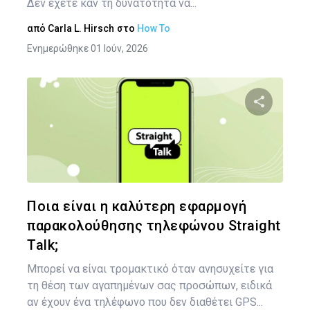
Δεν έχετε καν τη δυνατότητα να...
από
Carla L. Hirsch
στο
How To
Ενημερώθηκε 01 Ιούν, 2026
Πλ
άρ
Κοινοποιήστ
Twitter
Face
Ποια είναι η καλύτερη εφαρμογή
παρακολούθησης τηλεφώνου Straight
Talk;
Μπορεί να είναι τρομακτικό όταν ανησυχείτε για
τη θέση των αγαπημένων σας προσώπων, ειδικά
αν έχουν ένα τηλέφωνο που δεν διαθέτει GPS...