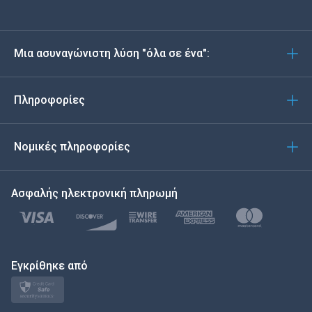
Deutsch
Μια ασυναγώνιστη λύση "όλα σε ένα":
Português
Italiano
Πληροφορίες
العربية
Νομικές πληροφορίες
한국의
Ασφαλής ηλεκτρονική πληρωμή
Türkçe
Polski
日本
Εγκρίθηκε από
Norsk