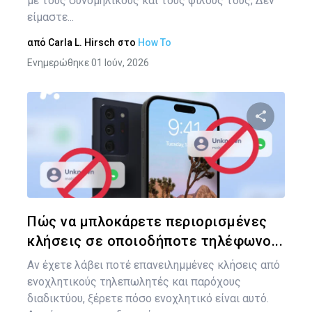
με τους συνομηλίκους και τους φίλους τους; Δεν
είμαστε...
από
Carla L. Hirsch
στο
How To
Ενημερώθηκε 01 Ιούν, 2026
Κοινοποιήστ
Twitter
Face
Πώς να μπλοκάρετε περιορισμένες
κλήσεις σε οποιοδήποτε τηλέφωνο...
Αν έχετε λάβει ποτέ επανειλημμένες κλήσεις από
ενοχλητικούς τηλεπωλητές και παρόχους
διαδικτύου, ξέρετε πόσο ενοχλητικό είναι αυτό.