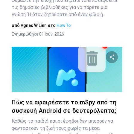
Θυμάστε την εποχή που έπρεπε να επισκεφθείτε
τις δημόσιες βιβλιοθήκες για να πάρετε μια
γνώση; Ή όταν ζητούσατε από έναν φίλο ή...
από
Agnes W Linn
στο
How To
Ενημερώθηκε 01 Ιούν, 2026
Κοινοποιήστ
Twitter
Face
Πώς να αφαιρέσετε το mSpy από τη
συσκευή Android σε δευτερόλεπτα;
Καθώς τα παιδιά και οι έφηβοι δεν μπορούν να
φανταστούν τη ζωή τους χωρίς τα μέσα