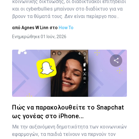
κοινωνικής δικτύωσης, οι διαδικτυακοί επιτήδειοι
και οι cyberbullies μπαίνουν στο διαδίκτυο για να
βρουν τα θύματά τους. Δεν είναι περίεργο που...
από
Agnes W Linn
στο
How To
Ενημερώθηκε 01 Ιούν, 2026
Κοινοποιήστ
Twitter
Face
Πώς να παρακολουθείτε το Snapchat
ως γονέας στο iPhone...
Με την αυξανόμενη δημοτικότητα των κοινωνικών
εφαρμογών, τα παιδιά τείνουν να περνούν τον