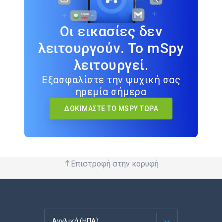
Οι εικασίες δεν
λειτουργούν. Το mSpy
λειτουργεί.
Εξασφαλίστε την ψυχική σας
ηρεμία σήμερα
ΔΟΚΙΜΆΣΤΕ ΤΟ MSPY ΤΏΡΑ
Επιστροφή στην κορυφή
Αγγλικά (ΗΠΑ)