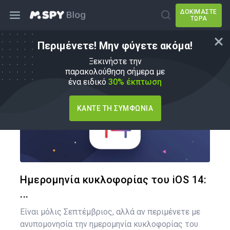
ΔΟΚΙΜΆΣΤΕ
ΤΏΡΑ
Περιμένετε! Μην φύγετε ακόμα!
Πώς να
Ξεκινήστε την
παρακολούθηση σήμερα με
ένα ειδικό
30% έκπτωση
ΚΆΝΤΕ ΤΗ ΣΥΜΦΩΝΊΑ
Κοινοποιήστ
Twitter
Face
Ημερομηνία κυκλοφορίας του iOS 14:
...
Είναι μόλις Σεπτέμβριος, αλλά αν περιμένετε με
ανυπομονησία την ημερομηνία κυκλοφορίας του