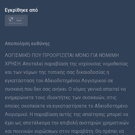
日本
Εγκρίθηκε από
Norsk
Svenska
Αποποίηση ευθύνης
ภาษาไทย
ΛΟΓΙΣΜΙΚΌ ΠΟΥ ΠΡΟΟΡΊΖΕΤΑΙ ΜΌΝΟ ΓΙΑ ΝΌΜΙΜΗ
ΧΡΉΣΗ. Αποτελεί παραβίαση της ισχύουσας νομοθεσίας
简体中文
και των νόμων της τοπικής σας δικαιοδοσίας η
εγκατάσταση του Αδειοδοτημένου Λογισμικού σε
Dansk
συσκευή που δεν σας ανήκει. Ο νόμος γενικά απαιτεί να
हिंदी
ενημερώνετε τους ιδιοκτήτες των συσκευών, στις
οποίες σκοπεύετε να εγκαταστήσετε το Αδειοδοτημένο
Ολλανδικά
Λογισμικό. Η παραβίαση αυτής της απαίτησης μπορεί να
έχει ως αποτέλεσμα την επιβολή αυστηρών χρηματικών
עברית
και ποινικών κυρώσεων στον παραβάτη. Θα πρέπει να