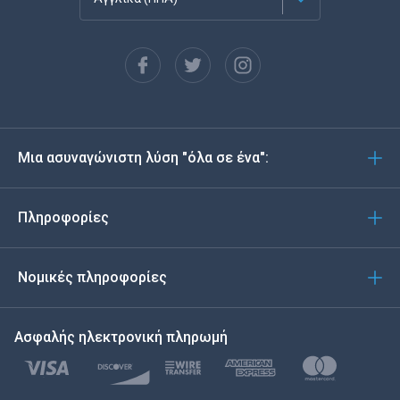
Français
Español
Deutsch
Μια ασυναγώνιστη λύση "όλα σε ένα":
Português
Italiano
Πληροφορίες
العربية
Νομικές πληροφορίες
한국의
Ασφαλής ηλεκτρονική πληρωμή
Türkçe
Polski