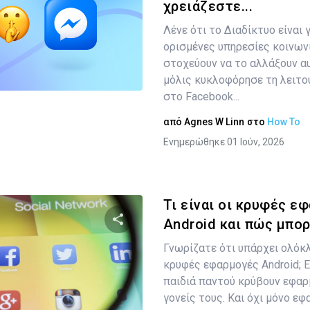
χρειάζεστε...
Κοινοποιήστε αυτό το άρθρο
Λένε ότι το Διαδίκτυο είναι 
ορισμένες υπηρεσίες κοινων
στοχεύουν να το αλλάξουν αυ
Twitter
Facebook
Αντιγραφή Συνδέσμου
μόλις κυκλοφόρησε τη λειτο
στο Facebook...
από
Agnes W Linn
στο
How To
Ενημερώθηκε 01 Ιούν, 2026
Τι είναι οι κρυφές ε
Android και πώς μπορε
Γνωρίζατε ότι υπάρχει ολόκλ
Κοινοποιήστε αυτό το άρθρο
κρυφές εφαρμογές Android; Εί
παιδιά παντού κρύβουν εφαρ
γονείς τους. Και όχι μόνο εφα