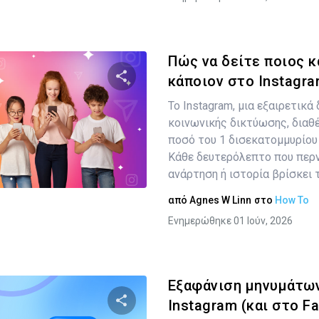
Πώς να δείτε ποιος κ
κάποιον στο Instagram
Το Instagram, μια εξαιρετικ
Κοινοποιήστε αυτό το άρθρο
κοινωνικής δικτύωσης, διαθ
ποσό του 1 δισεκατομμυρίου
Κάθε δευτερόλεπτο που περνά
Twitter
Facebook
ανάρτηση ή ιστορία βρίσκει το
Αντιγραφή Συνδέσμου
από
Agnes W Linn
στο
How To
Ενημερώθηκε 01 Ιούν, 2026
Εξαφάνιση μηνυμάτω
Instagram (και στο Fa