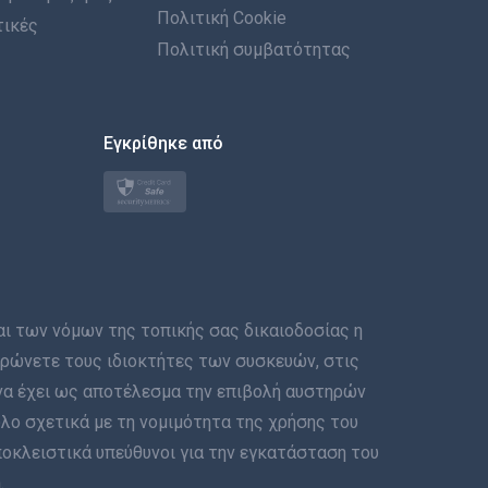
Πολιτική Cookie
τικές
العربية
Πολιτική συμβατότητας
한국의
Εγκρίθηκε από
Türkçe
Polski
日本
Norsk
των νόμων της τοπικής σας δικαιοδοσίας η
Svenska
μερώνετε τους ιδιοκτήτες των συσκευών, στις
να έχει ως αποτέλεσμα την επιβολή αυστηρών
ภาษาไทย
λο σχετικά με τη νομιμότητα της χρήσης του
ποκλειστικά υπεύθυνοι για την εγκατάσταση του
简体中文
.