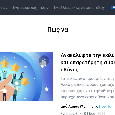
νέων
Ενημερώσεις mSpy
Εναλλακτικές λύσεις mSpy
Πώς να
Ανακαλύψτε την καλύ
και απαρατήρητη συσ
οθόνης
Κοινοποιήστε αυτό το άρθρο
Τα τηλέφωνα προορίζονται για
Αλλά μερικές φορές χρειάζετ
το περιεχόμενο στην οθόνη σ
Twitter
Facebook
Αντιγραφή Συνδέσμου
περιεχόμενο στην οθόνη κάποι
από
Agnes W Linn
στο
How To
Ενημερώθηκε 01 Ιούν, 2026