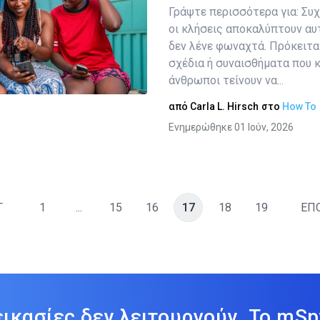
Γράψτε περισσότερα για: Συχ
Κοινοποιήστε αυτό το άρθρο
οι κλήσεις αποκαλύπτουν αυ
δεν λένε φωναχτά. Πρόκειται
σχέδια ή συναισθήματα που κ
Twitter
Facebook
άνθρωποι τείνουν να...
Αντιγραφή Συνδέσμου
από
Carla L. Hirsch
στο
How To
Ενημερώθηκε 01 Ιούν, 2026
Γ
1
...
15
16
17
18
19
ΕΠ
εικασίες δεν λειτουργούν. Το mSp