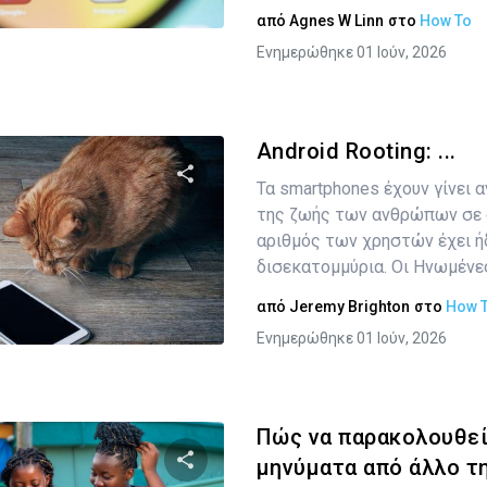
Twitter
Facebook
Αντιγραφή Συνδέσμου
από
Agnes W Linn
στο
How To
Ενημερώθηκε 01 Ιούν, 2026
Android Rooting: ...
Τα smartphones έχουν γίνει
της ζωής των ανθρώπων σε 
Κοινοποιήστε αυτό το άρθρο
αριθμός των χρηστών έχει ή
δισεκατομμύρια. Οι Ηνωμένες 
από
Jeremy Brighton
στο
How 
Twitter
Facebook
Αντιγραφή Συνδέσμου
Ενημερώθηκε 01 Ιούν, 2026
Πώς να παρακολουθεί
μηνύματα από άλλο τ