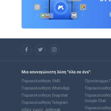
Μια ασυναγώνιστη λύση "όλα σε ένα":
Παρακολούθηση SMS
Προσάναμμα 
Παρακολούθηση WhatsApp
Παρακολούθησ
Παρακολούθηση Snapchat
Παρακολούθησ
Google Chat
Παρακολούθηση Telegram
Παρακολούθησ
mSpy χωρίς Jailbreak