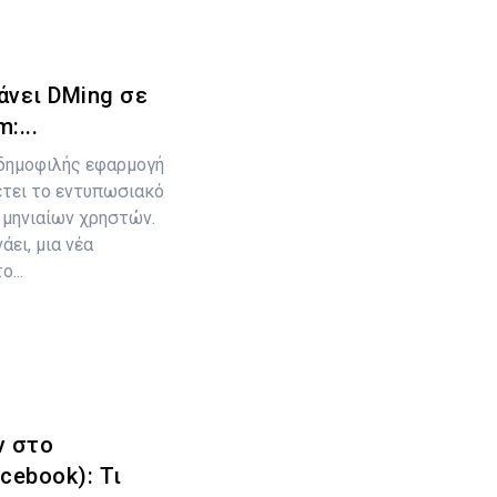
άνει DMing σε
:...
ά δημοφιλής εφαρμογή
έτει το εντυπωσιακό
 μηνιαίων χρηστών.
ει, μια νέα
...
ν στο
cebook): Τι