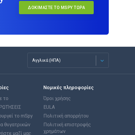
ΔΟΚΙΜΆΣΤΕ ΤΟ MSPY ΤΏΡΑ
Αγγλικά (ΗΠΑ)
Français
ρίες
Νομικές πληροφορίες
Español
ε το
Όροι χρήσης
Deutsch
ΡΩΤΉΣΕΙΣ
EULA
ουργεί το mSpy
Πολιτική απορρήτου
Português
α θυγατρικών
Πολιτική επιστροφής
χρημάτων
ήστε μαζί μας
Italiano