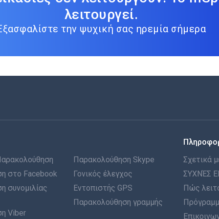
λειτουργεί.
Εξασφαλίστε την ψυχική σας ηρεμία σήμερα
Πληροφο
Παρακολούθηση
Παρακολούθηση Skype
Σχετικά μ
η στο Facebook
Γονικός έλεγχος
ΣΥΧΝΈΣ Ε
η συνομιλίας
Εντοπιστής GPS
Πώς λειτ
Παρακολούθηση γραμμής
Πρόγραμμ
η Viber
Επικοινων