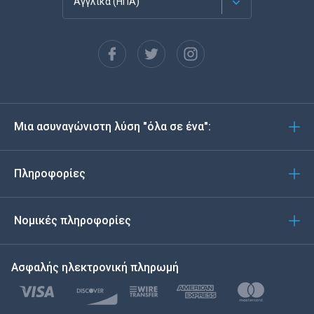
Αγγλικά (ΗΠΑ)
Français
Español
Deutsch
Μια ασυναγώνιστη λύση "όλα σε ένα":
Português
Italiano
Πληροφορίες
العربية
Νομικές πληροφορίες
한국의
Ασφαλής ηλεκτρονική πληρωμή
Türkçe
Polski