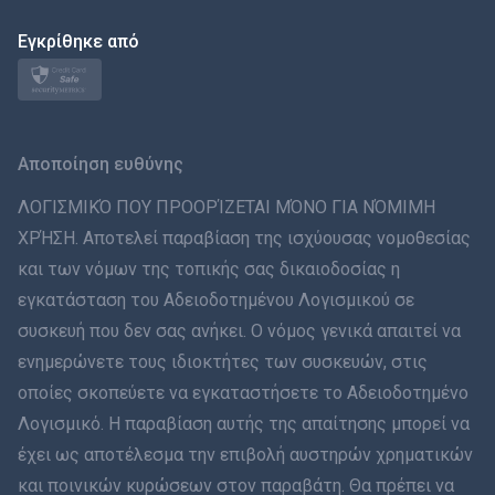
日本
Εγκρίθηκε από
Norsk
Svenska
Αποποίηση ευθύνης
ภาษาไทย
ΛΟΓΙΣΜΙΚΌ ΠΟΥ ΠΡΟΟΡΊΖΕΤΑΙ ΜΌΝΟ ΓΙΑ ΝΌΜΙΜΗ
ΧΡΉΣΗ. Αποτελεί παραβίαση της ισχύουσας νομοθεσίας
简体中文
και των νόμων της τοπικής σας δικαιοδοσίας η
εγκατάσταση του Αδειοδοτημένου Λογισμικού σε
Dansk
συσκευή που δεν σας ανήκει. Ο νόμος γενικά απαιτεί να
हिंदी
ενημερώνετε τους ιδιοκτήτες των συσκευών, στις
οποίες σκοπεύετε να εγκαταστήσετε το Αδειοδοτημένο
Ολλανδικά
Λογισμικό. Η παραβίαση αυτής της απαίτησης μπορεί να
έχει ως αποτέλεσμα την επιβολή αυστηρών χρηματικών
עברית
και ποινικών κυρώσεων στον παραβάτη. Θα πρέπει να