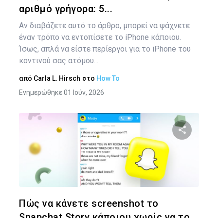
αριθμό γρήγορα: 5...
Αν διαβάζετε αυτό το άρθρο, μπορεί να ψάχνετε
έναν τρόπο να εντοπίσετε το iPhone κάποιου.
Ίσως, απλά να είστε περίεργοι για το iPhone του
κοντινού σας ατόμου...
από
Carla L. Hirsch
στο
How To
Ενημερώθηκε 01 Ιούν, 2026
Κοινοποιήστ
Twitter
Face
Πώς να κάνετε screenshot το
Snapchat Story κάποιου χωρίς να το