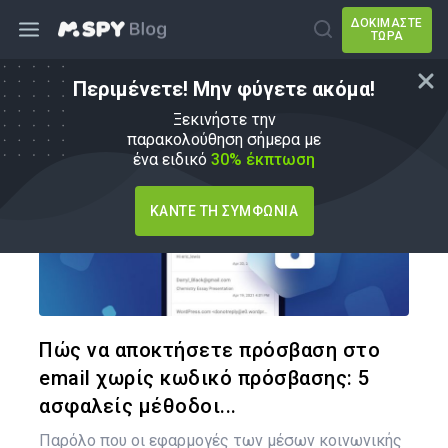
ΔΟΚΙΜΆΣΤΕ
ΤΏΡΑ
Περιμένετε! Μην φύγετε ακόμα!
Πώς να
Ξεκινήστε την
παρακολούθηση σήμερα με
ένα ειδικό
30% έκπτωση
ΚΆΝΤΕ ΤΗ ΣΥΜΦΩΝΊΑ
Κοινοποιήστ
Twitter
Face
Πώς να αποκτήσετε πρόσβαση στο
email χωρίς κωδικό πρόσβασης: 5
ασφαλείς μέθοδοι...
Παρόλο που οι εφαρμογές των μέσων κοινωνικής