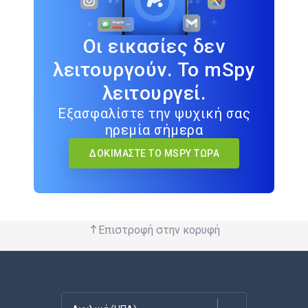
Οι εικασίες δεν
λειτουργούν. Το mSpy
λειτουργεί.
Εξασφαλίστε την ψυχική σας
ηρεμία σήμερα
ΔΟΚΙΜΆΣΤΕ ΤΟ MSPY ΤΏΡΑ
Επιστροφή στην κορυφή