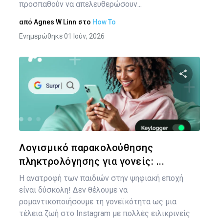
προσπαθούν να απελευθερώσουν...
από
Agnes W Linn
στο
How To
Ενημερώθηκε 01 Ιούν, 2026
Πλ
άρ
Κοινοποιήστ
Twitter
Face
Λογισμικό παρακολούθησης
πληκτρολόγησης για γονείς: ...
Η ανατροφή των παιδιών στην ψηφιακή εποχή
είναι δύσκολη! Δεν θέλουμε να
ρομαντικοποιήσουμε τη γονεϊκότητα ως μια
τέλεια ζωή στο Instagram με πολλές ειλικρινείς