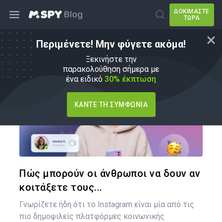
ΔΟΚΙΜΆΣΤΕ
ΤΏΡΑ
Περιμένετε! Μην φύγετε ακόμα!
Πώς να
Ξεκινήστε την
παρακολούθηση σήμερα με
ένα ειδικό
30% έκπτωση
ΚΆΝΤΕ ΤΗ ΣΥΜΦΩΝΊΑ
Κοινοποιήστ
Twitter
Face
Πώς μπορούν οι άνθρωποι να δουν αν
κοιτάξετε τους...
Γνωρίζετε ήδη ότι το Instagram είναι μία από τις
πιο δημοφιλείς πλατφόρμες κοινωνικής