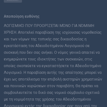
Norsk
Svenska
Αποποίηση ευθύνης
ภาษาไทย
ΛΟΓΙΣΜΙΚΌ ΠΟΥ ΠΡΟΟΡΊΖΕΤΑΙ ΜΌΝΟ ΓΙΑ ΝΌΜΙΜΗ
ΧΡΉΣΗ. Αποτελεί παραβίαση της ισχύουσας νομοθεσίας
简体中文
και των νόμων της τοπικής σας δικαιοδοσίας η
εγκατάσταση του Αδειοδοτημένου Λογισμικού σε
Dansk
συσκευή που δεν σας ανήκει. Ο νόμος γενικά απαιτεί να
हिंदी
ενημερώνετε τους ιδιοκτήτες των συσκευών, στις
οποίες σκοπεύετε να εγκαταστήσετε το Αδειοδοτημένο
Ολλανδικά
Λογισμικό. Η παραβίαση αυτής της απαίτησης μπορεί να
έχει ως αποτέλεσμα την επιβολή αυστηρών χρηματικών
עברית
και ποινικών κυρώσεων στον παραβάτη. Θα πρέπει να
συμβουλευτείτε το δικό σας νομικό σύμβουλο σχετικά
Română
με τη νομιμότητα της χρήσης του Αδειοδοτημένου
Ελληνικά
Λογισμικού εντός της δικαιοδοσίας σας πριν από την