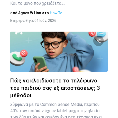
Και το μόνο που χρειάζεται...
από
Agnes W Linn
στο
How To
Ενημερώθηκε 01 Ιούν, 2026
Κοινοποιήστ
Twitter
Face
Πώς να κλειδώσετε το τηλέφωνο
του παιδιού σας εξ αποστάσεως; 3
μέθοδοι
Σύμφωνα με το Common Sense Media, περίπου
40% των παιδιών έχουν tablet μέχρι την ηλικία
των δύο ετών και σχεδόν ένα στα τέσσερα έχει