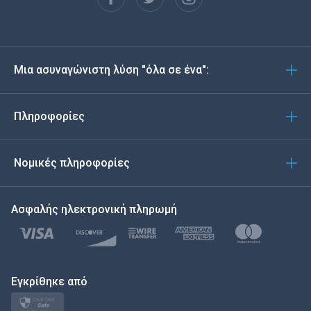
Español
Deutsch
Μια ασυναγώνιστη λύση "όλα σε ένα":
Português
Italiano
Πληροφορίες
العربية
Νομικές πληροφορίες
한국의
Ασφαλής ηλεκτρονική πληρωμή
Türkçe
Polski
日本
Εγκρίθηκε από