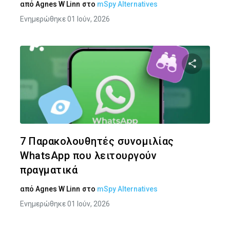
από
Agnes W Linn
στο
mSpy Alternatives
Ενημερώθηκε 01 Ιούν, 2026
Κοινοποιήστ
Twitter
Face
7 Παρακολουθητές συνομιλίας
WhatsApp που λειτουργούν
πραγματικά
από
Agnes W Linn
στο
mSpy Alternatives
Ενημερώθηκε 01 Ιούν, 2026