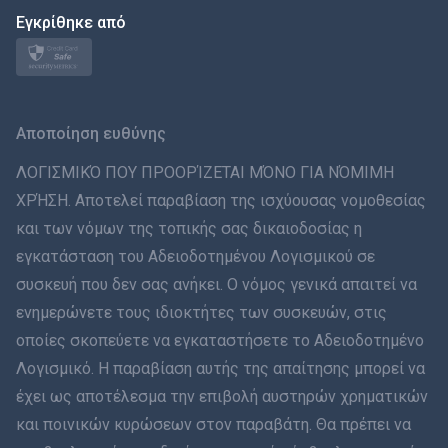
日本
Εγκρίθηκε από
Norsk
Svenska
Αποποίηση ευθύνης
ภาษาไทย
ΛΟΓΙΣΜΙΚΌ ΠΟΥ ΠΡΟΟΡΊΖΕΤΑΙ ΜΌΝΟ ΓΙΑ ΝΌΜΙΜΗ
ΧΡΉΣΗ. Αποτελεί παραβίαση της ισχύουσας νομοθεσίας
简体中文
και των νόμων της τοπικής σας δικαιοδοσίας η
εγκατάσταση του Αδειοδοτημένου Λογισμικού σε
Dansk
συσκευή που δεν σας ανήκει. Ο νόμος γενικά απαιτεί να
हिंदी
ενημερώνετε τους ιδιοκτήτες των συσκευών, στις
οποίες σκοπεύετε να εγκαταστήσετε το Αδειοδοτημένο
Ολλανδικά
Λογισμικό. Η παραβίαση αυτής της απαίτησης μπορεί να
έχει ως αποτέλεσμα την επιβολή αυστηρών χρηματικών
עברית
και ποινικών κυρώσεων στον παραβάτη. Θα πρέπει να