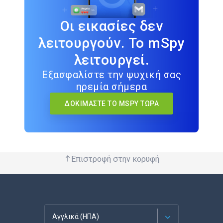
Οι εικασίες δεν
λειτουργούν. Το mSpy
λειτουργεί.
Εξασφαλίστε την ψυχική σας
ηρεμία σήμερα
ΔΟΚΙΜΆΣΤΕ ΤΟ MSPY ΤΏΡΑ
Επιστροφή στην κορυφή
Αγγλικά (ΗΠΑ)