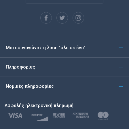
Français
Español
Deutsch
Μια ασυναγώνιστη λύση "όλα σε ένα":
Português
Italiano
Πληροφορίες
العربية
Νομικές πληροφορίες
한국의
Ασφαλής ηλεκτρονική πληρωμή
Türkçe
Polski