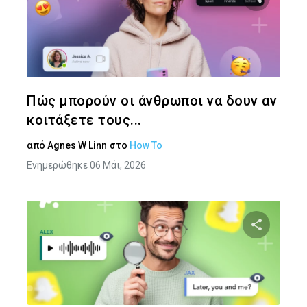
Κοινοποιήστ
Twitter
Face
Πώς μπορούν οι άνθρωποι να δουν αν
κοιτάξετε τους...
από
Agnes W Linn
στο
How To
Ενημερώθηκε 06 Μάι, 2026
Κοινοποιήστ